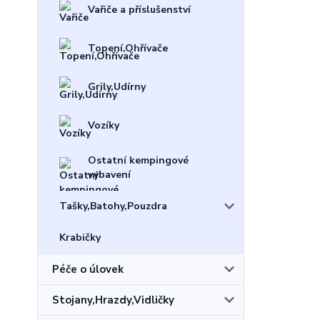
Vařiče a příslušenství
Topení,Ohřívače
Grily,Udírny
Vozíky
Ostatní kempingové
vybavení
Tašky,Batohy,Pouzdra
Krabičky
Péče o úlovek
Stojany,Hrazdy,Vidličky