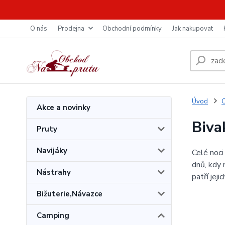
O nás
Prodejna
Obchodní podmínky
Jak nakupovat
Úvod
Akce a novinky
Biva
Pruty
Navijáky
Celé noci
dnů, kdy 
Nástrahy
patří jej
Bižuterie,Návazce
Camping