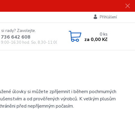
Přihlášení
 si rady? Zavolejte.
0
ks
 736 642 608
za
0,00 Kč
, 9:00-16.30 hod. So, 8.30-11:00 hod.)
oužené úlovky si můžete zpříjemnit i během pochmurných
íslušenstvím a od prověřených výrobců. K velkým plusům
ě chráněni před nepříjemným počasím.