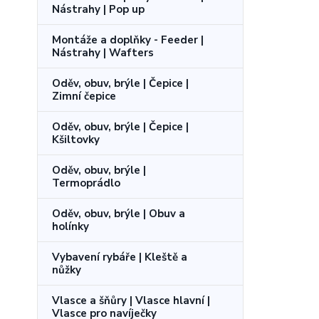
Nástrahy | Pop up
Montáže a doplňky - Feeder |
Nástrahy | Wafters
Oděv, obuv, brýle | Čepice |
Zimní čepice
Oděv, obuv, brýle | Čepice |
Kšiltovky
Oděv, obuv, brýle |
Termoprádlo
Oděv, obuv, brýle | Obuv a
holínky
Vybavení rybáře | Kleště a
nůžky
Vlasce a šňůry | Vlasce hlavní |
Vlasce pro navíječky