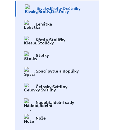
Bivaky,Brolly,Deštníky
Lehátka
Křesla,Stoličky
Stolky
Spací pytle a doplňky
Čelovky,Svítilny
Nádobí,Jídelní sady
Nože