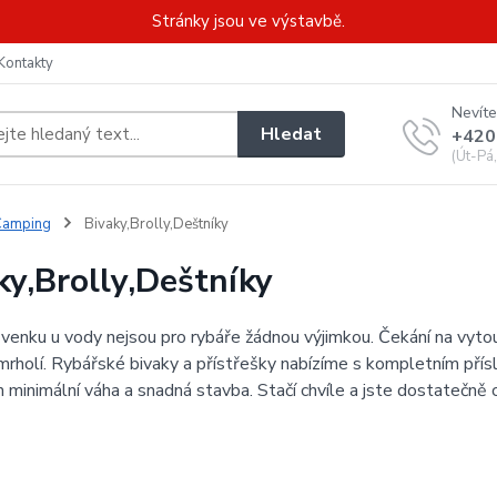
Stránky jsou ve výstavbě.
Kontakty
Nevíte
Hledat
+420
(Út-Pá
Camping
Bivaky,Brolly,Deštníky
ky,Brolly,Deštníky
 venku u vody nejsou pro rybáře žádnou výjimkou. Čekání na vyt
mrholí. Rybářské bivaky a přístřešky nabízíme s kompletním př
ich minimální váha a snadná stavba. Stačí chvíle a jste dostatečn