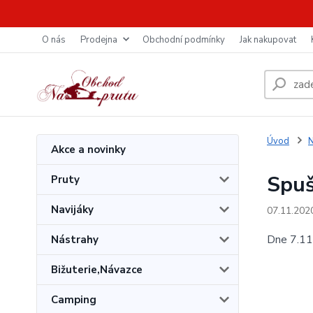
O nás
Prodejna
Obchodní podmínky
Jak nakupovat
Úvod
N
Akce a novinky
Spuš
Pruty
Navijáky
07.11.202
Dne 7.11.
Nástrahy
Bižuterie,Návazce
Camping