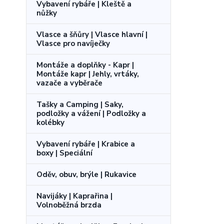
Vybavení rybáře | Kleště a
nůžky
Vlasce a šňůry | Vlasce hlavní |
Vlasce pro navíječky
Montáže a doplňky - Kapr |
Montáže kapr | Jehly, vrtáky,
vazače a vyběrače
Tašky a Camping | Saky,
podložky a vážení | Podložky a
kolébky
Vybavení rybáře | Krabice a
boxy | Speciální
Oděv, obuv, brýle | Rukavice
Navijáky | Kaprařina |
Volnoběžná brzda