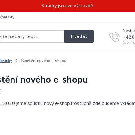
Stránky jsou ve výstavbě.
Kontakty
Nevíte
Hledat
+420
(Út-Pá
ovinky
Spuštění nového e-shopu
tění nového e-shopu
0
. 2020 jsme spustili nový e-shop.Postupně zde budeme vkládat d