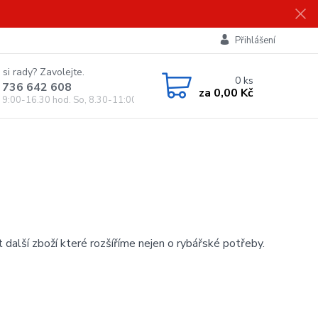
Přihlášení
 si rady? Zavolejte.
0
ks
 736 642 608
za
0,00 Kč
, 9:00-16.30 hod. So, 8.30-11:00 hod.)
alší zboží které rozšíříme nejen o rybářské potřeby.