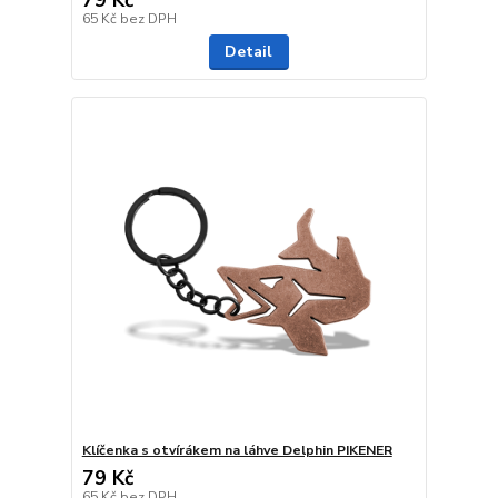
65 Kč
bez DPH
Detail
Klíčenka s otvírákem na láhve Delphin PIKENER
79 Kč
65 Kč
bez DPH