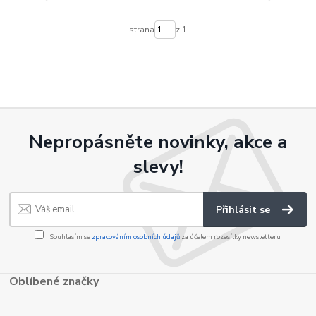
strana
z 1
Nepropásněte novinky, akce a
slevy!
Přihlásit se
Souhlasím se
zpracováním osobních údajů
za účelem rozesílky newsletteru.
Oblíbené značky