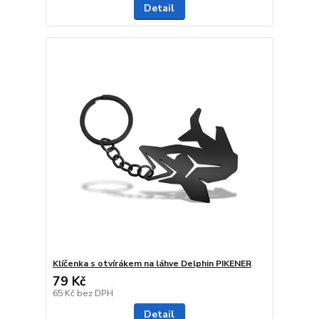
Detail
Klíčenka s otvírákem na láhve Delphin PIKENER
79 Kč
65 Kč
bez DPH
Detail