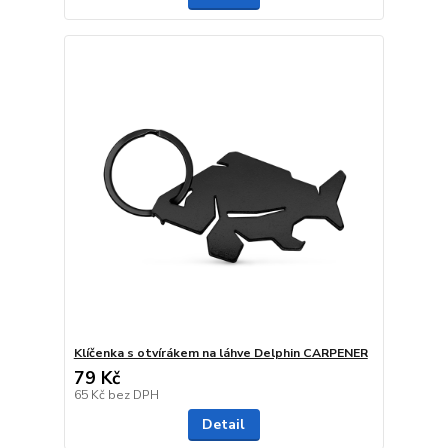
Klíčenka s otvírákem na láhve Delphin CARPENER
79 Kč
65 Kč
bez DPH
Detail