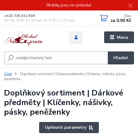
Stránky jsou ve výstavbě.
0
ks
+420 736 642 608
za
0,00 Kč
(Út-Pá, 9:00-16.30 hod. So, 8.30-11:00 hod.)
Menu
Hledat
Úvod
Doplňkový sortiment | Dárkové předměty | Klíčenky, nášivky, pásky,
peněženky
Doplňkový sortiment | Dárkové
předměty | Klíčenky, nášivky,
pásky, peněženky
Upřesnit parametry