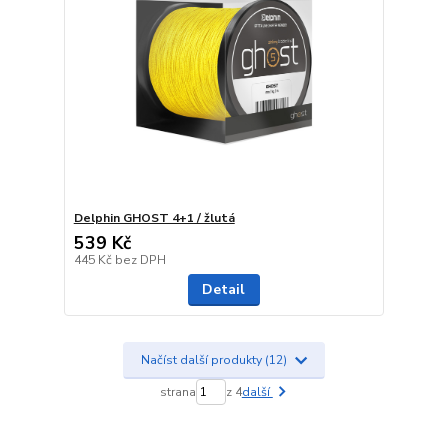
Delphin GHOST 4+1 / žlutá
539 Kč
445 Kč
bez DPH
Detail
Načíst další produkty (12)
strana
z 4
další