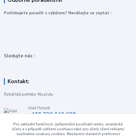
Odborné poradenství
P
otřebujete poradit s výběrem? Neváhejte se zeptat :
Sledujte nás :
Kontakt:
Rybářské potřeby-Na prutu
Aleš Horych
+420 736 642 608
(Út-Pá, 9:00-16.30 hod. So, 8.30-11:00 hod.)
Pro základní funkčnost, zpříjemnění používání webu, analytické
účely a v případě udělení souhlasu také pro účely cílení reklamy
obchod-naprutu@seznam.cz
využíváme soubory cookies. Nastavení vlastních preferencí