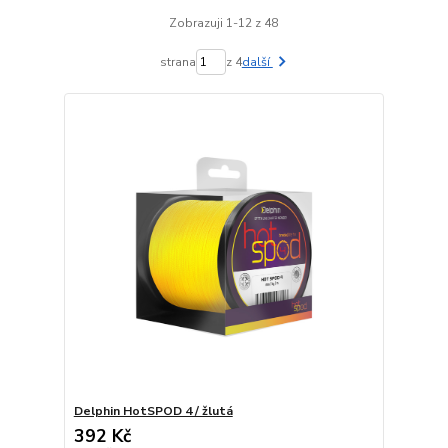
Zobrazuji 1-12 z 48
strana
z 4
další
Delphin HotSPOD 4 / žlutá
392 Kč