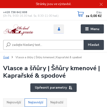
Stránky jsou ve výstavbě.
0
ks
+420 736 642 608
za
0,00 Kč
(Út-Pá, 9:00-16.30 hod. So, 8.30-11:00 hod.)
Menu
Hledat
Úvod
Vlasce a šňůry | Šňůry kmenové | Kaprařské & spodové
Vlasce a šňůry | Šňůry kmenové |
Kaprařské & spodové
Upřesnit parametry
Nejnovější
Nejlevnější
Nejdražší