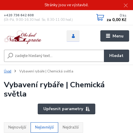
Stránky jsou ve výstavbě.
0
ks
+420 736 642 608
za
0,00 Kč
(Út-Pá, 9:00-16.30 hod. So, 8.30-11:00 hod.)
Menu
Hledat
Úvod
Vybavení rybáře | Chemická světla
Vybavení rybáře | Chemická
světla
Upřesnit parametry
Nejnovější
Nejlevnější
Nejdražší