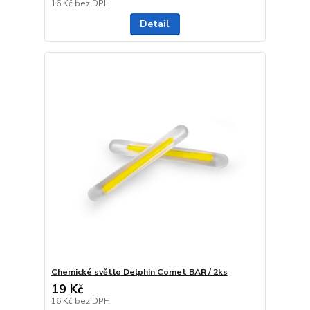
16 Kč
bez DPH
Detail
Chemické světlo Delphin Comet BAR / 2ks
19 Kč
16 Kč
bez DPH