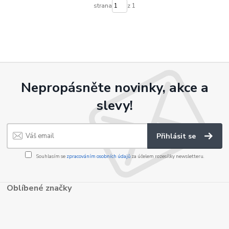
strana
z 1
Nepropásněte novinky, akce a
slevy!
Přihlásit se
Souhlasím se
zpracováním osobních údajů
za účelem rozesílky newsletteru.
Oblíbené značky