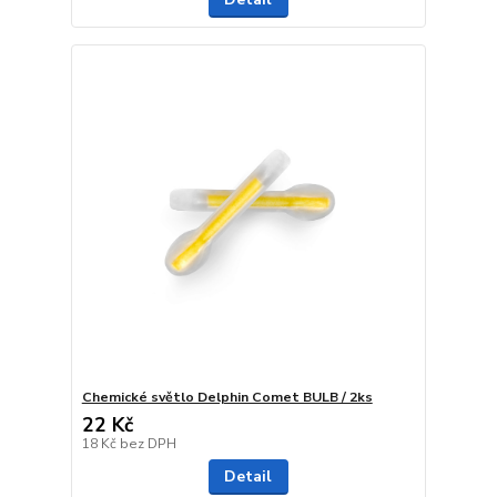
Chemické světlo Delphin Comet BULB / 2ks
22 Kč
18 Kč
bez DPH
Detail