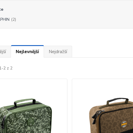
ce
PHIN
(2)
jší
Nejlevnější
Nejdražší
1-2 z 2