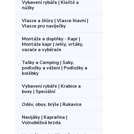
Vybavení rybáře | Kleště a
nůžky
Vlasce a šňůry | Vlasce hlavní |
Vlasce pro navíječky
Montáže a doplňky - Kapr |
Montáže kapr | Jehly, vrtáky,
vazače a vyběrače
Tašky a Camping | Saky,
podložky a vážení | Podložky a
kolébky
Vybavení rybáře | Krabice a
boxy | Speciální
Oděv, obuv, brýle | Rukavice
Navijáky | Kaprařina |
Volnoběžná brzda