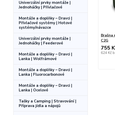
Univerzální prvky montáže |
Jednoháčky | Přívlačové
Montáže a doplňky – Dravci |
Přívlačové systémy | Hotové
systémy/návazce
Brašna 
Univerzální prvky montáže |
C2G
Jednoháčky | Feederové
755 K
624 Kč
b
Montáže a doplňky – Dravci |
Lanka | Wolfrámové
Montáže a doplňky – Dravci |
Lanka | Fluorocarbonové
Montáže a doplňky – Dravci |
Lanka | Ocelové
Tašky a Camping | Stravování |
Příprava jídla a nápojů