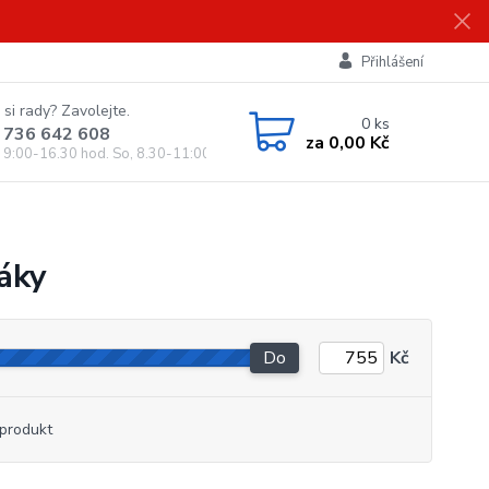
Přihlášení
 si rady? Zavolejte.
0
ks
 736 642 608
za
0,00 Kč
, 9:00-16.30 hod. So, 8.30-11:00 hod.)
jáky
Do
Kč
produkt