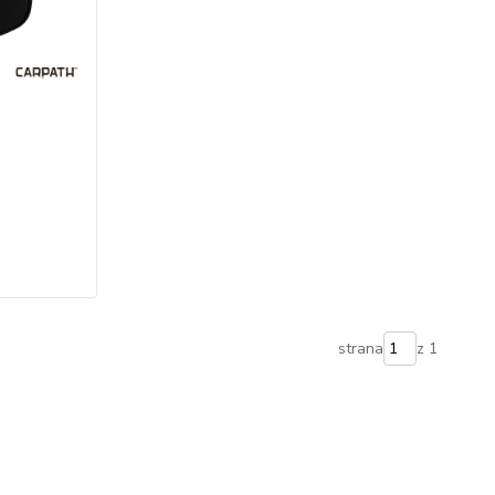
strana
z 1