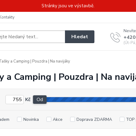
Stránky jsou ve výstavbě.
Kontakty
Nevíte
Hledat
+420
(Út-Pá
ašky a Camping | Pouzdra | Na navijáky
y a Camping | Pouzdra | Na navi
Kč
Od
adem
Novinka
Akce
Doprava ZDARMA
TOP 