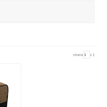
strana
z 1