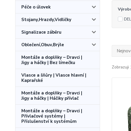
Péče o úlovek
Výrob
DEL
Stojany,Hrazdy,Vidličky
Signalizace záběru
Oblečení,Obuv,Brýle
Nejnově
Montáže a doplňky – Dravci |
Jigy a háčky | Bez límečku
Zobrazuji 
Vlasce a šňůry | Vlasce hlavní |
Kaprařské
Montáže a doplňky – Dravci |
Jigy a háčky | Háčiky přívlač
Montáže a doplňky – Dravci |
Přívlačové systémy |
Příslušenství k systémům