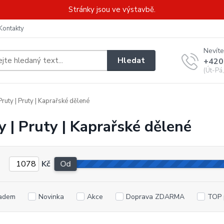
Stránky jsou ve výstavbě.
Kontakty
Nevíte
Hledat
+420
(Út-Pá
ruty | Pruty | Kaprařské dělené
y | Pruty | Kaprařské dělené
Kč
Od
adem
Novinka
Akce
Doprava ZDARMA
TOP 