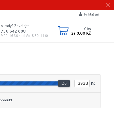
Přihlášení
 si rady? Zavolejte.
0
ks
 736 642 608
za
0,00 Kč
, 9:00-16.30 hod. So, 8.30-11:00 hod.)
Do
Kč
produkt