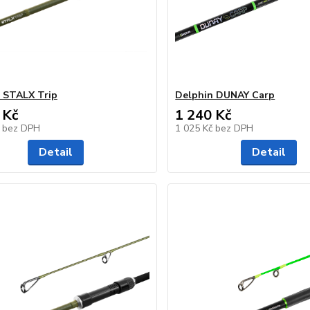
 STALX Trip
Delphin DUNAY Carp
 Kč
1 240 Kč
č
bez DPH
1 025 Kč
bez DPH
Detail
Detail