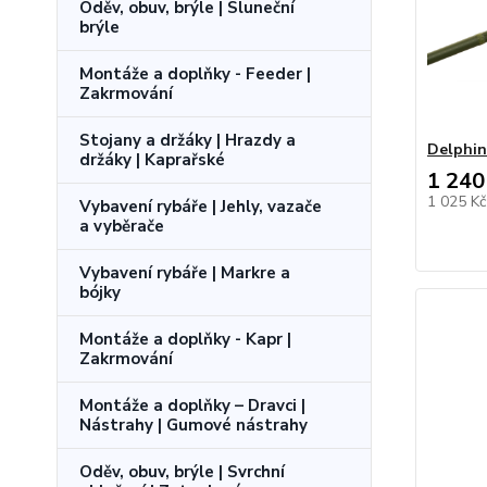
Oděv, obuv, brýle | Sluneční
brýle
Montáže a doplňky - Feeder |
Zakrmování
Stojany a držáky | Hrazdy a
Delphin
držáky | Kaprařské
1 240
1 025 K
Vybavení rybáře | Jehly, vazače
a vyběrače
Vybavení rybáře | Markre a
bójky
Montáže a doplňky - Kapr |
Zakrmování
Montáže a doplňky – Dravci |
Nástrahy | Gumové nástrahy
Oděv, obuv, brýle | Svrchní