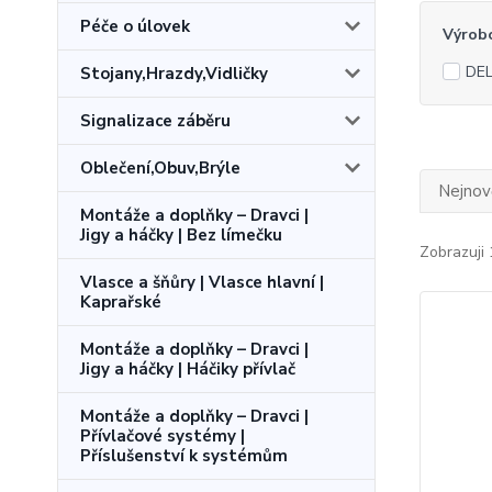
Péče o úlovek
Výrob
DEL
Stojany,Hrazdy,Vidličky
Signalizace záběru
Oblečení,Obuv,Brýle
Nejnově
Montáže a doplňky – Dravci |
Jigy a háčky | Bez límečku
Zobrazuji 
Vlasce a šňůry | Vlasce hlavní |
Kaprařské
Montáže a doplňky – Dravci |
Jigy a háčky | Háčiky přívlač
Montáže a doplňky – Dravci |
Přívlačové systémy |
Příslušenství k systémům