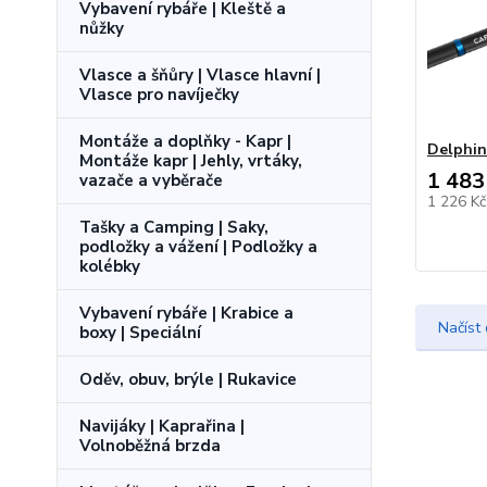
Vybavení rybáře | Kleště a
nůžky
Vlasce a šňůry | Vlasce hlavní |
Vlasce pro navíječky
Montáže a doplňky - Kapr |
Delphi
Montáže kapr | Jehly, vrtáky,
1 483
vazače a vyběrače
1 226 K
Tašky a Camping | Saky,
podložky a vážení | Podložky a
kolébky
Vybavení rybáře | Krabice a
Načíst 
boxy | Speciální
Oděv, obuv, brýle | Rukavice
Navijáky | Kaprařina |
Volnoběžná brzda