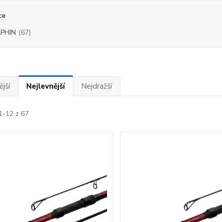
ce
PHIN
(67)
jší
Nejlevnější
Nejdražší
1-12 z 67