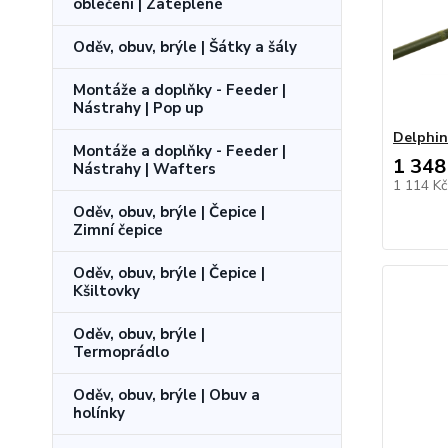
oblečení | Zateplené
Oděv, obuv, brýle | Šátky a šály
Montáže a doplňky - Feeder |
Nástrahy | Pop up
Delphin
Montáže a doplňky - Feeder |
1 348
Nástrahy | Wafters
1 114 K
Oděv, obuv, brýle | Čepice |
Zimní čepice
Oděv, obuv, brýle | Čepice |
Kšiltovky
Oděv, obuv, brýle |
Termoprádlo
Oděv, obuv, brýle | Obuv a
holínky