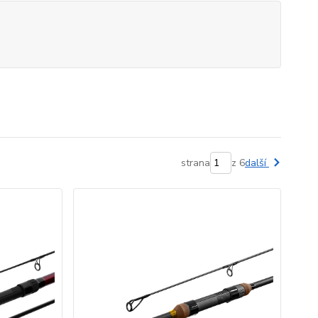
strana
z 6
další