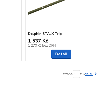
Delphin STALX Trip
1 537 Kč
1 270 Kč
bez DPH
Detail
strana
z 6
další