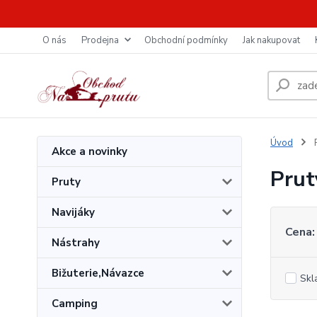
O nás
Prodejna
Obchodní podmínky
Jak nakupovat
Úvod
P
Akce a novinky
Prut
Pruty
Navijáky
Cena:
Nástrahy
Bižuterie,Návazce
Skl
Camping