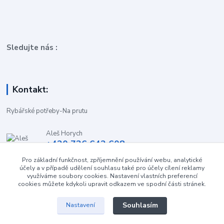
Sledujte nás :
Kontakt:
Rybářské potřeby-Na prutu
Aleš Horych
+420 736 642 608
(Út-Pá, 9:00-16.30 hod. So, 8.30-11:00 hod.)
Pro základní funkčnost, zpříjemnění používání webu, analytické
účely a v případě udělení souhlasu také pro účely cílení reklamy
obchod-naprutu@seznam.cz
využíváme soubory cookies. Nastavení vlastních preferencí
cookies můžete kdykoli upravit odkazem ve spodní části stránek.
Souhlasím
Nastavení