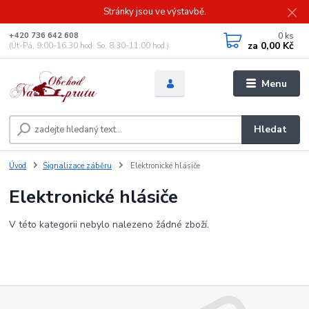
Stránky jsou ve výstavbě.
0
ks
+420 736 642 608
za
0,00 Kč
(Út-Pá, 9:00-16.30 hod. So, 8.30-11:00 hod.)
Menu
Hledat
Úvod
Signalizace záběru
Elektronické hlásiče
Elektronické hlásiče
V této kategorii nebylo nalezeno žádné zboží.