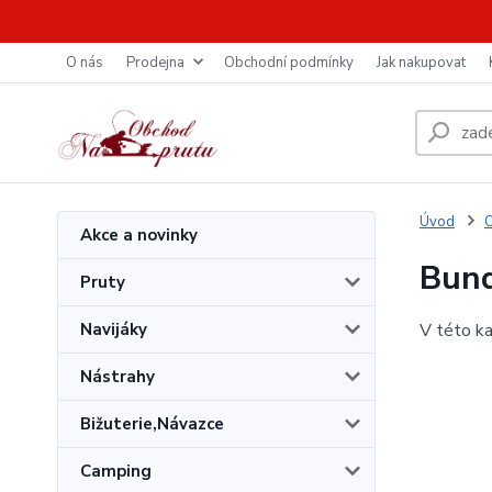
O nás
Prodejna
Obchodní podmínky
Jak nakupovat
Úvod
O
Akce a novinky
Bund
Pruty
Navijáky
V této ka
Nástrahy
Bižuterie,Návazce
Camping