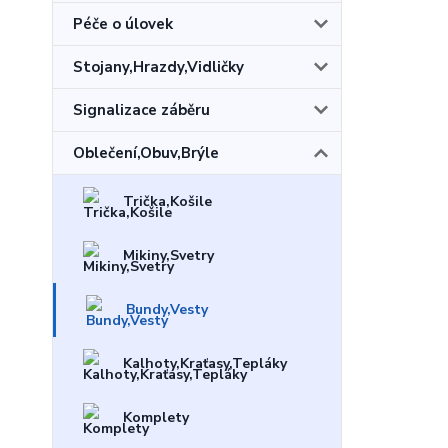
Péče o úlovek
Stojany,Hrazdy,Vidličky
Signalizace záběru
Oblečení,Obuv,Brýle
Trička,Košile
Mikiny,Svetry
Bundy,Vesty
Kalhoty,Kraťasy,Tepláky
Komplety