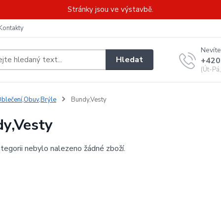
Stránky jsou ve výstavbě.
Kontakty
Nevíte
Hledat
+420
(Út-Pá
blečení,Obuv,Brýle
Bundy,Vesty
y,Vesty
tegorii nebylo nalezeno žádné zboží.