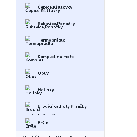
Čepice,Kšiltovky
Rukavice,Ponožky
Termoprádlo
Komplet na moře
Obuv
Holinky
Brodící kalhoty,Prsačky
Brýle