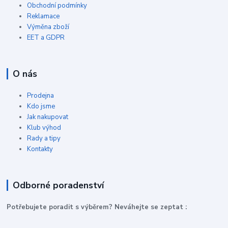
Obchodní podmínky
Reklamace
Výměna zboží
EET a GDPR
O nás
Prodejna
Kdo jsme
Jak nakupovat
Klub výhod
Rady a tipy
Kontakty
Odborné poradenství
P
otřebujete poradit s výběrem? Neváhejte se zeptat :