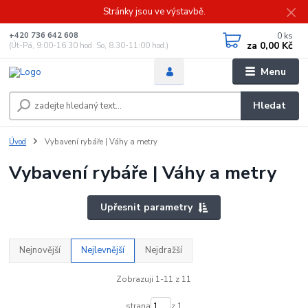
Stránky jsou ve výstavbě.
0
ks
+420 736 642 608
za
0,00 Kč
(Út-Pá, 9:00-16.30 hod. So, 8.30-11:00 hod.)
Menu
Hledat
Úvod
Vybavení rybáře | Váhy a metry
Vybavení rybáře | Váhy a metry
Upřesnit parametry
Nejnovější
Nejlevnější
Nejdražší
Zobrazuji 1-11 z 11
strana
z 1