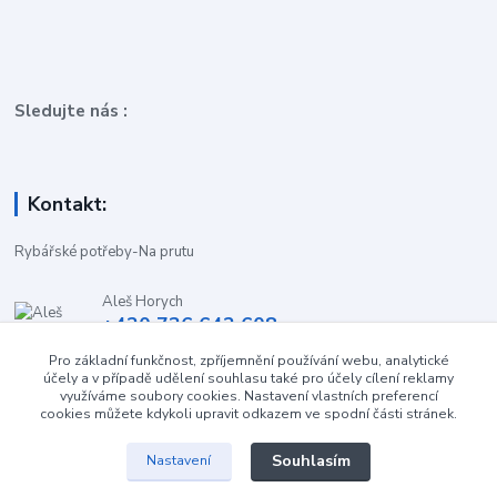
Sledujte nás :
Kontakt:
Rybářské potřeby-Na prutu
Aleš Horych
+420 736 642 608
(Út-Pá, 9:00-16.30 hod. So, 8.30-11:00 hod.)
Pro základní funkčnost, zpříjemnění používání webu, analytické
účely a v případě udělení souhlasu také pro účely cílení reklamy
obchod-naprutu@seznam.cz
využíváme soubory cookies. Nastavení vlastních preferencí
cookies můžete kdykoli upravit odkazem ve spodní části stránek.
Souhlasím
Nastavení