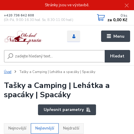
Stránky jsou ve výstavbě.
0
ks
+420 736 642 608
za
0,00 Kč
(Út-Pá, 9:00-16.30 hod. So, 8.30-11:00 hod.)
Menu
Hledat
Úvod
Tašky a Camping | Lehátka a spacáky | Spacáky
Tašky a Camping | Lehátka a
spacáky | Spacáky
Upřesnit parametry
Nejnovější
Nejlevnější
Nejdražší