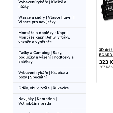
Vybavení rybáře | Kleště a
nůžky
Vlasce a šňůry | Vlasce hlavní |
Vlasce pro navíječky
Montáže a doplňky - Kapr |
Montáže kapr | Jehly, vrtáky,
vazače a vyběrače
3D drž
Tašky a Camping | Saky,
BOARD 
podložky a vážení | Podložky a
323 K
kolébky
267 Kč
b
Vybavení rybáře | Krabice a
boxy | Speciální
Oděv, obuv, brýle | Rukavice
Navijáky | Kaprařina |
Volnoběžná brzda