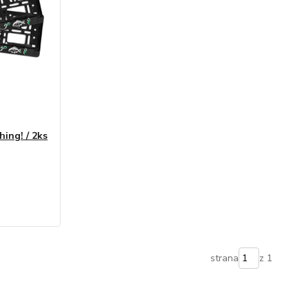
ing! / 2ks
strana
z 1