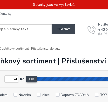
Stránky jsou ve výstavbě.
Kontakty
Nevíte
Hledat
+420
(Út-Pá
oplňkový sortiment | Příslušenství do auta
ňkový sortiment | Příslušenství
Kč
Od
adem
Novinka
Akce
Doprava ZDARMA
TOP 