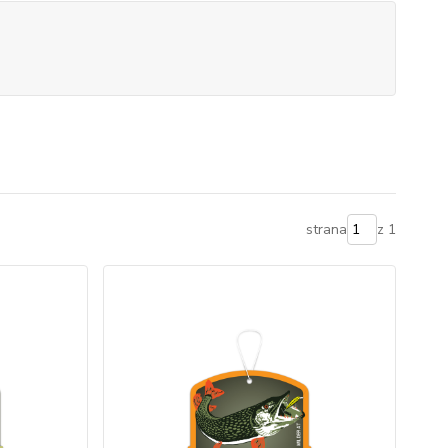
strana
z 1