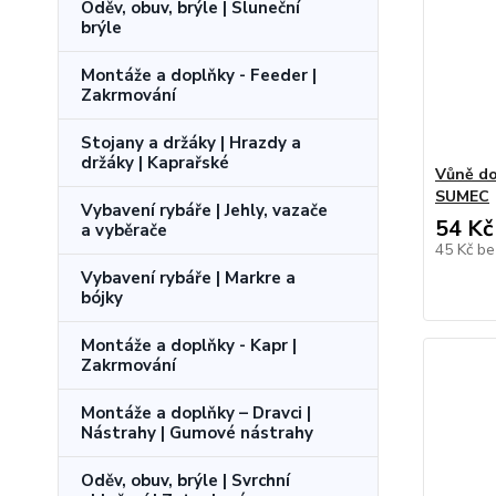
Oděv, obuv, brýle | Sluneční
brýle
Montáže a doplňky - Feeder |
Zakrmování
Stojany a držáky | Hrazdy a
držáky | Kaprařské
Vůně do
SUMEC
Vybavení rybáře | Jehly, vazače
54 Kč
a vyběrače
45 Kč
be
Vybavení rybáře | Markre a
bójky
Montáže a doplňky - Kapr |
Zakrmování
Montáže a doplňky – Dravci |
Nástrahy | Gumové nástrahy
Oděv, obuv, brýle | Svrchní