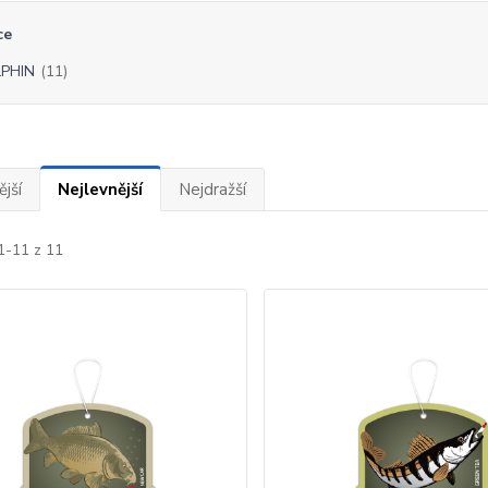
ce
PHIN
(11)
jší
Nejlevnější
Nejdražší
1-11 z 11