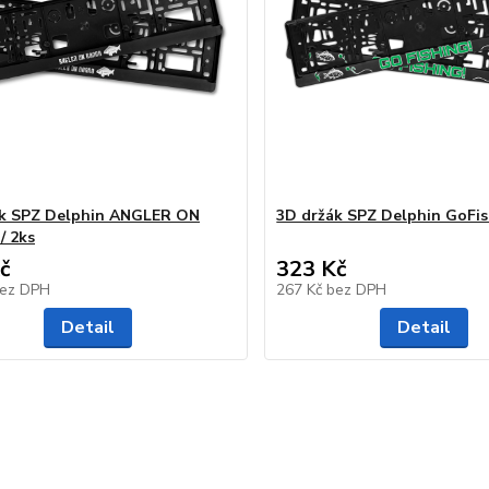
ák SPZ Delphin ANGLER ON
3D držák SPZ Delphin GoFish
/ 2ks
č
323 Kč
ez DPH
267 Kč
bez DPH
Detail
Detail