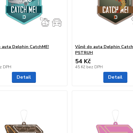
 auta Delphin CatchME!
Vůně do auta Delphin Catc
PSTRUH
54 Kč
z DPH
45 Kč
bez DPH
Detail
Detail