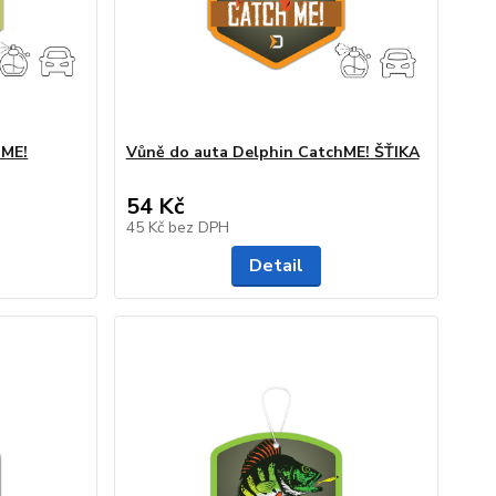
hME!
Vůně do auta Delphin CatchME! ŠŤIKA
54 Kč
45 Kč
bez DPH
Detail