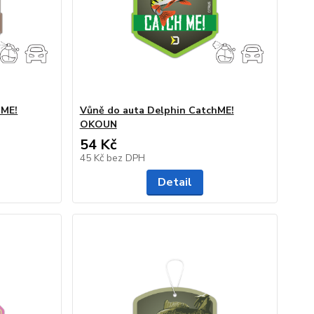
hME!
Vůně do auta Delphin CatchME!
OKOUN
54 Kč
45 Kč
bez DPH
Detail