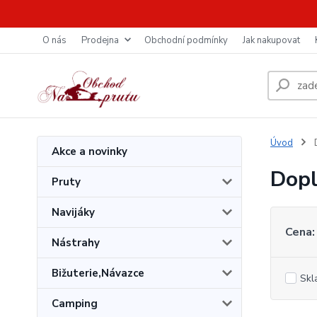
O nás
Prodejna
Obchodní podmínky
Jak nakupovat
Úvod
D
Akce a novinky
Dopl
Pruty
Navijáky
Cena:
Nástrahy
Bižuterie,Návazce
Skl
Camping