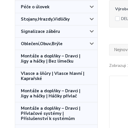
Péče o úlovek
Výrob
DEL
Stojany,Hrazdy,Vidličky
Signalizace záběru
Oblečení,Obuv,Brýle
Nejnově
Montáže a doplňky – Dravci |
Jigy a háčky | Bez límečku
Zobrazuji 
Vlasce a šňůry | Vlasce hlavní |
Kaprařské
Montáže a doplňky – Dravci |
Jigy a háčky | Háčiky přívlač
Montáže a doplňky – Dravci |
Přívlačové systémy |
Příslušenství k systémům