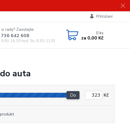
Přihlášení
 si rady? Zavolejte.
0
ks
 736 642 608
za
0,00 Kč
, 9:00-16.30 hod. So, 8.30-11:00 hod.)
 do auta
Do
Kč
produkt