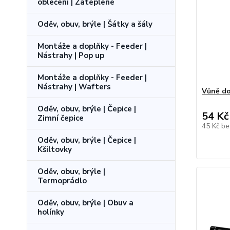
oblečení | Zateplené
Oděv, obuv, brýle | Šátky a šály
Montáže a doplňky - Feeder |
Nástrahy | Pop up
Montáže a doplňky - Feeder |
Nástrahy | Wafters
Vůně d
Oděv, obuv, brýle | Čepice |
54 Kč
Zimní čepice
45 Kč
be
Oděv, obuv, brýle | Čepice |
Kšiltovky
Oděv, obuv, brýle |
Termoprádlo
Oděv, obuv, brýle | Obuv a
holínky