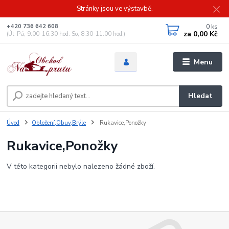
Stránky jsou ve výstavbě.
0
ks
+420 736 642 608
za
0,00 Kč
(Út-Pá, 9:00-16.30 hod. So, 8.30-11:00 hod.)
Menu
Hledat
Úvod
Oblečení,Obuv,Brýle
Rukavice,Ponožky
Rukavice,Ponožky
V této kategorii nebylo nalezeno žádné zboží.