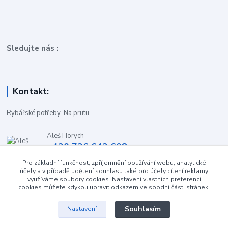
Sledujte nás :
Kontakt:
Rybářské potřeby-Na prutu
Aleš Horych
+420 736 642 608
(Út-Pá, 9:00-16.30 hod. So, 8.30-11:00 hod.)
Pro základní funkčnost, zpříjemnění používání webu, analytické
účely a v případě udělení souhlasu také pro účely cílení reklamy
obchod-naprutu@seznam.cz
využíváme soubory cookies. Nastavení vlastních preferencí
cookies můžete kdykoli upravit odkazem ve spodní části stránek.
Souhlasím
Nastavení