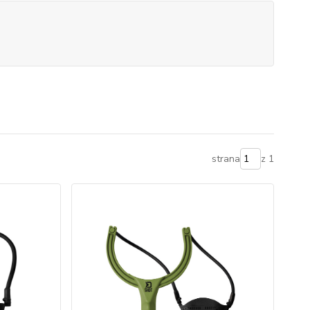
strana
z 1