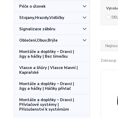
Péče o úlovek
Výrob
DEL
Stojany,Hrazdy,Vidličky
Signalizace záběru
Oblečení,Obuv,Brýle
Nejnově
Montáže a doplňky – Dravci |
Jigy a háčky | Bez límečku
Zobrazuji 
Vlasce a šňůry | Vlasce hlavní |
Kaprařské
Montáže a doplňky – Dravci |
Jigy a háčky | Háčiky přívlač
Montáže a doplňky – Dravci |
Přívlačové systémy |
Příslušenství k systémům