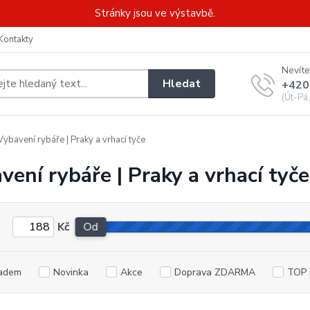
Stránky jsou ve výstavbě.
Kontakty
Nevíte
Hledat
+420
(Út-Pá
ybavení rybáře | Praky a vrhací tyče
vení rybáře | Praky a vrhací tyče
Kč
Od
adem
Novinka
Akce
Doprava ZDARMA
TOP 