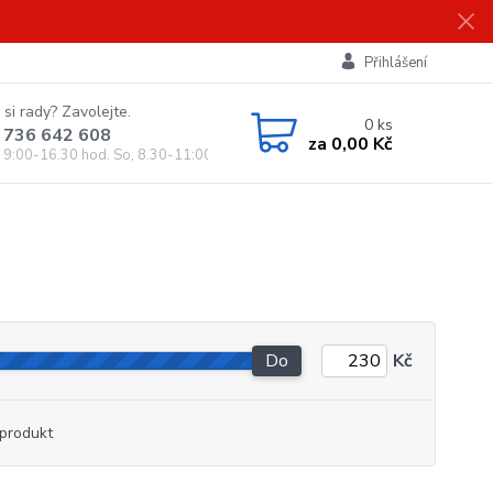
Přihlášení
 si rady? Zavolejte.
0
ks
 736 642 608
za
0,00 Kč
, 9:00-16.30 hod. So, 8.30-11:00 hod.)
Do
Kč
produkt