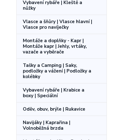
Vybavení rybáře | Kleště a
nůžky
Vlasce a šňůry | Vlasce hlavní |
Vlasce pro navíječky
Montáže a doplňky - Kapr |
Montáže kapr | Jehly, vrtáky,
vazače a vyběrače
Tašky a Camping | Saky,
podložky a vážení | Podložky a
kolébky
Vybavení rybáře | Krabice a
boxy | Speciální
Oděv, obuv, brýle | Rukavice
Navijáky | Kaprařina |
Volnoběžná brzda