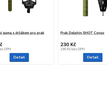
í guma s držákem pro prak
Prak Delphin SHOT Conus
č
230 Kč
ez DPH
190 Kč
bez DPH
Detail
Detail