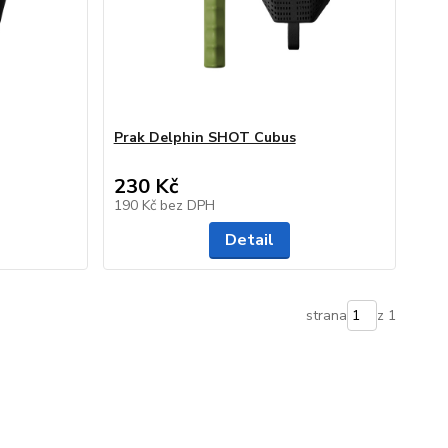
Prak Delphin SHOT Cubus
230 Kč
190 Kč
bez DPH
Detail
strana
z 1