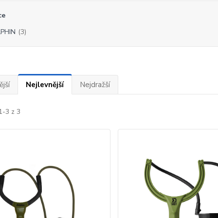
ce
PHIN
(3)
jší
Nejlevnější
Nejdražší
1-3 z 3