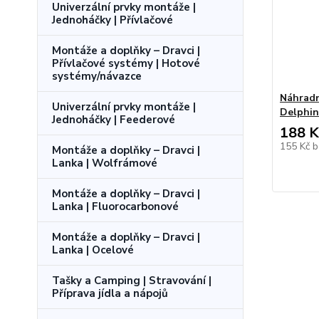
Univerzální prvky montáže |
Jednoháčky | Přívlačové
Montáže a doplňky – Dravci |
Přívlačové systémy | Hotové
systémy/návazce
Náhradn
Univerzální prvky montáže |
Delphin
Jednoháčky | Feederové
188 K
155 Kč
b
Montáže a doplňky – Dravci |
Lanka | Wolfrámové
Montáže a doplňky – Dravci |
Lanka | Fluorocarbonové
Montáže a doplňky – Dravci |
Lanka | Ocelové
Tašky a Camping | Stravování |
Příprava jídla a nápojů