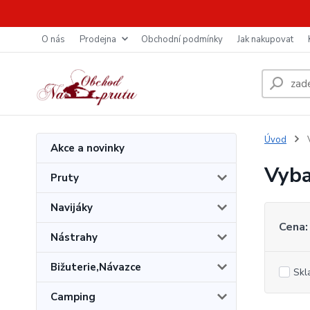
O nás
Prodejna
Obchodní podmínky
Jak nakupovat
Úvod
V
Akce a novinky
Vyba
Pruty
Navijáky
Cena:
Nástrahy
Bižuterie,Návazce
Skl
Camping