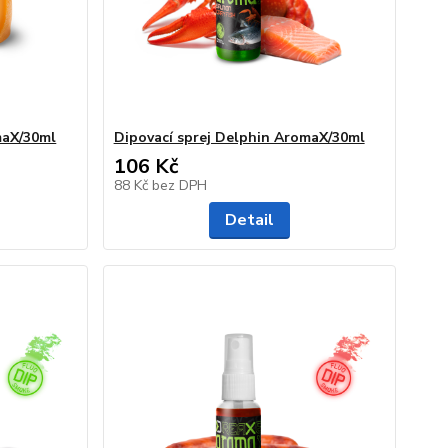
maX/30ml
Dipovací sprej Delphin AromaX/30ml
106 Kč
88 Kč
bez DPH
Detail