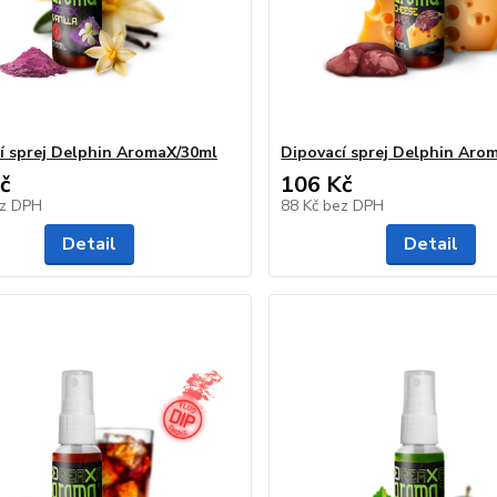
í sprej Delphin AromaX/30ml
Dipovací sprej Delphin Aro
č
106 Kč
z DPH
88 Kč
bez DPH
Detail
Detail