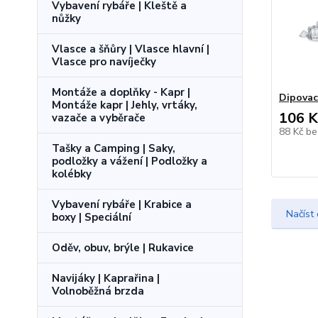
Vybavení rybáře | Kleště a
nůžky
Vlasce a šňůry | Vlasce hlavní |
Vlasce pro navíječky
Montáže a doplňky - Kapr |
Dipovac
Montáže kapr | Jehly, vrtáky,
106 K
vazače a vyběrače
88 Kč
be
Tašky a Camping | Saky,
podložky a vážení | Podložky a
kolébky
Vybavení rybáře | Krabice a
Načíst 
boxy | Speciální
Oděv, obuv, brýle | Rukavice
Navijáky | Kaprařina |
Volnoběžná brzda