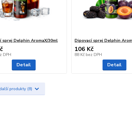
í sprej Delphin AromaX/30ml
Dipovací sprej Delphin Aro
č
106 Kč
z DPH
88 Kč
bez DPH
Detail
Detail
další produkty (8)