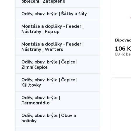
oblečení | Zateplené
Oděv, obuv, brýle | Šátky a šály
Montáže a doplňky - Feeder |
Nástrahy | Pop up
Dipovac
Montáže a doplňky - Feeder |
106 K
Nástrahy | Wafters
88 Kč
be
Oděv, obuv, brýle | Čepice |
Zimní čepice
Oděv, obuv, brýle | Čepice |
Kšiltovky
Oděv, obuv, brýle |
Termoprádlo
Oděv, obuv, brýle | Obuv a
holínky