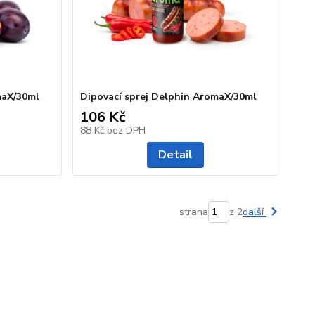
maX/30ml
Dipovací sprej Delphin AromaX/30ml
106 Kč
88 Kč
bez DPH
Detail
strana
z 2
další