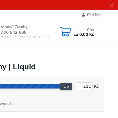
Přihlášení
 si rady? Zavolejte.
0
ks
 736 642 608
za
0,00 Kč
, 9:00-16.30 hod. So, 8.30-11:00 hod.)
y | Liquid
Do
Kč
produkt