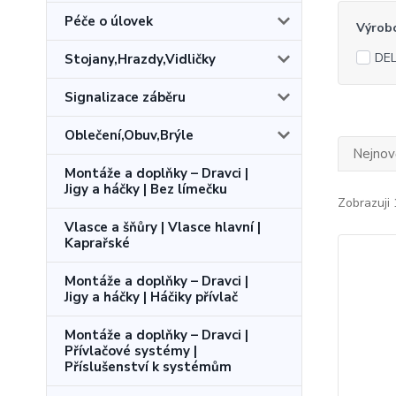
Péče o úlovek
Výrob
DEL
Stojany,Hrazdy,Vidličky
Signalizace záběru
Oblečení,Obuv,Brýle
Nejnově
Montáže a doplňky – Dravci |
Jigy a háčky | Bez límečku
Zobrazuji 
Vlasce a šňůry | Vlasce hlavní |
Kaprařské
Montáže a doplňky – Dravci |
Jigy a háčky | Háčiky přívlač
Montáže a doplňky – Dravci |
Přívlačové systémy |
Příslušenství k systémům