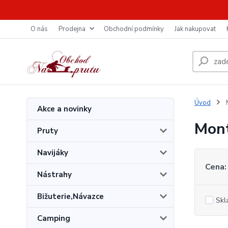
O nás
Prodejna
Obchodní podmínky
Jak nakupovat
Úvod
M
Akce a novinky
Mont
Pruty
Navijáky
Cena:
Nástrahy
Bižuterie,Návazce
Skl
Camping