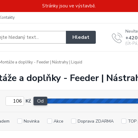
Stránky jsou ve výstavbě.
Kontakty
Nevíte
Hledat
+420
(Út-Pá
ontáže a doplňky - Feeder | Nástrahy | Liquid
áže a doplňky - Feeder | Nástrah
Kč
Od
adem
Novinka
Akce
Doprava ZDARMA
TOP 