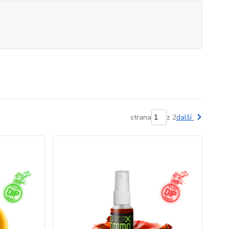
strana
z 2
další