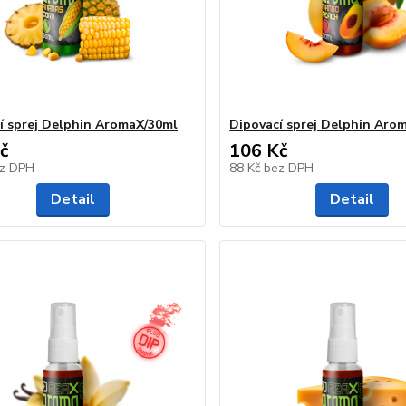
í sprej Delphin AromaX/30ml
Dipovací sprej Delphin Aro
č
106 Kč
z DPH
88 Kč
bez DPH
Detail
Detail