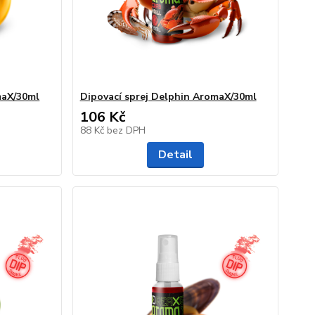
maX/30ml
Dipovací sprej Delphin AromaX/30ml
106 Kč
88 Kč
bez DPH
Detail