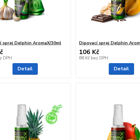
í sprej Delphin AromaX/30ml
Dipovací sprej Delphin Aro
č
106 Kč
z DPH
88 Kč
bez DPH
Detail
Detail