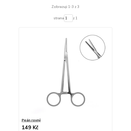
Zobrazuji 1-3 z 3
strana
z 1
Peán rovný
149 Kč