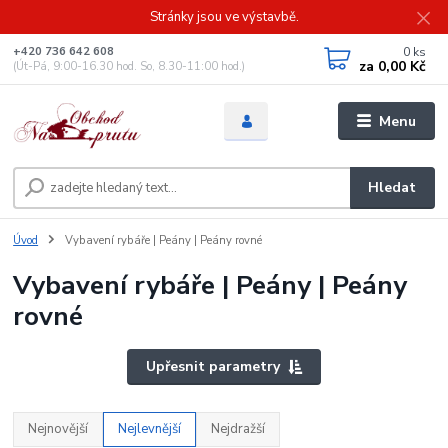
Stránky jsou ve výstavbě.
0
ks
+420 736 642 608
za
0,00 Kč
(Út-Pá, 9:00-16.30 hod. So, 8.30-11:00 hod.)
Menu
Hledat
Úvod
Vybavení rybáře | Peány | Peány rovné
Vybavení rybáře | Peány | Peány
rovné
Upřesnit parametry
Nejnovější
Nejlevnější
Nejdražší