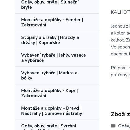
Oděv, obuv, brýle | Sluneční
brýle
KALHOT
Montáže a doplňky - Feeder |
Zakrmování
Jednou z 
a kolen s
Stojany a držáky | Hrazdy a
kalhot. Z
držáky | Kaprařské
Ve spodní
obepnout 
Vybavení rybáře | Jehly, vazače
a vyběrače
Při praní
Vybavení rybáře | Markre a
potřeby p
bójky
Montáže a doplňky - Kapr |
Zakrmování
Montáže a doplňky – Dravci |
Zboží 
Nástrahy | Gumové nástrahy
Oděv, obuv, brýle | Svrchní
Oděv,