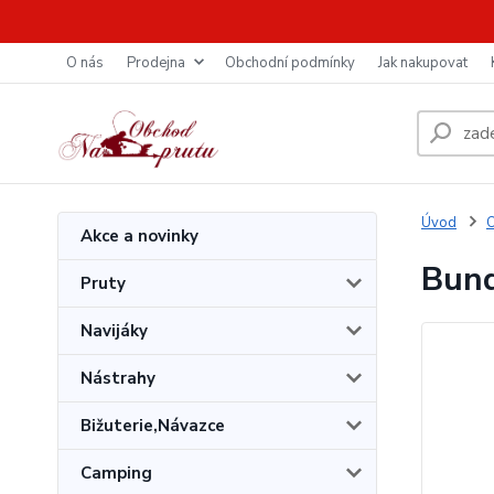
O nás
Prodejna
Obchodní podmínky
Jak nakupovat
Úvod
O
Akce a novinky
Bund
Pruty
Navijáky
Nástrahy
Bižuterie,Návazce
Camping