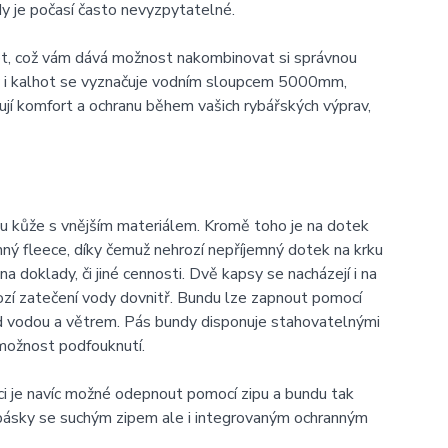
y je počasí často nevyzpytatelné.
t, což vám dává možnost nakombinovat si správnou
dy i kalhot se vyznačuje vodním sloupcem 5000mm,
jí komfort a ochranu během vašich rybářských výprav,
ku kůže s vnějším materiálem. Kromě toho je na dotek
mný fleece, díky čemuž nehrozí nepříjemný dotek na krku
na doklady, či jiné cennosti. Dvě kapsy se nacházejí i na
rozí zatečení vody dovnitř. Bundu lze zapnout pomocí
řed vodou a větrem. Pás bundy disponuje stahovatelnými
í možnost podfouknutí.
i je navíc možné odepnout pomocí zipu a bundu tak
 pásky se suchým zipem ale i integrovaným ochranným