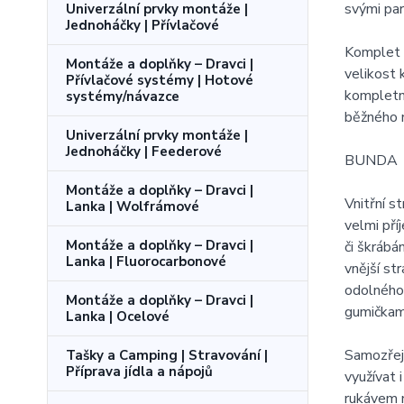
svými par
Univerzální prvky montáže |
Jednoháčky | Přívlačové
Komplet 
Montáže a doplňky – Dravci |
velikost 
Přívlačové systémy | Hotové
kompletně
systémy/návazce
běžného n
Univerzální prvky montáže |
Jednoháčky | Feederové
BUNDA
Montáže a doplňky – Dravci |
Vnitřní s
Lanka | Wolfrámové
velmi pří
Montáže a doplňky – Dravci |
či škrábá
Lanka | Fluorocarbonové
vnější st
odolného 
Montáže a doplňky – Dravci |
gumičkami
Lanka | Ocelové
Samozřej
Tašky a Camping | Stravování |
Příprava jídla a nápojů
využívat 
rukávem n