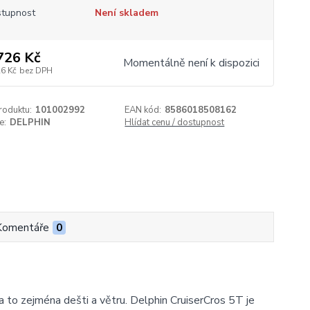
tupnost
Není skladem
726 Kč
Momentálně není k dispozici
26 Kč
bez DPH
roduktu:
101002992
EAN kód:
8586018508162
e:
DELPHIN
Hlídat cenu / dostupnost
Komentáře
0
a to zejména dešti a větru. Delphin CruiserCros 5T je