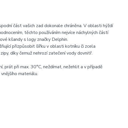
spodní část vašich zad dokonale chráněna. V oblasti hýždí
ehodnocením, těchto používáním nejvíce náchylných částí
lové kšandy s logy značky Delphin.
ující přizpůsobit šířku v oblasti kotníku či zcela
py, díky čemuž nehrozí zatečení vody dovnitř.
í, prát při max. 30°C, neždímat, nežehlit a v případě
vnějšího materiálu.