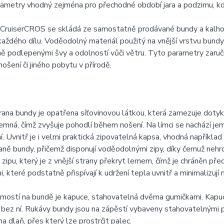
ametry vhodný zejména pro přechodné období jara a podzimu, kd
CruiserCROS se skládá ze samostatně prodávané bundy a kalho
každého dílu. Voděodolný materiál použitý na vnější vrstvu bun
 podlepenými švy a odolností vůči větru. Tyto parametry zaruču
ošení či jiného pobytu v přírodě.
trana bundy je opatřena síťovinovou látkou, která zamezuje doty
jemná, čímž zvyšuje pohodlí během nošení. Na límci se nachází je
ní. Uvnitř je i velmi praktická zipovatelná kapsa, vhodná například 
raně bundy, přičemž disponují voděodolnými zipy, díky čemuž neh
zipu, který je z vnější strany překryt lemem, čímž je chráněn p
, které podstatně přispívají k udržení tepla uvnitř a minimalizuj
mostí na bundě je kapuce, stahovatelná dvěma gumičkami. Kapuc
i bez ní. Rukávy bundy jsou na zápěstí vybaveny stahovatelnými
a dlaň, přes který lze prostrčit palec.