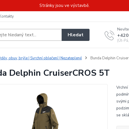
Stránky jsou ve výstavbě.
Kontakty
Nevíte
Hledat
+420
(Út-Pá
děv, obuv, brýle | Svrchní oblečení | Nezateplené
Bunda Delphin Cruis
a Delphin CruiserCROS 5T
Vrchní
podmín
svými 
podzim
se skl