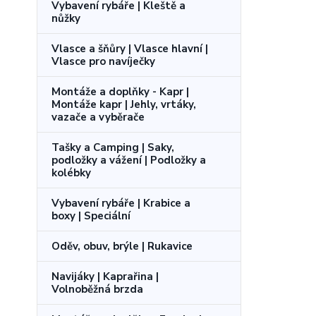
Vybavení rybáře | Kleště a
nůžky
Vlasce a šňůry | Vlasce hlavní |
Vlasce pro navíječky
Montáže a doplňky - Kapr |
Montáže kapr | Jehly, vrtáky,
vazače a vyběrače
Tašky a Camping | Saky,
podložky a vážení | Podložky a
kolébky
Vybavení rybáře | Krabice a
boxy | Speciální
Oděv, obuv, brýle | Rukavice
Navijáky | Kaprařina |
Volnoběžná brzda