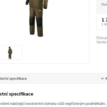
Dos
1 
1 4
Číslo p
Výrobc
etní specifikace
tní specifikace
lečení nabízející excelentní ochranu vůči nepříznivým podmínkám, 