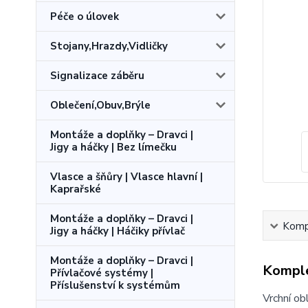
Péče o úlovek
Stojany,Hrazdy,Vidličky
Signalizace záběru
Oblečení,Obuv,Brýle
Montáže a doplňky – Dravci |
Jigy a háčky | Bez límečku
Vlasce a šňůry | Vlasce hlavní |
Kaprařské
Montáže a doplňky – Dravci |
Kompl
Jigy a háčky | Háčiky přívlač
Montáže a doplňky – Dravci |
Komple
Přívlačové systémy |
Příslušenství k systémům
Vrchní ob