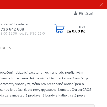
Přihlášení
 si rady? Zavolejte.
0
ks
 736 642 608
za
0,00 Kč
, 9:00-16.30 hod. So, 8.30-11:00 hod.)
erCROS 5T
 oblečení nabízející excelentní ochranu vůči nepříznivým
kám, a to zejména dešti a větru. Delphin CruiserCros 5T je
parametry vhodný zejména pro přechodné období jara a
u, kdy je počasí často nevyzpytatelné. Komplet CruiserCROS
ádá ze samostatně prodávané bundy a kalho...
celý popis