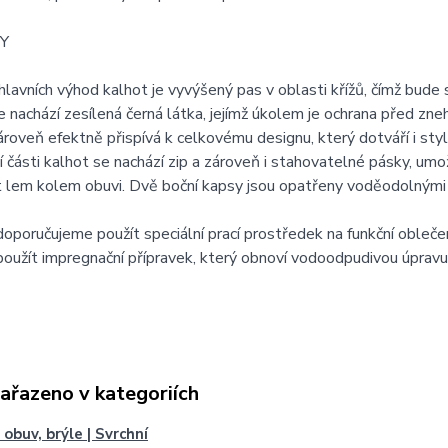
Y
hlavních výhod kalhot je vyvýšený pas v oblasti křížů, čímž bude 
e nachází zesílená černá látka, jejímž úkolem je ochrana před zn
ároveň efektně přispívá k celkovému designu, který dotváří i sty
 části kalhot se nachází zip a zároveň i stahovatelné pásky, umožň
lem kolem obuvi. Dvě boční kapsy jsou opatřeny voděodolnými zi
 doporučujeme použít speciální prací prostředek na funkční oblečen
oužít impregnační přípravek, který obnoví vodoodpudivou úpravu 
zařazeno v kategoriích
 obuv, brýle | Svrchní