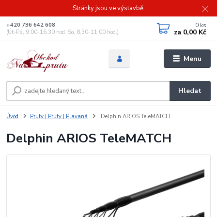
Stránky jsou ve výstavbě.
0
ks
+420 736 642 608
za
0,00 Kč
(Út-Pá, 9:00-16.30 hod. So, 8.30-11:00 hod.)
Menu
Hledat
Úvod
Pruty | Pruty | Plavaná
Delphin ARIOS TeleMATCH
Delphin ARIOS TeleMATCH