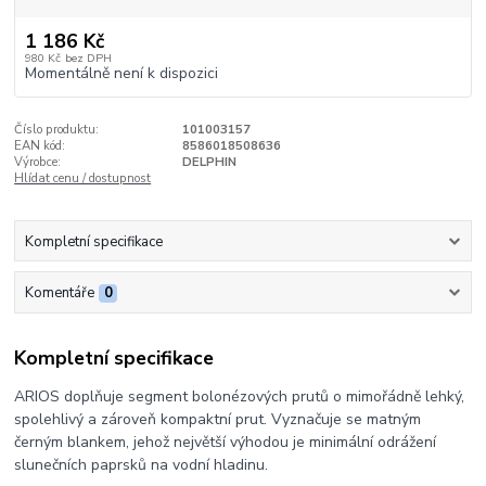
1 186 Kč
980 Kč
bez DPH
Momentálně není k dispozici
Číslo produktu:
101003157
EAN kód:
8586018508636
Výrobce:
DELPHIN
Hlídat cenu / dostupnost
Kompletní specifikace
Komentáře
0
Kompletní specifikace
ARIOS doplňuje segment bolonézových prutů o mimořádně lehký,
spolehlivý a zároveň kompaktní prut. Vyznačuje se matným
černým blankem, jehož největší výhodou je minimální odrážení
slunečních paprsků na vodní hladinu.