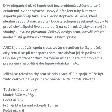
Díky elegantně nízké hmotnosti bez problémů zvládnete také
celodenní lov bez výrazné únavy či přesilení ruky. K tomuto
aspektu přispívají také lehká jednostopková SIC očka, která
ideálně vedou vlasec a vy tak budete schopni zaseknout vždy v té
pravé chvíli. Spolehlivé sedlo udrží na svém místě jakýkoli naviják
vhodný k lovu na plavanou. Celkový design prutu dotváří efektní
modře žlutá grafika v kombinaci s bílými prvky.
ARIOS je dodáván spolu s plastovým chráničem špičky a oček,
díky čemuž se při transportu nemusíte obávat jejich poškození.
Díky malým transportním rozměrům už nebudete mít problém s
přesunem i na obtížně dostupné rybářské místo.
Jelikož se teleskopický prut skládá z více dílů a spojů, může být
tímto celková délka prutu ovlivněna +/-3% oproti udávané.
Technické parametry:
Model: 360cm /25g/
Počet dílů: 6
Průměr blanku nad rukojetí: 13 mm
Počet oček: 6