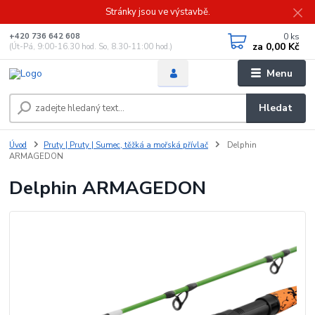
Stránky jsou ve výstavbě.
0
ks
+420 736 642 608
za
0,00 Kč
(Út-Pá, 9:00-16.30 hod. So, 8.30-11:00 hod.)
Menu
Hledat
Úvod
Pruty | Pruty | Sumec, těžká a mořská přívlač
Delphin
ARMAGEDON
Delphin ARMAGEDON