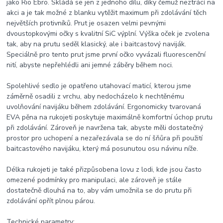
jako Rio Ebro. Skládá se jen z jednoho dílu, díky čemuž neztrácí na
akci a je tak možné z blanku vytěžit maximum při zdolávání těch
největších protivníků. Prut je osazen velmi pevnými
dvoustopkovými očky s kvalitní SiC výplní. Výška oček je zvolena
tak, aby na prutu seděl klasický, ale i baitcastový naviják.
Speciálně pro tento prut jsme první očko vyvázali fluorescenční
nití, abyste nepřehlédli ani jemné záběry během noci.
Spolehlivé sedlo je opatřeno utahovací maticí, kterou jsme
záměrně osadili z vrchu, aby nedocházelo k nechtěnému
uvolňování navijáku během zdolávání. Ergonomicky tvarovaná
EVA pěna na rukojeti poskytuje maximálně komfortní úchop prutu
při zdolávání. Zároveň je navržena tak, abyste měli dostatečný
prostor pro uchopení a nezařezávala se do ní šňůra při použití
baitcastového navijáku, který má posunutou osu návinu níže.
Délka rukojeti je také přizpůsobena lovu z lodi, kde jsou často
omezené podmínky pro manipulaci, ale zároveň je stále
dostatečně dlouhá na to, aby vám umožnila se do prutu při
zdolávání opřít plnou párou.
Technické parametry: