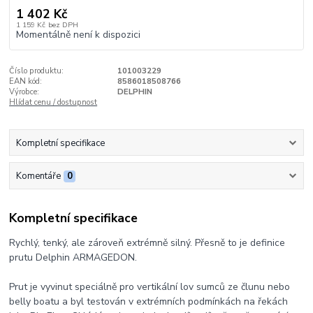
1 402 Kč
1 159 Kč
bez DPH
Momentálně není k dispozici
Číslo produktu:
101003229
EAN kód:
8586018508766
Výrobce:
DELPHIN
Hlídat cenu / dostupnost
Kompletní specifikace
Komentáře
0
Kompletní specifikace
Rychlý, tenký, ale zároveň extrémně silný. Přesně to je definice
prutu Delphin ARMAGEDON.
Prut je vyvinut speciálně pro vertikální lov sumců ze člunu nebo
belly boatu a byl testován v extrémních podmínkách na řekách