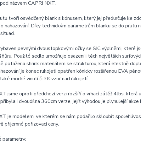
 pod názvem CAPRI NXT.
utu tvoří osvědčený blank s kónusem, který jej předurčuje ke zdo
o nahazování. Díky technickým parametrům blanku se do prutu n
situaci.
 vybaven pevnými dvoustopkovými očky se SIC výplněmi, které j
 šňůru. Použité sedlo umožňuje osazení i těch největších surfových
 potažena shrink materiálem se strukturou, která efektně doplň
azování je konec rukojeti opatřen kónicky rozšířenou EVA pěnou
také modré vinutí či 3K vzor nad rukojetí.
 jsme oproti předchozí verzi rozšíří o vrhací zátěž 4lbs, která
přibyla i dvoudílná 360cm verze, jejíž výhodou je plynulejší akce
 je modelem, ve kterém se nám podařilo skloubit spolehlivost,
ě příjemné pořizovací ceny.
é parametry: