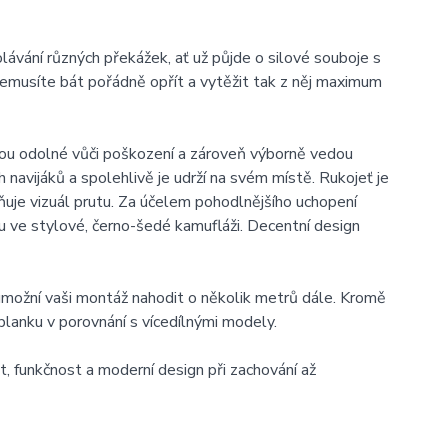
lávání různých překážek, ať už půjde o silové souboje s
emusíte bát pořádně opřít a vytěžit tak z něj maximum
sou odolné vůči poškození a zároveň výborně vedou
 navijáků a spolehlivě je udrží na svém místě. Rukojeť je
uje vizuál prutu. Za účelem pohodlnějšího uchopení
 ve stylové, černo-šedé kamufláži. Decentní design
 umožní vaši montáž nahodit o několik metrů dále. Kromě
 blanku v porovnání s vícedílnými modely.
 funkčnost a moderní design při zachování až