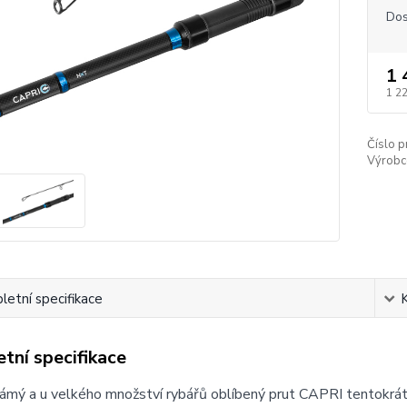
Dos
1 
1 2
Číslo p
Výrobc
etní specifikace
tní specifikace
mý a u velkého množství rybářů oblíbený prut CAPRI tentokrát 