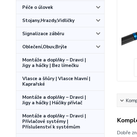
Péče o úlovek
Stojany,Hrazdy,Vidličky
Signalizace záběru
Oblečení,Obuv,Brýle
Montáže a doplňky – Dravci |
Jigy a háčky | Bez límečku
Vlasce a šňůry | Vlasce hlavní |
Kaprařské
Montáže a doplňky – Dravci |
Kompl
Jigy a háčky | Háčiky přívlač
Montáže a doplňky – Dravci |
Komple
Přívlačové systémy |
Příslušenství k systémům
Dobře zná