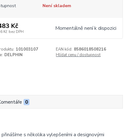
tupnost
Není skladem
483 Kč
Momentálně není k dispozici
26 Kč
bez DPH
roduktu:
101003107
EAN kód:
8586018508216
e:
DELPHIN
Hlídat cenu / dostupnost
Komentáře
0
přinášíme s několika vylepšeními a designovými