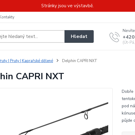
Stránky jsou ve výstavbě.
Kontakty
Nevíte
Hledat
+420
(Út-Pá
ruty | Pruty | Kaprařské dělené
Delphin CAPRI NXT
hin CAPRI NXT
Dobře 
tentok
pod ná
kónuse
půjde 