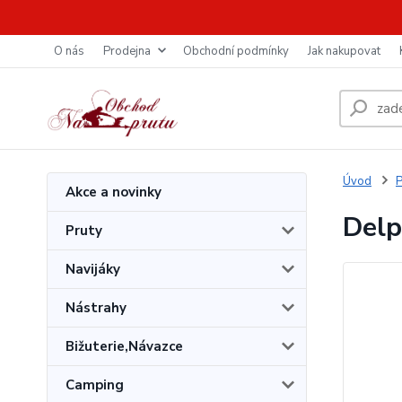
O nás
Prodejna
Obchodní podmínky
Jak nakupovat
Úvod
P
Akce a novinky
Delp
Pruty
Navijáky
Nástrahy
Bižuterie,Návazce
Camping