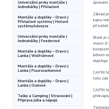
úpravami
Univerzální prvky montáže |
Jednoháčky | Přívlačové
Základ pr
Montáže a doplňky – Dravci |
kapry neb
Přívlačové systémy | Hotové
při každé 
systémy/návazce
Univerzální prvky montáže |
Blank je
Jednoháčky | Feederové
vlasec či
kompletně
Montáže a doplňky – Dravci |
během nah
Lanka | Wolfrámové
doplňuje 
Montáže a doplňky – Dravci |
Lanka | Fluorocarbonové
CAPRI NXT
toho zde 
Montáže a doplňky – Dravci |
Lanka | Ocelové
CAPRI NXT
překvapiv
Tašky a Camping | Stravování |
Příprava jídla a nápojů
Technick