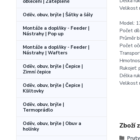
Délka ruk
oblečení | Zateplené
Velikost
Oděv, obuv, brýle | Šátky a šály
Model: 1
Montáže a doplňky - Feeder |
Počet díl
Nástrahy | Pop up
Průměr b
Počet oč
Montáže a doplňky - Feeder |
Nástrahy | Wafters
Transpor
Hmotnos
Oděv, obuv, brýle | Čepice |
Rukojeť:
Zimní čepice
Délka ruk
Velikost
Oděv, obuv, brýle | Čepice |
Kšiltovky
Oděv, obuv, brýle |
Termoprádlo
Oděv, obuv, brýle | Obuv a
Zboží 
holínky
Pruty