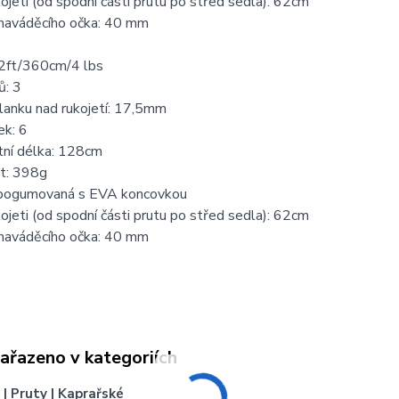
ojeti (od spodní části prutu po střed sedla): 62cm
 naváděcího očka: 40 mm
2ft/360cm/4 lbs
ů: 3
lanku nad rukojetí: 17,5mm
ek: 6
tní délka: 128cm
t: 398g
 pogumovaná s EVA koncovkou
ojeti (od spodní části prutu po střed sedla): 62cm
 naváděcího očka: 40 mm
zařazeno v kategoriích
 | Pruty | Kaprařské