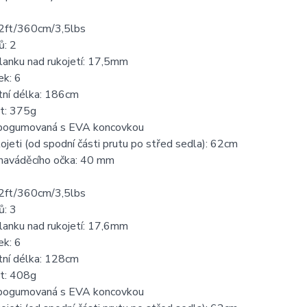
2ft/360cm/3,5lbs
ů: 2
lanku nad rukojetí: 17,5mm
ek: 6
tní délka: 186cm
t: 375g
 pogumovaná s EVA koncovkou
ojeti (od spodní části prutu po střed sedla): 62cm
 naváděcího očka: 40 mm
2ft/360cm/3,5lbs
ů: 3
lanku nad rukojetí: 17,6mm
ek: 6
tní délka: 128cm
t: 408g
 pogumovaná s EVA koncovkou