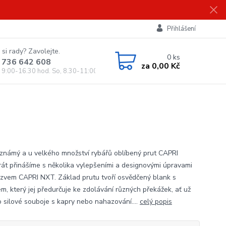
Přihlášení
 si rady? Zavolejte.
0
ks
 736 642 608
za
0,00 Kč
, 9:00-16.30 hod. So, 8.30-11:00 hod.)
známý a u velkého množství rybářů oblíbený prut CAPRI
rát přinášíme s několika vylepšeními a designovými úpravami
zvem CAPRI NXT. Základ prutu tvoří osvědčený blank s
m, který jej předurčuje ke zdolávání různých překážek, ať už
o silové souboje s kapry nebo nahazování....
celý popis