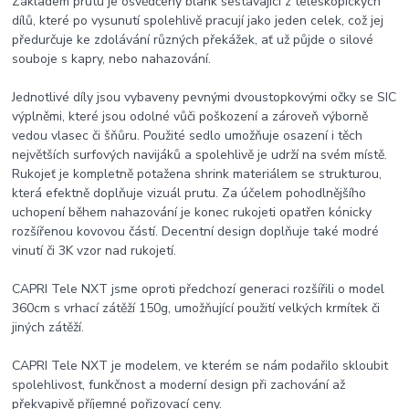
Základem prutu je osvědčený blank sestávající z teleskopických
dílů, které po vysunutí spolehlivě pracují jako jeden celek, což jej
předurčuje ke zdolávání různých překážek, ať už půjde o silové
souboje s kapry, nebo nahazování.
Jednotlivé díly jsou vybaveny pevnými dvoustopkovými očky se SIC
výplněmi, které jsou odolné vůči poškození a zároveň výborně
vedou vlasec či šňůru. Použité sedlo umožňuje osazení i těch
největších surfových navijáků a spolehlivě je udrží na svém místě.
Rukojeť je kompletně potažena shrink materiálem se strukturou,
která efektně doplňuje vizuál prutu. Za účelem pohodlnějšího
uchopení během nahazování je konec rukojeti opatřen kónicky
rozšířenou kovovou částí. Decentní design doplňuje také modré
vinutí či 3K vzor nad rukojetí.
CAPRI Tele NXT jsme oproti předchozí generaci rozšířili o model
360cm s vrhací zátěží 150g, umožňující použití velkých krmítek či
jiných zátěží.
CAPRI Tele NXT je modelem, ve kterém se nám podařilo skloubit
spolehlivost, funkčnost a moderní design při zachování až
překvapivě příjemné pořizovací ceny.