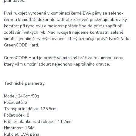
plandavek.
Plná rukojeť vyrobená v kombinaci černé EVA pěny se zeleno-
černou kamufláží dokonale ladí, ale zároveň poskytuje obrovský
komfort při rybolovu a možnost pořádně se do prutu zapřít při
zdolávání velkých ryb. Nad rukojetí najdeme kontrastní zelené
vinutí s jedním červeným ovinem, který označuje právě tvrdší řadu
GreenCODE Hard.
GreenCODE Hard je prostě velmi silný hráč za rozumnou cenu,
který vám umožní zdolat nejednoho kapitálního dravce.
Technické parametry:
Model: 240cm/50g
Počet dílů: 2
Transportní délka: 125,5cm
Počet oček: 8
Průměr blanku nad rukojetí: 11,2mm
Hmotnost: 164g
Rukojeť: EVA pěna