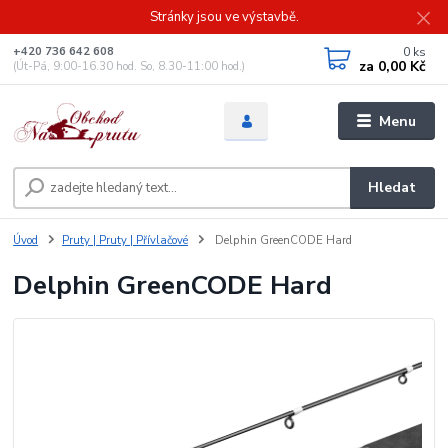
Stránky jsou ve výstavbě.
0
ks
+420 736 642 608
za
0,00 Kč
(Út-Pá, 9:00-16.30 hod. So, 8.30-11:00 hod.)
Menu
Hledat
Úvod
Pruty | Pruty | Přívlačové
Delphin GreenCODE Hard
Delphin GreenCODE Hard