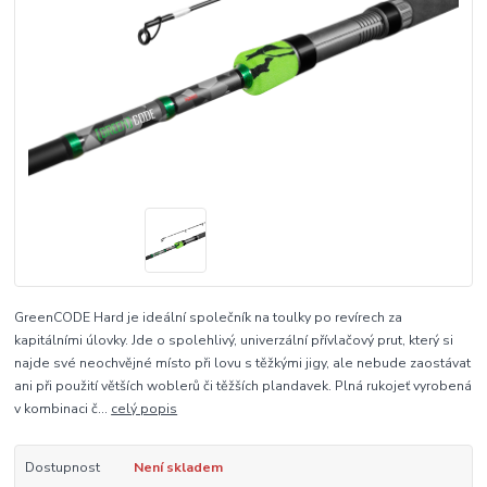
GreenCODE Hard je ideální společník na toulky po revírech za
kapitálními úlovky. Jde o spolehlivý, univerzální přívlačový prut, který si
najde své neochvějné místo při lovu s těžkými jigy, ale nebude zaostávat
ani při použití větších woblerů či těžších plandavek. Plná rukojeť vyrobená
v kombinaci č...
celý popis
Dostupnost
Není skladem