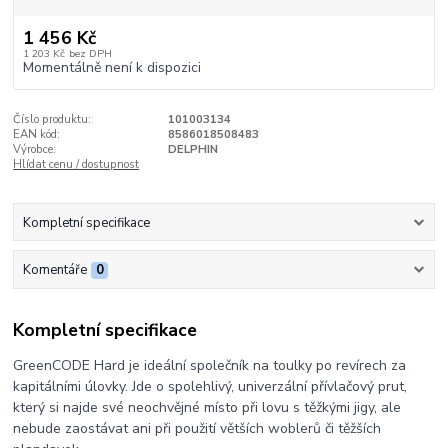
1 456 Kč
1 203 Kč
bez DPH
Momentálně není k dispozici
Číslo produktu:
101003134
EAN kód:
8586018508483
Výrobce:
DELPHIN
Hlídat cenu / dostupnost
Kompletní specifikace
Komentáře
0
Kompletní specifikace
GreenCODE Hard je ideální společník na toulky po revírech za
kapitálními úlovky. Jde o spolehlivý, univerzální přívlačový prut,
který si najde své neochvějné místo při lovu s těžkými jigy, ale
nebude zaostávat ani při použití větších woblerů či těžších