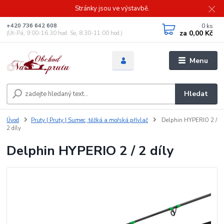
Stránky jsou ve výstavbě.
0
ks
+420 736 642 608
za
0,00 Kč
(Út-Pá, 9:00-16.30 hod. So, 8.30-11:00 hod.)
Menu
Hledat
Úvod
Pruty | Pruty | Sumec, těžká a mořská přívlač
Delphin HYPERIO 2 /
2 díly
Delphin HYPERIO 2 / 2 díly