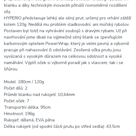
blanku a díky technickým inovacím přináší rovnoměrné rozdělení
síly.
HYPERIO představuje lehký ale silný prut, určený pro vrhání zátěží
kolem 120g. Nedělá mu problém sladkovodní, ani mořský rybolov.
Postaven byl totiž na vyhrávání soubojů s dravými rybami. Už při
navrhování jsme dbali na výjimečně silný blank se zpevňujícím
karbonovým opletem PowerWrap, který je velmi pevný a výborně
pracuje při nahazování či zdolávání. Zesílená očka prutu jsou
vyvázaná s vysokým důrazem na celkovou odolnost a vysoké
namáhání. Výplň oček si výborně poradí jak s vlascem, tak i se
šňůrou.
Model: 180cm / 120g
Počet dílů: 2
Průměr blanku nad rukojetí: 10,44mm
Počet oček: 7
Transportní délka: 95cm
Hmotnost: 196g
Rukojeť: dělená, EVA pěna
Délka rukojeti (od spodní části prutu po střed sedla): 43,5cm