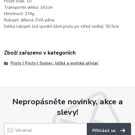
Počet oček: 10
Transportní délka: 141cm
Hmotnost: 274g
Rukojeť: dělená, EVA pěna
Délka rukojeti (od spodní části prutu po střed sedla): 50,5cm
Zboží zařazeno v kategoriích
Pruty | Pruty | Sumec, těžká a mořská přívlač
Nepropásněte novinky, akce a
slevy!
Přihlásit se