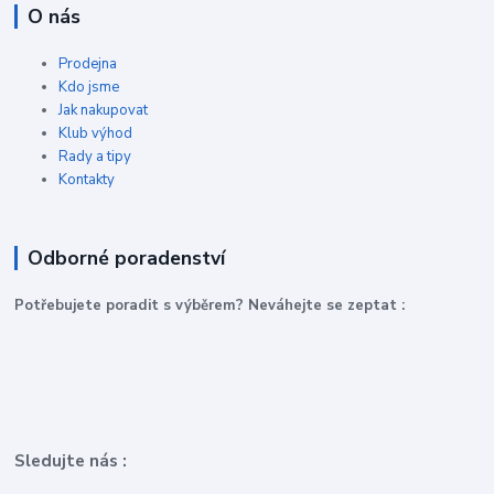
O nás
Prodejna
Kdo jsme
Jak nakupovat
Klub výhod
Rady a tipy
Kontakty
Odborné poradenství
P
otřebujete poradit s výběrem? Neváhejte se zeptat :
Sledujte nás :