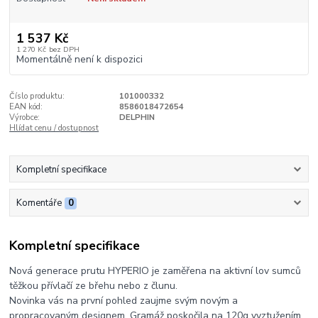
1 537 Kč
1 270 Kč
bez DPH
Momentálně není k dispozici
Číslo produktu:
101000332
EAN kód:
8586018472654
Výrobce:
DELPHIN
Hlídat cenu / dostupnost
Kompletní specifikace
Komentáře
0
Kompletní specifikace
Nová generace prutu HYPERIO je zaměřena na aktivní lov sumců
těžkou přívlačí ze břehu nebo z člunu.
Novinka vás na první pohled zaujme svým novým a
propracovaným designem. Gramáž poskočila na 120g vyztužením