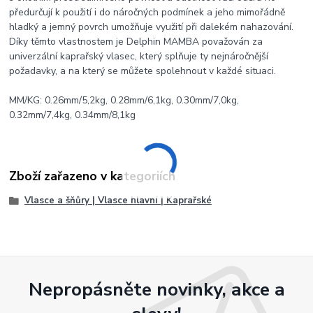
předurčují k použití i do náročných podmínek a jeho mimořádně
hladký a jemný povrch umožňuje využití při dalekém nahazování.
Díky těmto vlastnostem je Delphin MAMBA považován za
univerzální kaprařský vlasec, který splňuje ty nejnáročnější
požadavky, a na který se můžete spolehnout v každé situaci.
MM/KG: 0.26mm/5,2kg, 0.28mm/6,1kg, 0.30mm/7,0kg,
0.32mm/7,4kg, 0.34mm/8,1kg
Zboží zařazeno v kategoriích
Vlasce a šňůry | Vlasce hlavní | Kaprařské
Nepropásněte novinky, akce a