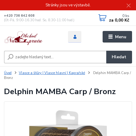
Stránky jsou ve výstavbě.
0
ks
+420 736 642 608
za
0,00 Kč
(Út-Pá, 9:00-16.30 hod. So, 8.30-11:00 hod.)
Menu
Hledat
Úvod
Vlasce a šňůry | Vlasce hlavní | Kaprařské
Delphin MAMBA Carp /
Bronz
Delphin MAMBA Carp / Bronz