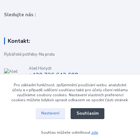
Sledujte nás :
Kontakt:
Rybářské potřeby-Na prutu
Aleš Horych
+420 736 642 608
(Út-Pá, 9:00-16.30 hod. So, 8.30-11:00 hod.)
Pro základní funkčnost, zpříjemnění používání webu, analytické
účely a v případě udělení souhlasu také pro účely cílení reklamy
obchod-naprutu@seznam.cz
využíváme soubory cookies. Nastavení vlastních preferencí
cookies můžete kdykoli upravit odkazem ve spodní části stránek.
Souhlasím
Nastavení
Souhlas můžete odmítnout
zde
.
Vytvořeno na
Eshop-rychle.cz