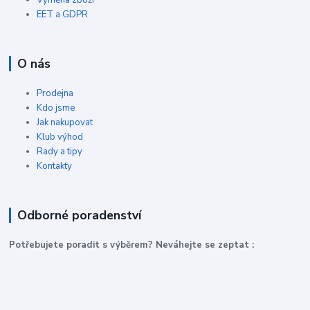
Výměna zboží
EET a GDPR
O nás
Prodejna
Kdo jsme
Jak nakupovat
Klub výhod
Rady a tipy
Kontakty
Odborné poradenství
P
otřebujete poradit s výběrem? Neváhejte se zeptat :