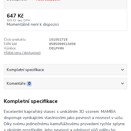
647 Kč
535 Kč
bez DPH
Momentálně není k dispozici
Číslo produktu:
101002718
EAN kód:
8585066513456
Výrobce:
DELPHIN
Hlídat cenu / dostupnost
Kompletní specifikace
Komentáře
0
Kompletní specifikace
Excelentní kaprařský vlasec s unikátním 3D vzorem. MAMBA
disponuje vynikajícími vlastnostmi jako pevnost a nosnost v uzlu.
Díky svému jedinečnému kamuflážovému provedení rychle splyne
s okolním prostředím. Jeho pevnost a odolnost vůči oděru ho