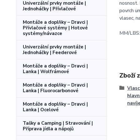
nosnost.
Univerzální prvky montáže |
Jednoháčky | Přívlačové
povrch u
vlasec, n
Montáže a doplňky – Dravci |
Přívlačové systémy | Hotové
MM/LBS: 
systémy/návazce
Univerzální prvky montáže |
Jednoháčky | Feederové
Montáže a doplňky – Dravci |
Lanka | Wolfrámové
Zboží 
Montáže a doplňky – Dravci |
Vlasc
Lanka | Fluorocarbonové
hlavn
navíj
Montáže a doplňky – Dravci |
Lanka | Ocelové
Tašky a Camping | Stravování |
Příprava jídla a nápojů