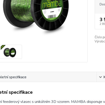
Dos
3 
2 8
Číslo p
Výrobc
etní specifikace
tní specifikace
í feederový vlasec s unikátním 3D vzorem. MAMBA disponuje vyni