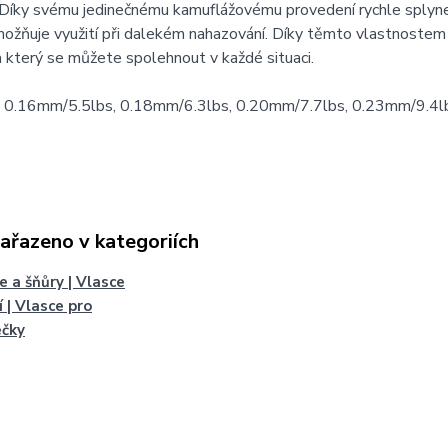
 Díky svému jedinečnému kamuflážovému provedení rychle splyne
možňuje využití při dalekém nahazování. Díky těmto vlastnoste
a který se můžete spolehnout v každé situaci.
0.16mm/5.5lbs, 0.18mm/6.3lbs, 0.20mm/7.7lbs, 0.23mm/9.4l
zařazeno v kategoriích
e a šňůry | Vlasce
í | Vlasce pro
ečky