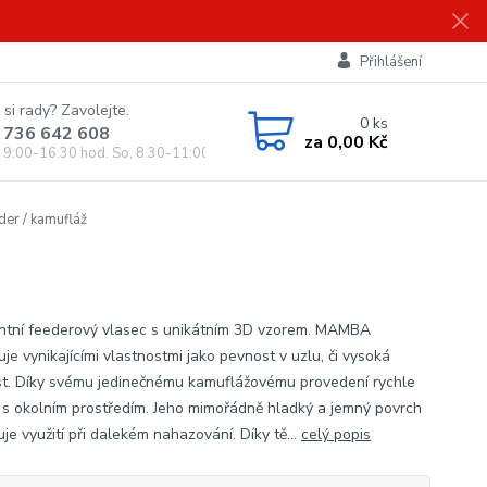
Přihlášení
 si rady? Zavolejte.
0
ks
 736 642 608
za
0,00 Kč
, 9:00-16.30 hod. So, 8.30-11:00 hod.)
r / kamufláž
ntní feederový vlasec s unikátním 3D vzorem. MAMBA
je vynikajícími vlastnostmi jako pevnost v uzlu, či vysoká
t. Díky svému jedinečnému kamuflážovému provedení rychle
 s okolním prostředím. Jeho mimořádně hladký a jemný povrch
je využití při dalekém nahazování. Díky tě...
celý popis