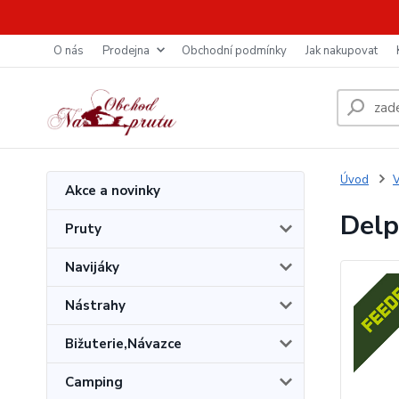
O nás
Prodejna
Obchodní podmínky
Jak nakupovat
Úvod
V
Akce a novinky
Delp
Pruty
Navijáky
Nástrahy
Bižuterie,Návazce
Camping