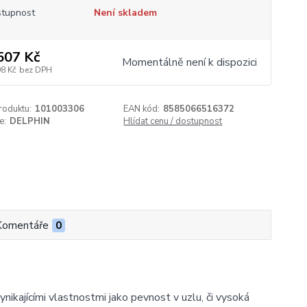
tupnost
Není skladem
507 Kč
Momentálně není k dispozici
98 Kč
bez DPH
roduktu:
101003306
EAN kód:
8585066516372
e:
DELPHIN
Hlídat cenu / dostupnost
Komentáře
0
kajícími vlastnostmi jako pevnost v uzlu, či vysoká