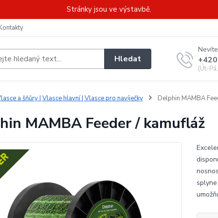
Stránky jsou ve výstavbě.
Kontakty
Nevíte
Hledat
+420
(Út-Pá
lasce a šňůry | Vlasce hlavní | Vlasce pro navíječky
Delphin MAMBA Feede
hin MAMBA Feeder / kamufláž
Excele
disponu
nosnos
splyne
umožňu