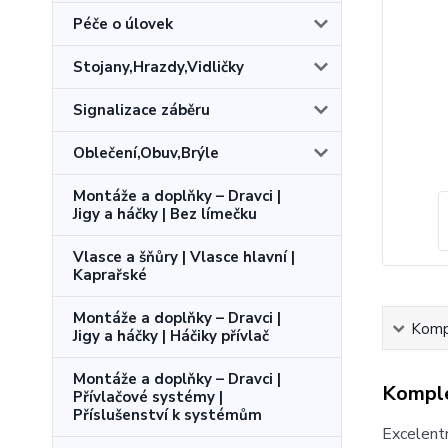
Péče o úlovek
Stojany,Hrazdy,Vidličky
Signalizace záběru
Oblečení,Obuv,Brýle
Montáže a doplňky – Dravci |
Jigy a háčky | Bez límečku
Vlasce a šňůry | Vlasce hlavní |
Kaprařské
Montáže a doplňky – Dravci |
Kompl
Jigy a háčky | Háčiky přívlač
Montáže a doplňky – Dravci |
Komple
Přívlačové systémy |
Příslušenství k systémům
Excelentn