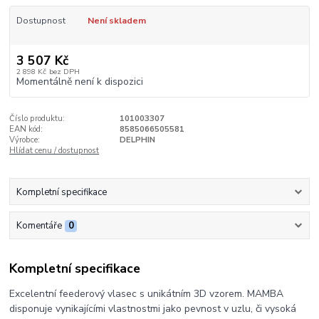
Dostupnost
Není skladem
3 507 Kč
2 898 Kč
bez DPH
Momentálně není k dispozici
Číslo produktu:
101003307
EAN kód:
8585066505581
Výrobce:
DELPHIN
Hlídat cenu / dostupnost
Kompletní specifikace
Komentáře
0
Kompletní specifikace
Excelentní feederový vlasec s unikátním 3D vzorem. MAMBA
disponuje vynikajícími vlastnostmi jako pevnost v uzlu, či vysoká