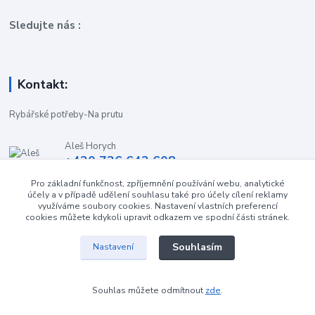
Sledujte nás :
Kontakt:
Rybářské potřeby-Na prutu
Aleš Horych
+420 736 642 608
(Út-Pá, 9:00-16.30 hod. So, 8.30-11:00 hod.)
Pro základní funkčnost, zpříjemnění používání webu, analytické
účely a v případě udělení souhlasu také pro účely cílení reklamy
obchod-naprutu@seznam.cz
využíváme soubory cookies. Nastavení vlastních preferencí
cookies můžete kdykoli upravit odkazem ve spodní části stránek.
Souhlasím
Nastavení
Souhlas můžete odmítnout
zde
.
Vytvořeno na
Eshop-rychle.cz