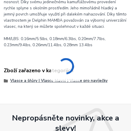
nosnost. Díky svému jedinečnému kamuflážovému provedení
rychle splyne s okolním prostředím. Jeho mimořádně hladký a
jemný povrch umožňuje využití při dalekém nahazování. Díky těmto
vlastnostem je Delphin MAMBA považován za výborný univerzální
vlasec, na který se můžete spolehnout v každé situaci.
MM/LBS: 0.16mm/5.5lbs, 0.18mm/6.3lbs, 0.20mm/7.7lbs,
0.23mm/9.4lbs, 0.26mm/11.4lbs, 0.28mm 13.4lbs
Zboží zařazeno v kategoriích
Vlasce a šňůry | Vlasce hlavní | Vlasce pro navíječky
Nepropásněte novinky, akce a
slevy!