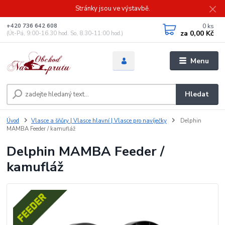
Stránky jsou ve výstavbě.
0
ks
+420 736 642 608
za
0,00 Kč
(Út-Pá, 9:00-16.30 hod. So, 8.30-11:00 hod.)
Menu
Hledat
Úvod
Vlasce a šňůry | Vlasce hlavní | Vlasce pro navíječky
Delphin
MAMBA Feeder / kamufláž
Delphin MAMBA Feeder /
kamufláž