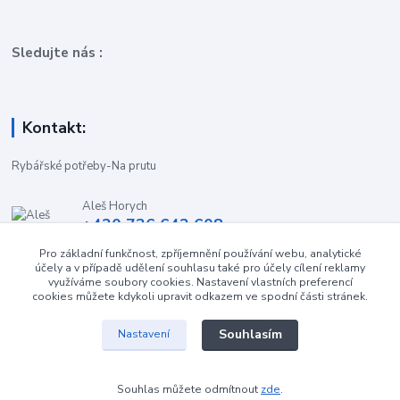
Sledujte nás :
Kontakt:
Rybářské potřeby-Na prutu
Aleš Horych
+420 736 642 608
(Út-Pá, 9:00-16.30 hod. So, 8.30-11:00 hod.)
Pro základní funkčnost, zpříjemnění používání webu, analytické
účely a v případě udělení souhlasu také pro účely cílení reklamy
obchod-naprutu@seznam.cz
využíváme soubory cookies. Nastavení vlastních preferencí
cookies můžete kdykoli upravit odkazem ve spodní části stránek.
Souhlasím
Nastavení
Souhlas můžete odmítnout
zde
.