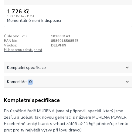
1 726 Kč
1 426 Kč
bez DPH
Momentálně není k dispozici
Číslo produktu:
101003143
EAN kód:
8586018508575
Výrobce:
DELPHIN
Hlídat cenu / dostupnost
Kompletní specifikace
Komentáře
0
Kompletní specifikace
Po úspěšné řadě MURENA jsme si připravili speciál, který jsme
zesílili a udělali tak novou generaci s názvem MURENA POWER.
Excelentně tenký blank s vrhací zátěží až 125g!! předurčuje tento
prut pro ty největší výzvy při lovu dravců.