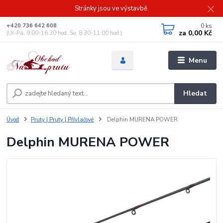
Stránky jsou ve výstavbě.
0
ks
+420 736 642 608
za
0,00 Kč
(Út-Pá, 9:00-16.30 hod. So, 8.30-11:00 hod.)
Menu
Hledat
Úvod
Pruty | Pruty | Přívlačové
Delphin MURENA POWER
Delphin MURENA POWER