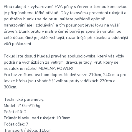
Plná rukojeť z vytvarované EVA pěny s červeno-černou koncovkou
je přizpůsobena těžké přívlači. Díky takovému provedení rukojeti a
použitého blanku se do prutu můžete pořádně opřít při
nahazování ale i zdolávání, a tím posunout level lovu na vyšší
úroveň. Blank prutu v matné černé barvě je zpevněn vinutím po
celé délce, čímž je ještě rychlejší, razantnější při záseku a odolnější
vůči poškození.
Pokud jste dosud hledali pravého spolubojovníka, který vás vždy
podrží na vycházkách za velkými dravci, je tady! Prut, který se
nezalekne ničeho! MURENA POWER!
Pro lov ze člunu bychom doporučili dvě verze 210cm, 240cm a pro
lov ze břehu jsou vhodnější volbou pruty v délkách 270cm a
300cm.
Technické parametry:
Model: 210cm/125g
Počet dílů: 2
Průměr blanku nad rukojetí: 10,9mm
Počet oček: 7
Transportní délka: 110cm