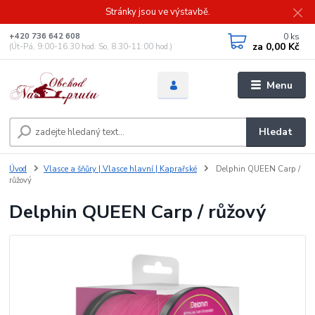
Stránky jsou ve výstavbě.
0
ks
+420 736 642 608
za
0,00 Kč
(Út-Pá, 9:00-16.30 hod. So, 8.30-11:00 hod.)
Menu
Hledat
Úvod
Vlasce a šňůry | Vlasce hlavní | Kaprařské
Delphin QUEEN Carp /
růžový
Delphin QUEEN Carp / růžový