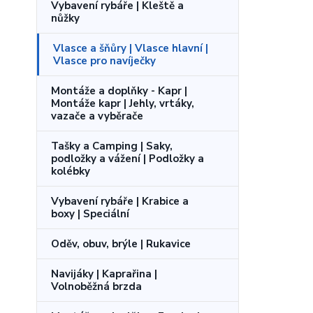
Vybavení rybáře | Kleště a
nůžky
Vlasce a šňůry | Vlasce hlavní |
Vlasce pro navíječky
Montáže a doplňky - Kapr |
Montáže kapr | Jehly, vrtáky,
vazače a vyběrače
Tašky a Camping | Saky,
podložky a vážení | Podložky a
kolébky
Vybavení rybáře | Krabice a
boxy | Speciální
Oděv, obuv, brýle | Rukavice
Navijáky | Kaprařina |
Volnoběžná brzda