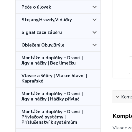
Péče o úlovek
Stojany,Hrazdy,Vidličky
Signalizace záběru
Oblečení,Obuv,Brýle
Montáže a doplňky – Dravci |
Jigy a háčky | Bez límečku
Vlasce a šňůry | Vlasce hlavní |
Kaprařské
Montáže a doplňky – Dravci |
Kompl
Jigy a háčky | Háčiky přívlač
Montáže a doplňky – Dravci |
Komple
Přívlačové systémy |
Příslušenství k systémům
Vlasec z