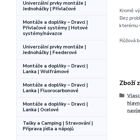
Univerzální prvky montáže |
Jednoháčky | Přívlačové
Kromě výr
Bez probl
Montáže a doplňky – Dravci |
kterému v
Přívlačové systémy | Hotové
systémy/návazce
Růžová ba
Univerzální prvky montáže |
Jednoháčky | Feederové
Montáže a doplňky – Dravci |
Lanka | Wolfrámové
Zboží 
Montáže a doplňky – Dravci |
Lanka | Fluorocarbonové
Vlasc
hlavn
Montáže a doplňky – Dravci |
Lanka | Ocelové
navíj
Tašky a Camping | Stravování |
Příprava jídla a nápojů