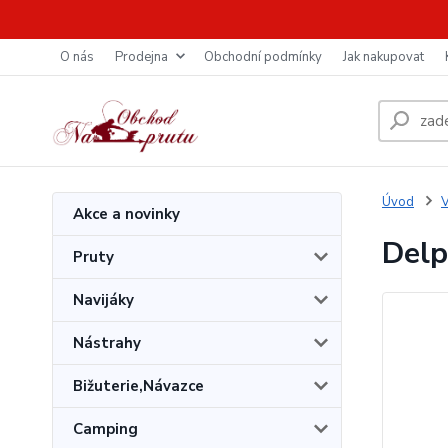
O nás
Prodejna
Obchodní podmínky
Jak nakupovat
Úvod
V
Akce a novinky
Delp
Pruty
Navijáky
Nástrahy
Bižuterie,Návazce
Camping