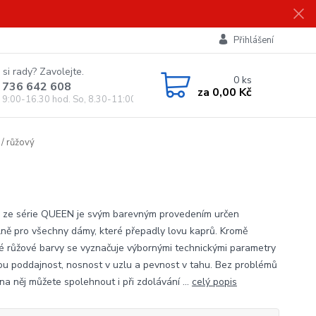
Přihlášení
 si rady? Zavolejte.
0
ks
 736 642 608
za
0,00 Kč
, 9:00-16.30 hod. So, 8.30-11:00 hod.)
/ růžový
 ze série QUEEN je svým barevným provedením určen
lně pro všechny dámy, které přepadly lovu kaprů. Kromě
é růžové barvy se vyznačuje výbornými technickými parametry
sou poddajnost, nosnost v uzlu a pevnost v tahu. Bez problémů
na něj můžete spolehnout i při zdolávání ...
celý popis