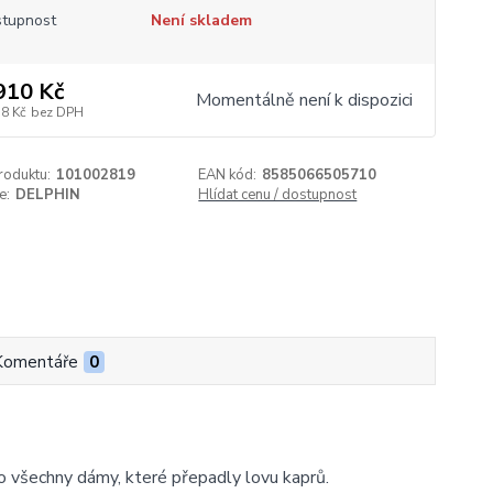
tupnost
Není skladem
910 Kč
Momentálně není k dispozici
58 Kč
bez DPH
roduktu:
101002819
EAN kód:
8585066505710
e:
DELPHIN
Hlídat cenu / dostupnost
Komentáře
0
 všechny dámy, které přepadly lovu kaprů.