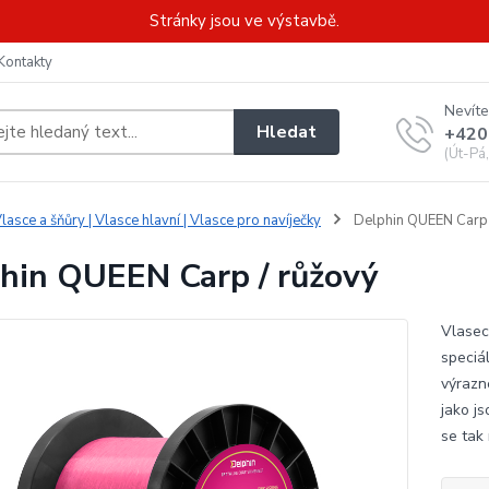
Stránky jsou ve výstavbě.
Kontakty
Nevíte
Hledat
+420
(Út-Pá
lasce a šňůry | Vlasce hlavní | Vlasce pro navíječky
Delphin QUEEN Carp 
hin QUEEN Carp / růžový
Vlasec
speciá
výrazn
jako j
se tak 