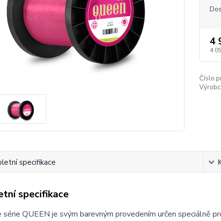
Dos
4 
4 0
Číslo p
Výrobc
etní specifikace
tní specifikace
e série QUEEN je svým barevným provedením určen speciálně pro