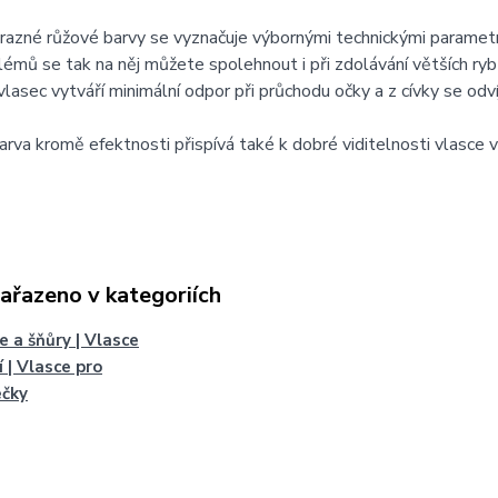
azné růžové barvy se vyznačuje výbornými technickými parametry
émů se tak na něj můžete spolehnout i při zdolávání větších ryb č
lasec vytváří minimální odpor při průchodu očky a z cívky se odví
rva kromě efektnosti přispívá také k dobré viditelnosti vlasce 
zařazeno v kategoriích
e a šňůry | Vlasce
í | Vlasce pro
ečky