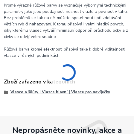
Kromě výrazné růžové barvy se vyznačuje výbornými technickými
parametry jako jsou poddajnost, nosnost v uzlu a pevnost v tahu.
Bez problémů se tak na něj můžete spolehnout i při zdolávání
větších ryb či nahazování. K tomu přispívá i velmi hladký povrch,
díky kterému vlasec vytváří minimální odpor při průchodu očky a z
cívky se odvíjí velmi snadno.
Růžová barva kromě efektnosti přispívá také k dobré viditelnosti
vlasce v různých podmínkách.
Zboží zařazeno v kategoriích
Vlasce a šňůry | Vlasce hlavní | Vlasce pro navíječky
Nepropásněte novinky, akce a