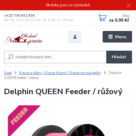
Stránky jsou ve výstavbě.
0
ks
+420 736 642 608
za
0,00 Kč
(Út-Pá, 9:00-16.30 hod. So, 8.30-11:00 hod.)
Menu
Hledat
Úvod
Vlasce a šňůry | Vlasce hlavní | Vlasce pro navíječky
Delphin
QUEEN Feeder / růžový
Delphin QUEEN Feeder / růžový