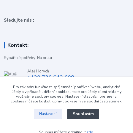
Sledujte nás :
Kontakt:
Rybářské potřeby-Na prutu
Aleš Horych
+420 736 642 608
(Út-Pá, 9:00-16.30 hod. So, 8.30-11:00 hod.)
Pro základní funkčnost, zpříjemnění používání webu, analytické
účely a v případě udělení souhlasu také pro účely cílení reklamy
obchod-naprutu@seznam.cz
využíváme soubory cookies. Nastavení vlastních preferencí
cookies můžete kdykoli upravit odkazem ve spodní části stránek.
Souhlasím
Nastavení
Souhlas můžete odmítnout
zde
.