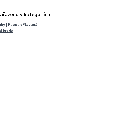
zařazeno v kategoriích
áky | Feeder/Plavaná |
í brzda