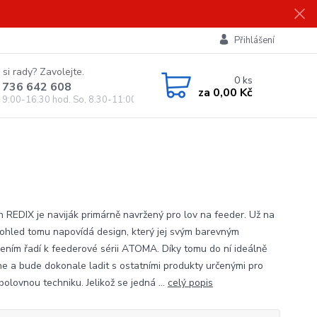
Přihlášení
 si rady? Zavolejte.
0
ks
 736 642 608
za
0,00 Kč
, 9:00-16.30 hod. So, 8.30-11:00 hod.)
n REDIX je naviják primárně navržený pro lov na feeder. Už na
pohled tomu napovídá design, který jej svým barevným
ením řadí k feederové sérii ATOMA. Díky tomu do ní ideálně
e a bude dokonale ladit s ostatními produkty určenými pro
bolovnou techniku. Jelikož se jedná ...
celý popis