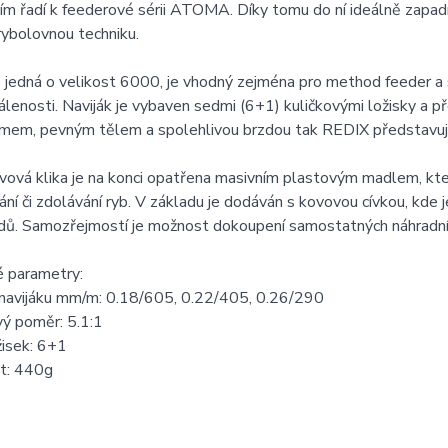
m řadí k feederové sérii ATOMA. Díky tomu do ní ideálně zapad
rybolovnou techniku.
e jedná o velikost 6000, je vhodný zejména pro method feeder a s
álenosti. Naviják je vybaven sedmi (6+1) kuličkovými ložisky a
mem, pevným tělem a spolehlivou brzdou tak REDIX představuj
vová klika je na konci opatřena masivním plastovým madlem, kt
ní či zdolávání ryb. V základu je dodáván s kovovou cívkou, kde 
dů. Samozřejmostí je možnost dokoupení samostatných náhradníc
é parametry:
 navijáku mm/m: 0.18/605, 0.22/405, 0.26/290
ý poměr: 5.1:1
žisek: 6+1
t: 440g