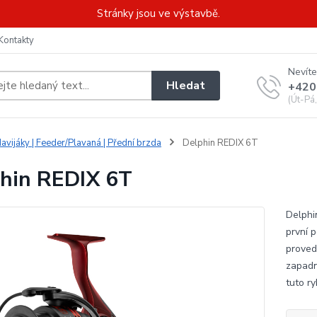
Stránky jsou ve výstavbě.
Kontakty
Nevíte
Hledat
+420
(Út-Pá
avijáky | Feeder/Plavaná | Přední brzda
Delphin REDIX 6T
hin REDIX 6T
Delphi
první 
proved
zapadn
tuto ry