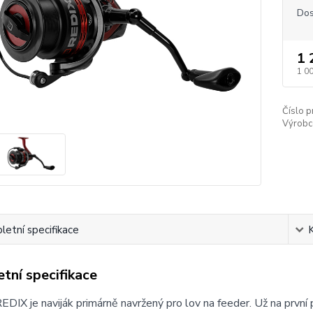
Dos
1 
1 0
Číslo p
Výrobc
etní specifikace
tní specifikace
EDIX je naviják primárně navržený pro lov na feeder. Už na prvn