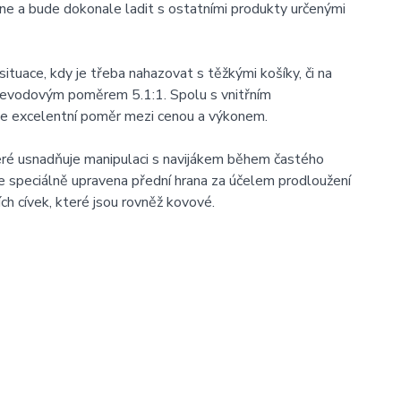
ne a bude dokonale ladit s ostatními produkty určenými
ituace, kdy je třeba nahazovat s těžkými košíky, či na
 převodovým poměrem 5.1:1. Spolu s vnitřním
e excelentní poměr mezi cenou a výkonem.
eré usnadňuje manipulaci s navijákem během častého
je speciálně upravena přední hrana za účelem prodloužení
h cívek, které jsou rovněž kovové.