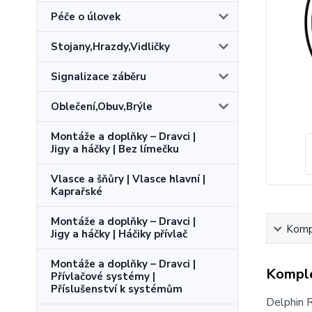
Péče o úlovek
Stojany,Hrazdy,Vidličky
Signalizace záběru
Oblečení,Obuv,Brýle
Montáže a doplňky – Dravci |
Jigy a háčky | Bez límečku
Vlasce a šňůry | Vlasce hlavní |
Kaprařské
Montáže a doplňky – Dravci |
Kompl
Jigy a háčky | Háčiky přívlač
Montáže a doplňky – Dravci |
Komple
Přívlačové systémy |
Příslušenství k systémům
Delphin R