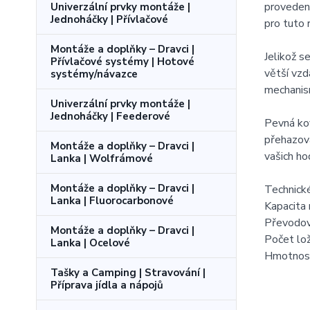
provedení
Univerzální prvky montáže |
Jednoháčky | Přívlačové
pro tuto 
Montáže a doplňky – Dravci |
Jelikož s
Přívlačové systémy | Hotové
větší vzd
systémy/návazce
mechanis
Univerzální prvky montáže |
Jednoháčky | Feederové
Pevná ko
přehazová
Montáže a doplňky – Dravci |
vašich ho
Lanka | Wolfrámové
Montáže a doplňky – Dravci |
Technick
Lanka | Fluorocarbonové
Kapacita
Převodov
Montáže a doplňky – Dravci |
Počet lo
Lanka | Ocelové
Hmotnos
Tašky a Camping | Stravování |
Příprava jídla a nápojů