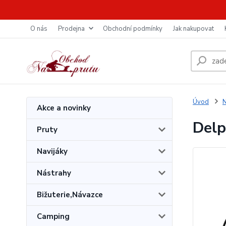
O nás
Prodejna
Obchodní podmínky
Jak nakupovat
Úvod
N
Akce a novinky
Delp
Pruty
Navijáky
Nástrahy
Bižuterie,Návazce
Camping