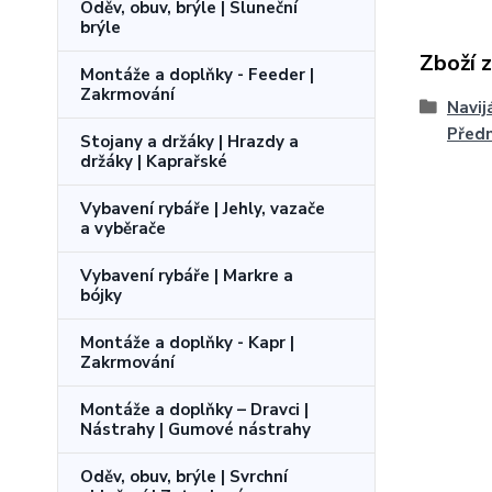
Oděv, obuv, brýle | Sluneční
brýle
Zboží 
Montáže a doplňky - Feeder |
Zakrmování
Navij
Předn
Stojany a držáky | Hrazdy a
držáky | Kaprařské
Vybavení rybáře | Jehly, vazače
a vyběrače
Vybavení rybáře | Markre a
bójky
Montáže a doplňky - Kapr |
Zakrmování
Montáže a doplňky – Dravci |
Nástrahy | Gumové nástrahy
Oděv, obuv, brýle | Svrchní