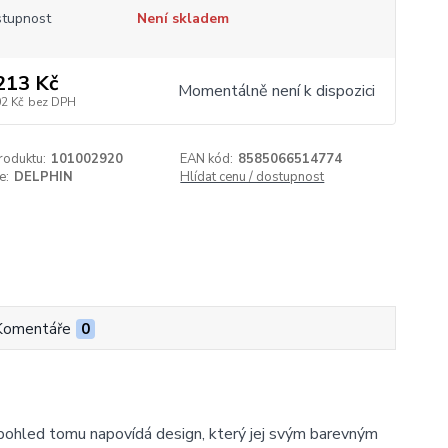
tupnost
Není skladem
213 Kč
Momentálně není k dispozici
02 Kč
bez DPH
roduktu:
101002920
EAN kód:
8585066514774
e:
DELPHIN
Hlídat cenu / dostupnost
Komentáře
0
í pohled tomu napovídá design, který jej svým barevným