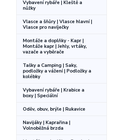
Vybavení rybáře | Kleště a
nůžky
Vlasce a šňůry | Vlasce hlavní |
Vlasce pro navíječky
Montáže a doplňky - Kapr |
Montáže kapr | Jehly, vrtáky,
vazače a vyběrače
Tašky a Camping | Saky,
podložky a vážení | Podložky a
kolébky
Vybavení rybáře | Krabice a
boxy | Speciální
Oděv, obuv, brýle | Rukavice
Navijáky | Kaprařina |
Volnoběžná brzda