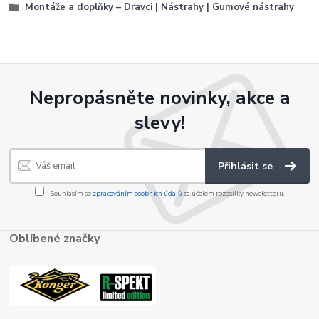
Montáže a doplňky – Dravci | Nástrahy | Gumové nástrahy
Nepropásněte novinky, akce a
slevy!
Přihlásit se
Souhlasím se
zpracováním osobních údajů
za účelem rozesílky newsletteru.
Oblíbené značky