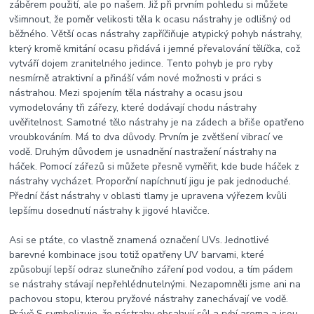
záběrem použití, ale po našem. Již při prvním pohledu si můžete
všimnout, že poměr velikosti těla k ocasu nástrahy je odlišný od
běžného. Větší ocas nástrahy zapříčiňuje atypický pohyb nástrahy,
který kromě kmitání ocasu přidává i jemné převalování tělíčka, což
vytváří dojem zranitelného jedince. Tento pohyb je pro ryby
nesmírně atraktivní a přináší vám nové možnosti v práci s
nástrahou. Mezi spojením těla nástrahy a ocasu jsou
vymodelovány tři zářezy, které dodávají chodu nástrahy
uvěřitelnost. Samotné tělo nástrahy je na zádech a břiše opatřeno
vroubkováním. Má to dva důvody. Prvním je zvětšení vibrací ve
vodě. Druhým důvodem je usnadnění nastražení nástrahy na
háček. Pomocí zářezů si můžete přesně vyměřit, kde bude háček z
nástrahy vycházet. Proporční napíchnutí jigu je pak jednoduché.
Přední část nástrahy v oblasti tlamy je upravena výřezem kvůli
lepšímu dosednutí nástrahy k jigové hlavičce.
Asi se ptáte, co vlastně znamená označení UVs. Jednotlivé
barevné kombinace jsou totiž opatřeny UV barvami, které
způsobují lepší odraz slunečního záření pod vodou, a tím pádem
se nástrahy stávají nepřehlédnutelnými. Nezapomněli jsme ani na
pachovou stopu, kterou pryžové nástrahy zanechávají ve vodě.
Právě S symbolizuje, že nástrahy obsahují sůl a rybí aroma a jsou