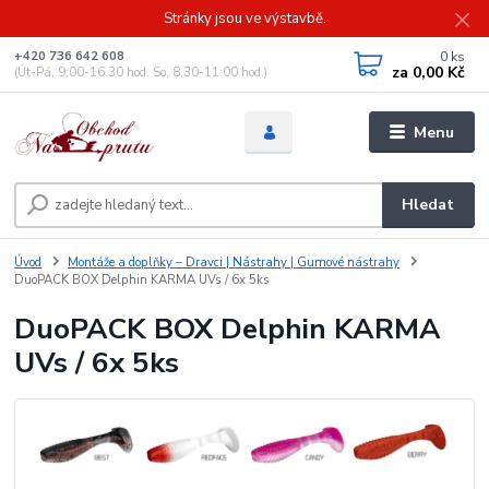
Stránky jsou ve výstavbě.
0
ks
+420 736 642 608
za
0,00 Kč
(Út-Pá, 9:00-16.30 hod. So, 8.30-11:00 hod.)
Menu
Hledat
Úvod
Montáže a doplňky – Dravci | Nástrahy | Gumové nástrahy
DuoPACK BOX Delphin KARMA UVs / 6x 5ks
DuoPACK BOX Delphin KARMA
UVs / 6x 5ks