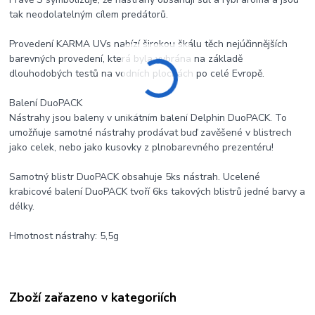
tak neodolatelným cílem predátorů.
Provedení KARMA UVs nabízí širokou škálu těch nejúčinnějších
barevných provedení, která byla vybrána na základě
dlouhodobých testů na vodních plochách po celé Evropě.
Balení DuoPACK
Nástrahy jsou baleny v unikátním balení Delphin DuoPACK. To
umožňuje samotné nástrahy prodávat buď zavěšené v blistrech
jako celek, nebo jako kusovky z plnobarevného prezentéru!
Samotný blistr DuoPACK obsahuje 5ks nástrah. Ucelené
krabicové balení DuoPACK tvoří 6ks takových blistrů jedné barvy a
délky.
Hmotnost nástrahy: 5,5g
Zboží zařazeno v kategoriích