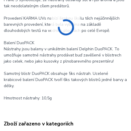
tak neodolatelným cílem predátorů.
Provedení KARMA UVs nabízí širokou škálu těch nejúčinnějších
barevných provedení, která byla vybrána na základě
dlouhodobých testů na vodních plochách po celé Evropě.
Balení DuoPACK
Nástrahy jsou baleny v unikátním balení Delphin DuoPACK. To
umožňuje samotné nástrahy prodávat buď zavěšené v blistrech
jako celek, nebo jako kusovky z plnobarevného prezentéru!
Samotný blistr DuoPACK obsahuje 5ks nástrah. Ucelené
krabicové balení DuoPACK tvoří 6ks takových blistrů jedné barvy a
délky.
Hmotnost nástrahy: 10,5g
Zboží zařazeno v kategoriích