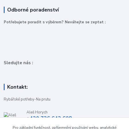
Odborné poradenství
P
otřebujete poradit s výběrem? Neváhejte se zeptat :
Sledujte nás :
Kontakt:
Rybářské potřeby-Na prutu
Aleš Horych
+420 736 642 608
(Út-Pá, 9:00-16.30 hod. So, 8.30-11:00 hod.)
Pro základní funkčnost, zpříjemnění používání webu, analytické