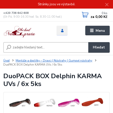
Stránky jsou ve výstavbě.
0
ks
+420 736 642 608
za
0,00 Kč
(Út-Pá, 9:00-16.30 hod. So, 8.30-11:00 hod.)
Menu
Hledat
Úvod
Montáže a doplňky – Dravci | Nástrahy | Gumové nástrahy
DuoPACK BOX Delphin KARMA UVs / 6x 5ks
DuoPACK BOX Delphin KARMA
UVs / 6x 5ks