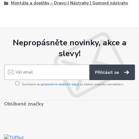
Montáže a doplňky – Dravci | Nástrahy | Gumové nástrahy
Nepropásněte novinky, akce a
slevy!
Přihlásit se
Souhlasím se
zpracováním osobních údajů
za účelem rozesílky newsletteru.
Oblíbené značky