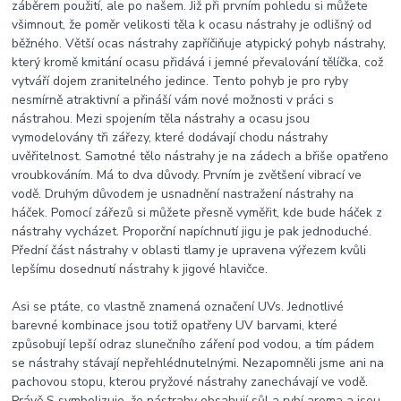
záběrem použití, ale po našem. Již při prvním pohledu si můžete
všimnout, že poměr velikosti těla k ocasu nástrahy je odlišný od
běžného. Větší ocas nástrahy zapříčiňuje atypický pohyb nástrahy,
který kromě kmitání ocasu přidává i jemné převalování tělíčka, což
vytváří dojem zranitelného jedince. Tento pohyb je pro ryby
nesmírně atraktivní a přináší vám nové možnosti v práci s
nástrahou. Mezi spojením těla nástrahy a ocasu jsou
vymodelovány tři zářezy, které dodávají chodu nástrahy
uvěřitelnost. Samotné tělo nástrahy je na zádech a břiše opatřeno
vroubkováním. Má to dva důvody. Prvním je zvětšení vibrací ve
vodě. Druhým důvodem je usnadnění nastražení nástrahy na
háček. Pomocí zářezů si můžete přesně vyměřit, kde bude háček z
nástrahy vycházet. Proporční napíchnutí jigu je pak jednoduché.
Přední část nástrahy v oblasti tlamy je upravena výřezem kvůli
lepšímu dosednutí nástrahy k jigové hlavičce.
Asi se ptáte, co vlastně znamená označení UVs. Jednotlivé
barevné kombinace jsou totiž opatřeny UV barvami, které
způsobují lepší odraz slunečního záření pod vodou, a tím pádem
se nástrahy stávají nepřehlédnutelnými. Nezapomněli jsme ani na
pachovou stopu, kterou pryžové nástrahy zanechávají ve vodě.
Právě S symbolizuje, že nástrahy obsahují sůl a rybí aroma a jsou