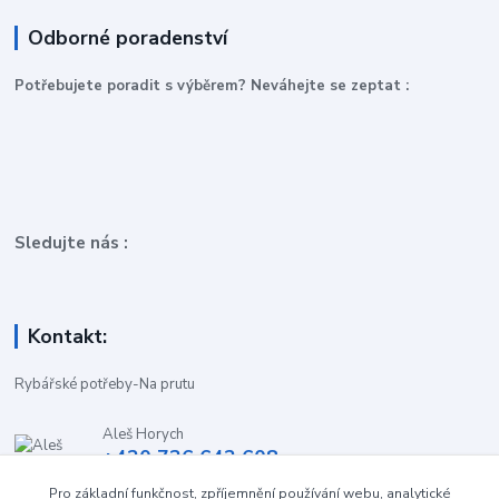
Odborné poradenství
P
otřebujete poradit s výběrem? Neváhejte se zeptat :
Sledujte nás :
Kontakt:
Rybářské potřeby-Na prutu
Aleš Horych
+420 736 642 608
(Út-Pá, 9:00-16.30 hod. So, 8.30-11:00 hod.)
Pro základní funkčnost, zpříjemnění používání webu, analytické