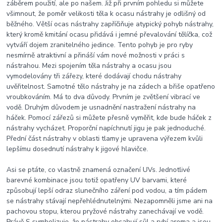
záběrem použití, ale po našem. Již při prvním pohledu si můžete
všimnout, že poměr velikosti těla k ocasu nástrahy je odlišný od
běžného. Větší ocas nástrahy zapříčiňuje atypický pohyb nástrahy,
který kromě kmitání ocasu přidává i jemné převalování tělíčka, což
vytváří dojem zranitelného jedince. Tento pohyb je pro ryby
nesmírně atraktivní a přináší vám nové možnosti v práci s
nástrahou. Mezi spojením těla nástrahy a ocasu jsou
vymodelovány tři zářezy, které dodávají chodu nástrahy
uvěřitelnost. Samotné tělo nástrahy je na zádech a břiše opatřeno
vroubkováním. Má to dva důvody. Prvním je zvětšení vibrací ve
vodě. Druhým důvodem je usnadnění nastražení nástrahy na
háček. Pomocí zářezů si můžete přesně vyměřit, kde bude háček z
nástrahy vycházet. Proporční napíchnutí jigu je pak jednoduché.
Přední část nástrahy v oblasti tlamy je upravena výřezem kvůli
lepšímu dosednutí nástrahy k jigové hlavičce.
Asi se ptáte, co vlastně znamená označení UVs. Jednotlivé
barevné kombinace jsou totiž opatřeny UV barvami, které
způsobují lepší odraz slunečního záření pod vodou, a tím pádem
se nástrahy stávají nepřehlédnutelnými. Nezapomněli jsme ani na
pachovou stopu, kterou pryžové nástrahy zanechávají ve vodě.
Právě S symbolizuje, že nástrahy obsahují sůl a rybí aroma a jsou