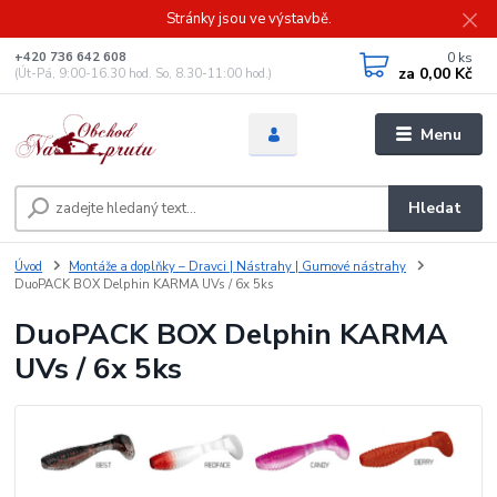
Stránky jsou ve výstavbě.
0
ks
+420 736 642 608
za
0,00 Kč
(Út-Pá, 9:00-16.30 hod. So, 8.30-11:00 hod.)
Menu
Hledat
Úvod
Montáže a doplňky – Dravci | Nástrahy | Gumové nástrahy
DuoPACK BOX Delphin KARMA UVs / 6x 5ks
DuoPACK BOX Delphin KARMA
UVs / 6x 5ks