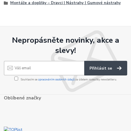
Montáže a doplňky – Dravci | Nástrahy | Gumové nástrahy
Nepropásněte novinky, akce a
slevy!
Přihlásit se
Souhlasím se
zpracováním osobních údajů
za účelem rozesílky newsletteru.
Oblíbené značky