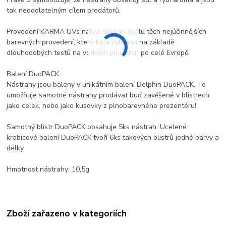
tak neodolatelným cílem predátorů.
Provedení KARMA UVs nabízí širokou škálu těch nejúčinnějších
barevných provedení, která byla vybrána na základě
dlouhodobých testů na vodních plochách po celé Evropě.
Balení DuoPACK
Nástrahy jsou baleny v unikátním balení Delphin DuoPACK. To
umožňuje samotné nástrahy prodávat buď zavěšené v blistrech
jako celek, nebo jako kusovky z plnobarevného prezentéru!
Samotný blistr DuoPACK obsahuje 5ks nástrah. Ucelené
krabicové balení DuoPACK tvoří 6ks takových blistrů jedné barvy a
délky.
Hmotnost nástrahy: 10,5g
Zboží zařazeno v kategoriích