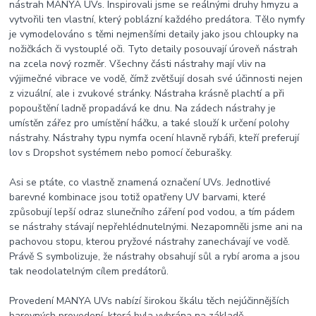
nástrah MANYA UVs. Inspirovali jsme se reálnými druhy hmyzu a
vytvořili ten vlastní, který poblázní každého predátora. Tělo nymfy
je vymodelováno s těmi nejmenšími detaily jako jsou chloupky na
nožičkách či vystouplé oči. Tyto detaily posouvají úroveň nástrah
na zcela nový rozměr. Všechny části nástrahy mají vliv na
výjimečné vibrace ve vodě, čímž zvětšují dosah své účinnosti nejen
z vizuální, ale i zvukové stránky. Nástraha krásně plachtí a při
popouštění ladně propadává ke dnu. Na zádech nástrahy je
umístěn zářez pro umístění háčku, a také slouží k určení polohy
nástrahy. Nástrahy typu nymfa ocení hlavně rybáři, kteří preferují
lov s Dropshot systémem nebo pomocí čeburašky.
Asi se ptáte, co vlastně znamená označení UVs. Jednotlivé
barevné kombinace jsou totiž opatřeny UV barvami, které
způsobují lepší odraz slunečního záření pod vodou, a tím pádem
se nástrahy stávají nepřehlédnutelnými. Nezapomněli jsme ani na
pachovou stopu, kterou pryžové nástrahy zanechávají ve vodě.
Právě S symbolizuje, že nástrahy obsahují sůl a rybí aroma a jsou
tak neodolatelným cílem predátorů.
Provedení MANYA UVs nabízí širokou škálu těch nejúčinnějších
barevných provedení, která byla vybrána na základě