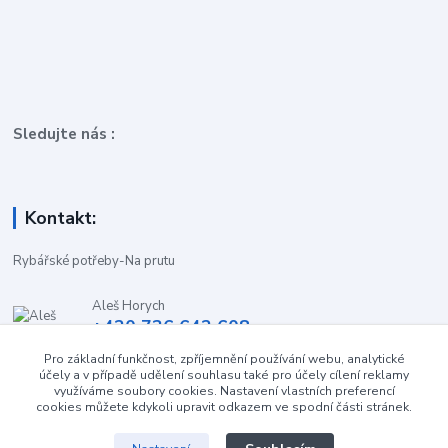
Sledujte nás :
Kontakt:
Rybářské potřeby-Na prutu
Aleš Horych
+420 736 642 608
(Út-Pá, 9:00-16.30 hod. So, 8.30-11:00 hod.)
Pro základní funkčnost, zpříjemnění používání webu, analytické
účely a v případě udělení souhlasu také pro účely cílení reklamy
obchod-naprutu@seznam.cz
využíváme soubory cookies. Nastavení vlastních preferencí
cookies můžete kdykoli upravit odkazem ve spodní části stránek.