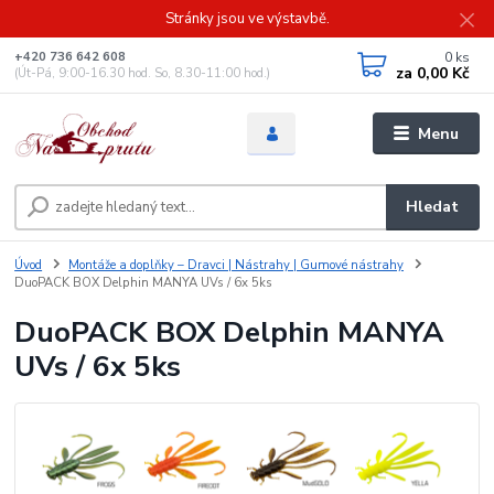
Stránky jsou ve výstavbě.
0
ks
+420 736 642 608
za
0,00 Kč
(Út-Pá, 9:00-16.30 hod. So, 8.30-11:00 hod.)
Menu
Hledat
Úvod
Montáže a doplňky – Dravci | Nástrahy | Gumové nástrahy
DuoPACK BOX Delphin MANYA UVs / 6x 5ks
DuoPACK BOX Delphin MANYA
UVs / 6x 5ks