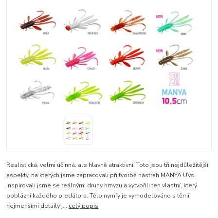
Realistická, velmi účinná, ale hlavně atraktivní. Toto jsou tři nejdůležitější
aspekty, na kterých jsme zapracovali při tvorbě nástrah MANYA UVs.
Inspirovali jsme se reálnými druhy hmyzu a vytvořili ten vlastní, který
poblázní každého predátora. Tělo nymfy je vymodelováno s těmi
nejmenšími detaily j...
celý popis