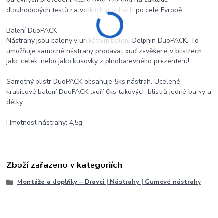
dlouhodobých testů na vodních plochách po celé Evropě.
Balení DuoPACK
Nástrahy jsou baleny v unikátním balení Delphin DuoPACK. To
umožňuje samotné nástrahy prodávat buď zavěšené v blistrech
jako celek, nebo jako kusovky z plnobarevného prezentéru!
Samotný blistr DuoPACK obsahuje 5ks nástrah. Ucelené
krabicové balení DuoPACK tvoří 6ks takových blistrů jedné barvy a
délky.
Hmotnost nástrahy: 4,5g
Zboží zařazeno v kategoriích
Montáže a doplňky – Dravci | Nástrahy | Gumové nástrahy