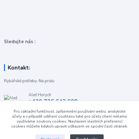
Sledujte nás :
Kontakt:
Rybářské potřeby-Na prutu
Aleš Horych
+420 736 642 608
(Út-Pá, 9:00-16.30 hod. So, 8.30-11:00 hod.)
Pro základní funkčnost, zpříjemnění používání webu, analytické
účely a v případě udělení souhlasu také pro účely cílení reklamy
obchod-naprutu@seznam.cz
využíváme soubory cookies. Nastavení vlastních preferencí
cookies můžete kdykoli upravit odkazem ve spodní části stránek.