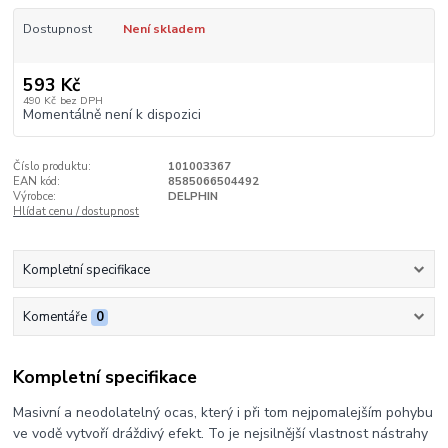
Dostupnost
Není skladem
593 Kč
490 Kč
bez DPH
Momentálně není k dispozici
Číslo produktu:
101003367
EAN kód:
8585066504492
Výrobce:
DELPHIN
Hlídat cenu / dostupnost
Kompletní specifikace
Komentáře
0
Kompletní specifikace
Masivní a neodolatelný ocas, který i při tom nejpomalejším pohybu
ve vodě vytvoří dráždivý efekt. To je nejsilnější vlastnost nástrahy