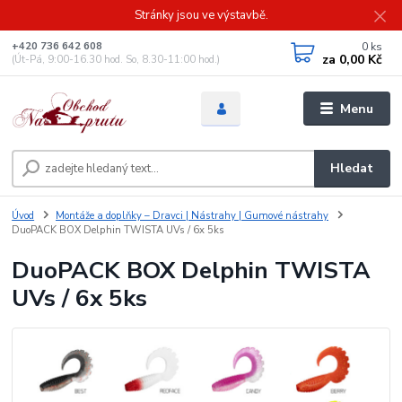
Stránky jsou ve výstavbě.
0
ks
+420 736 642 608
za
0,00 Kč
(Út-Pá, 9:00-16.30 hod. So, 8.30-11:00 hod.)
Menu
Hledat
Úvod
Montáže a doplňky – Dravci | Nástrahy | Gumové nástrahy
DuoPACK BOX Delphin TWISTA UVs / 6x 5ks
DuoPACK BOX Delphin TWISTA
UVs / 6x 5ks