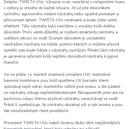
Delphin TWISTA UVs. Výrazný ocas, navržený v netypickém tvaru
s výřezy je vhodný do každé situace. Ať už jste milovníkem
rychlého, agresivního vedení nástrahy nebo opačně pomalým a
přirozeným tahem. TWISTA UVs nezklame a bude stále velmi
efektivní. Tělo nástrahy bylo navrženo s vroubky kvůli dvěma
důvodům. První, velmi důležitý, je zvýšení atraktivity nástrahy a
zvětšení vibrací ve vodě. Druhým důvodem je usnadnění
nastražení nástrahy na háček, pomocí kterých si můžete přesně
vyměřit, kde bude háček z nástrahy vycházet. Přední část nástrahy
je upravena výřezem kvůli lepšímu dosednutí nástrahy k jigové
hlavičce.
Asi se ptáte, co vlastně znamená označení UVs. Jednotlivé
barevné kombinace jsou totiž opatřeny UV barvami, které
způsobují lepší odraz slunečního záření pod vodou, a tím pádem
se nástrahy stávají nepřehlédnutelnými. Nezapomněli jsme ani na
pachovou stopu, kterou pryžové nástrahy zanechávají ve vodě.
Právě S symbolizuje, že nástrahy obsahují sůl a rybí aroma a jsou
tak neodolatelným cílem predátorů.
Provedení TWISTA UVs nabízí širokou škálu těch nejúčinnějších
barevných provedení, která byla vybrána na základě