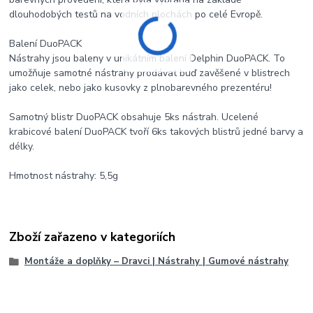
dlouhodobých testů na vodních plochách po celé Evropě.
Balení DuoPACK
Nástrahy jsou baleny v unikátním balení Delphin DuoPACK. To
umožňuje samotné nástrahy prodávat buď zavěšené v blistrech
jako celek, nebo jako kusovky z plnobarevného prezentéru!
Samotný blistr DuoPACK obsahuje 5ks nástrah. Ucelené
krabicové balení DuoPACK tvoří 6ks takových blistrů jedné barvy a
délky.
Hmotnost nástrahy: 5,5g
Zboží zařazeno v kategoriích
Montáže a doplňky – Dravci | Nástrahy | Gumové nástrahy