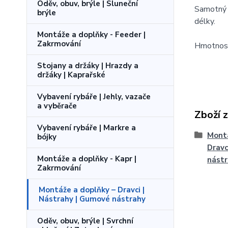
Oděv, obuv, brýle | Sluneční
Samotný 
brýle
délky.
Montáže a doplňky - Feeder |
Zakrmování
Hmotnost
Stojany a držáky | Hrazdy a
držáky | Kaprařské
Vybavení rybáře | Jehly, vazače
a vyběrače
Zboží 
Vybavení rybáře | Markre a
Montá
bójky
Dravc
Montáže a doplňky - Kapr |
nást
Zakrmování
Montáže a doplňky – Dravci |
Nástrahy | Gumové nástrahy
Oděv, obuv, brýle | Svrchní