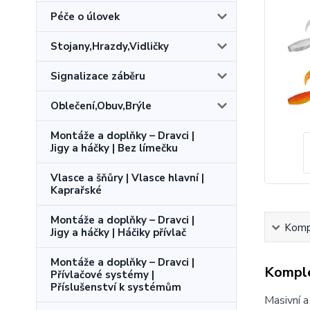
Péče o úlovek
Stojany,Hrazdy,Vidličky
Signalizace záběru
Oblečení,Obuv,Brýle
Montáže a doplňky – Dravci |
Jigy a háčky | Bez límečku
Vlasce a šňůry | Vlasce hlavní |
Kaprařské
Montáže a doplňky – Dravci |
Kompl
Jigy a háčky | Háčiky přívlač
Montáže a doplňky – Dravci |
Komple
Přívlačové systémy |
Příslušenství k systémům
Masivní a