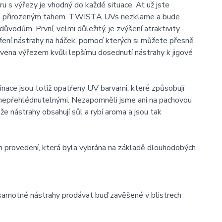
 s výřezy je vhodný do každé situace. Ať už jste
m a přirozeným tahem. TWISTA UVs nezklame a bude
ůvodům. První, velmi důležitý, je zvýšení atraktivity
žení nástrahy na háček, pomocí kterých si můžete přesně
avena výřezem kvůli lepšímu dosednutí nástrahy k jigové
nace jsou totiž opatřeny UV barvami, které způsobují
í nepřehlédnutelnými. Nezapomněli jsme ani na pachovou
e nástrahy obsahují sůl a rybí aroma a jsou tak
h provedení, která byla vybrána na základě dlouhodobých
samotné nástrahy prodávat buď zavěšené v blistrech