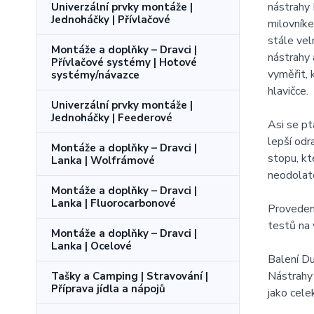
nástrahy 
Univerzální prvky montáže |
Jednoháčky | Přívlačové
milovník
stále vel
Montáže a doplňky – Dravci |
nástrahy 
Přívlačové systémy | Hotové
vyměřit, 
systémy/návazce
hlavičce.
Univerzální prvky montáže |
Jednoháčky | Feederové
Asi se pt
lepší odr
Montáže a doplňky – Dravci |
stopu, kt
Lanka | Wolfrámové
neodolat
Montáže a doplňky – Dravci |
Lanka | Fluorocarbonové
Provedení
testů na 
Montáže a doplňky – Dravci |
Lanka | Ocelové
Balení 
Nástrahy
Tašky a Camping | Stravování |
Příprava jídla a nápojů
jako cele