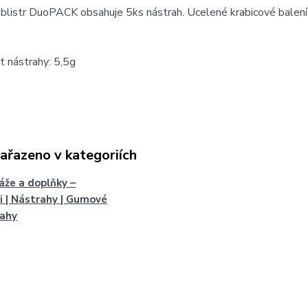
blistr DuoPACK obsahuje 5ks nástrah. Ucelené krabicové balení
 nástrahy: 5,5g
zařazeno v kategoriích
že a doplňky –
i | Nástrahy | Gumové
rahy