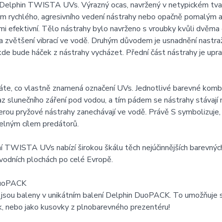
Delphin TWISTA UVs. Výrazný ocas, navržený v netypickém tvaru
em rychlého, agresivního vedení nástrahy nebo opačně pomalý
mi efektivní. Tělo nástrahy bylo navrženo s vroubky kvůli dvěma d
a zvětšení vibrací ve vodě. Druhým důvodem je usnadnění nastra
kde bude háček z nástrahy vycházet. Přední část nástrahy je upr
áte, co vlastně znamená označení UVs. Jednotlivé barevné kombi
az slunečního záření pod vodou, a tím pádem se nástrahy stávaj
erou pryžové nástrahy zanechávají ve vodě. Právě S symbolizuje, ž
elným cílem predátorů.
 TWISTA UVs nabízí širokou škálu těch nejúčinnějších barevnýc
vodních plochách po celé Evropě.
DuoPACK
 jsou baleny v unikátním balení Delphin DuoPACK. To umožňuje 
k, nebo jako kusovky z plnobarevného prezentéru!