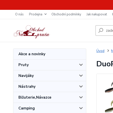
O nás
Prodejna
Obchodní podmínky
Jak nakupovat
Úvod
M
Akce a novinky
DuoP
Pruty
Navijáky
Nástrahy
Bižuterie,Návazce
Camping