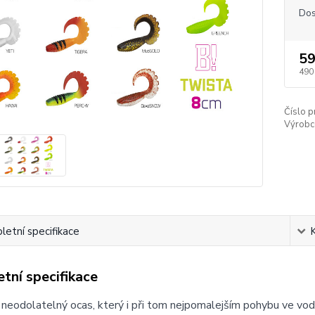
Dos
59
490
Číslo p
Výrobc
etní specifikace
tní specifikace
 neodolatelný ocas, který i při tom nejpomalejším pohybu ve vodě 