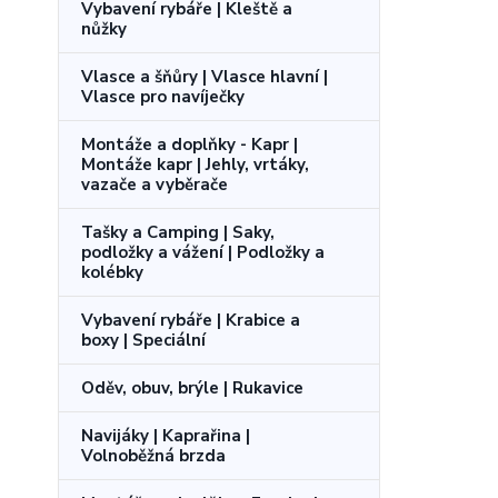
Vybavení rybáře | Kleště a
nůžky
Vlasce a šňůry | Vlasce hlavní |
Vlasce pro navíječky
Montáže a doplňky - Kapr |
Montáže kapr | Jehly, vrtáky,
vazače a vyběrače
Tašky a Camping | Saky,
podložky a vážení | Podložky a
kolébky
Vybavení rybáře | Krabice a
boxy | Speciální
Oděv, obuv, brýle | Rukavice
Navijáky | Kaprařina |
Volnoběžná brzda