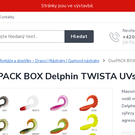
Stránky jsou ve výstavbě.
Kontakty
Nevíte
Hledat
+420
(Út-Pá
ontáže a doplňky – Dravci | Nástrahy | Gumové nástrahy
DuoPACK BOX D
ACK BOX Delphin TWISTA UVs 
Masivn
vodě vy
Delphi
výřezy
agresi