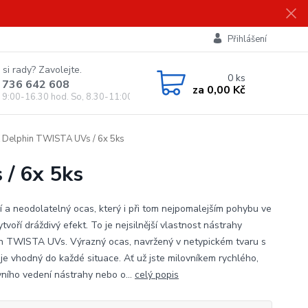
Přihlášení
 si rady? Zavolejte.
0
ks
 736 642 608
za
0,00 Kč
, 9:00-16.30 hod. So, 8.30-11:00 hod.)
elphin TWISTA UVs / 6x 5ks
/ 6x 5ks
í a neodolatelný ocas, který i při tom nejpomalejším pohybu ve
tvoří dráždivý efekt. To je nejsilnější vlastnost nástrahy
n TWISTA UVs. Výrazný ocas, navržený v netypickém tvaru s
 je vhodný do každé situace. Ať už jste milovníkem rychlého,
vního vedení nástrahy nebo o...
celý popis