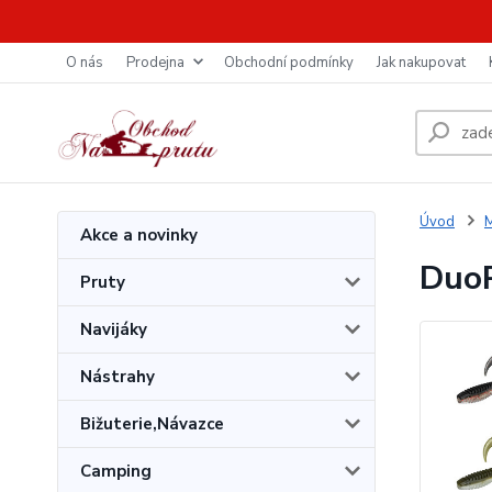
O nás
Prodejna
Obchodní podmínky
Jak nakupovat
Úvod
M
Akce a novinky
DuoP
Pruty
Navijáky
Nástrahy
Bižuterie,Návazce
Camping