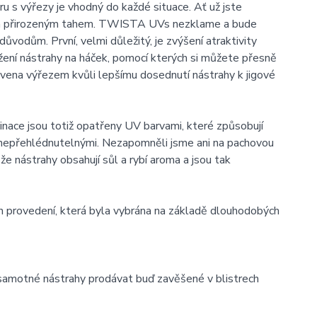
 s výřezy je vhodný do každé situace. Ať už jste
m a přirozeným tahem. TWISTA UVs nezklame a bude
ůvodům. První, velmi důležitý, je zvýšení atraktivity
žení nástrahy na háček, pomocí kterých si můžete přesně
avena výřezem kvůli lepšímu dosednutí nástrahy k jigové
nace jsou totiž opatřeny UV barvami, které způsobují
í nepřehlédnutelnými. Nezapomněli jsme ani na pachovou
e nástrahy obsahují sůl a rybí aroma a jsou tak
h provedení, která byla vybrána na základě dlouhodobých
samotné nástrahy prodávat buď zavěšené v blistrech