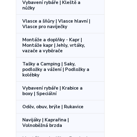
Vybavení rybáře | Kleště a
nůžky
Vlasce a šňůry | Vlasce hlavní |
Vlasce pro navíječky
Montáže a doplňky - Kapr |
Montáže kapr | Jehly, vrtáky,
vazače a vyběrače
Tašky a Camping | Saky,
podložky a vážení | Podložky a
kolébky
Vybavení rybáře | Krabice a
boxy | Speciální
Oděv, obuv, brýle | Rukavice
Navijáky | Kaprařina |
Volnoběžná brzda