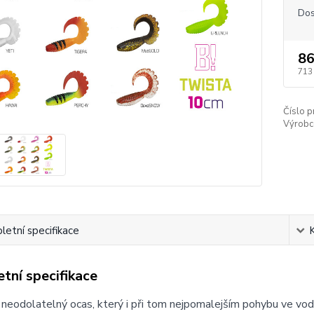
Dos
86
713
Číslo p
Výrobc
etní specifikace
tní specifikace
 neodolatelný ocas, který i při tom nejpomalejším pohybu ve vodě 