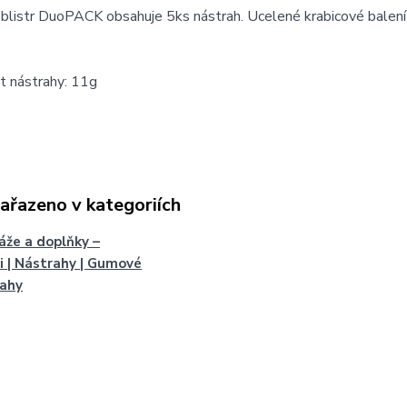
blistr DuoPACK obsahuje 5ks nástrah. Ucelené krabicové balení
 nástrahy: 11g
zařazeno v kategoriích
že a doplňky –
i | Nástrahy | Gumové
rahy