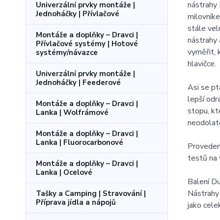
nástrahy 
Univerzální prvky montáže |
Jednoháčky | Přívlačové
milovník
stále vel
Montáže a doplňky – Dravci |
nástrahy 
Přívlačové systémy | Hotové
vyměřit, 
systémy/návazce
hlavičce.
Univerzální prvky montáže |
Jednoháčky | Feederové
Asi se pt
lepší odr
Montáže a doplňky – Dravci |
stopu, kt
Lanka | Wolfrámové
neodolat
Montáže a doplňky – Dravci |
Lanka | Fluorocarbonové
Provedení
testů na 
Montáže a doplňky – Dravci |
Lanka | Ocelové
Balení 
Nástrahy
Tašky a Camping | Stravování |
Příprava jídla a nápojů
jako cele