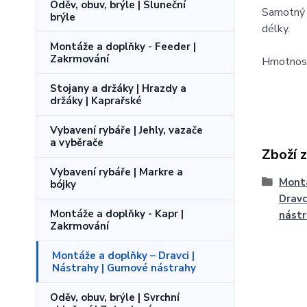
Oděv, obuv, brýle | Sluneční
Samotný 
brýle
délky.
Montáže a doplňky - Feeder |
Zakrmování
Hmotnost
Stojany a držáky | Hrazdy a
držáky | Kaprařské
Vybavení rybáře | Jehly, vazače
a vyběrače
Zboží 
Vybavení rybáře | Markre a
Montá
bójky
Dravc
Montáže a doplňky - Kapr |
nást
Zakrmování
Montáže a doplňky – Dravci |
Nástrahy | Gumové nástrahy
Oděv, obuv, brýle | Svrchní