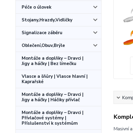
Péče o úlovek
Stojany,Hrazdy,Vidličky
Signalizace záběru
Oblečení,Obuv,Brýle
Montáže a doplňky – Dravci |
Jigy a háčky | Bez límečku
Vlasce a šňůry | Vlasce hlavní |
Kaprařské
Montáže a doplňky – Dravci |
Kompl
Jigy a háčky | Háčiky přívlač
Montáže a doplňky – Dravci |
Komple
Přívlačové systémy |
Příslušenství k systémům
Masivní a