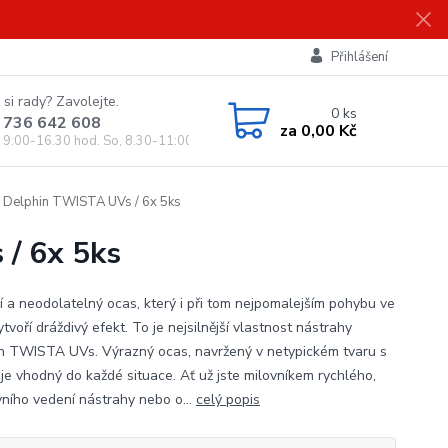
Přihlášení
 si rady? Zavolejte.
0
ks
 736 642 608
za
0,00 Kč
, 9:00-16.30 hod. So, 8.30-11:00 hod.)
elphin TWISTA UVs / 6x 5ks
/ 6x 5ks
í a neodolatelný ocas, který i při tom nejpomalejším pohybu ve
tvoří dráždivý efekt. To je nejsilnější vlastnost nástrahy
n TWISTA UVs. Výrazný ocas, navržený v netypickém tvaru s
 je vhodný do každé situace. Ať už jste milovníkem rychlého,
vního vedení nástrahy nebo o...
celý popis