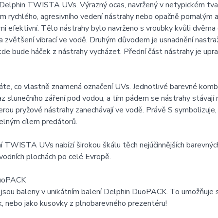
Delphin TWISTA UVs. Výrazný ocas, navržený v netypickém tvaru
em rychlého, agresivního vedení nástrahy nebo opačně pomalý
mi efektivní. Tělo nástrahy bylo navrženo s vroubky kvůli dvěma d
a zvětšení vibrací ve vodě. Druhým důvodem je usnadnění nastra
kde bude háček z nástrahy vycházet. Přední část nástrahy je upr
áte, co vlastně znamená označení UVs. Jednotlivé barevné kombi
az slunečního záření pod vodou, a tím pádem se nástrahy stávaj
erou pryžové nástrahy zanechávají ve vodě. Právě S symbolizuje, ž
elným cílem predátorů.
 TWISTA UVs nabízí širokou škálu těch nejúčinnějších barevnýc
vodních plochách po celé Evropě.
DuoPACK
 jsou baleny v unikátním balení Delphin DuoPACK. To umožňuje 
k, nebo jako kusovky z plnobarevného prezentéru!