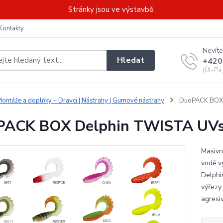
Stránky jsou ve výstavbě.
Kontakty
Nevíte
Hledat
+420
(Út-Pá
ontáže a doplňky – Dravci | Nástrahy | Gumové nástrahy
DuoPACK BOX D
ACK BOX Delphin TWISTA UVs 
Masivn
vodě vy
Delphi
výřezy
agresi