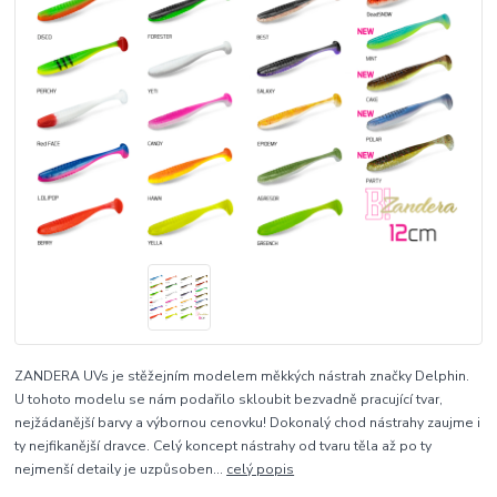
ZANDERA UVs je stěžejním modelem měkkých nástrah značky Delphin.
U tohoto modelu se nám podařilo skloubit bezvadně pracující tvar,
nejžádanější barvy a výbornou cenovku! Dokonalý chod nástrahy zaujme i
ty nejfikanější dravce. Celý koncept nástrahy od tvaru těla až po ty
nejmenší detaily je uzpůsoben...
celý popis