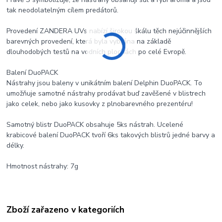
tak neodolatelným cílem predátorů.
Provedení ZANDERA UVs nabízí širokou škálu těch nejúčinnějších
barevných provedení, která byla vybrána na základě
dlouhodobých testů na vodních plochách po celé Evropě.
Balení DuoPACK
Nástrahy jsou baleny v unikátním balení Delphin DuoPACK. To
umožňuje samotné nástrahy prodávat buď zavěšené v blistrech
jako celek, nebo jako kusovky z plnobarevného prezentéru!
Samotný blistr DuoPACK obsahuje 5ks nástrah. Ucelené
krabicové balení DuoPACK tvoří 6ks takových blistrů jedné barvy a
délky.
Hmotnost nástrahy: 7g
Zboží zařazeno v kategoriích