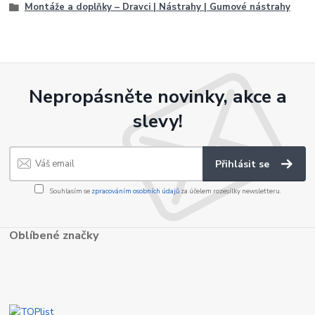
Montáže a doplňky – Dravci | Nástrahy | Gumové nástrahy
Nepropásněte novinky, akce a
slevy!
Přihlásit se
Souhlasím se
zpracováním osobních údajů
za účelem rozesílky newsletteru.
Oblíbené značky