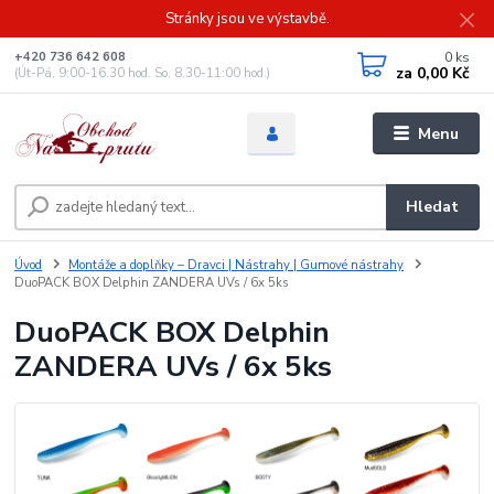
Stránky jsou ve výstavbě.
0
ks
+420 736 642 608
za
0,00 Kč
(Út-Pá, 9:00-16.30 hod. So, 8.30-11:00 hod.)
Menu
Hledat
Úvod
Montáže a doplňky – Dravci | Nástrahy | Gumové nástrahy
DuoPACK BOX Delphin ZANDERA UVs / 6x 5ks
DuoPACK BOX Delphin
ZANDERA UVs / 6x 5ks