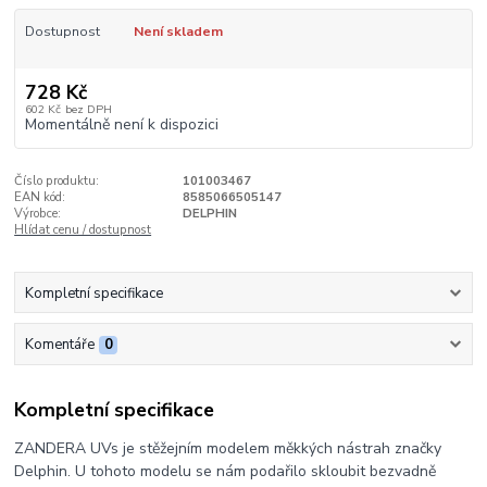
Dostupnost
Není skladem
728 Kč
602 Kč
bez DPH
Momentálně není k dispozici
Číslo produktu:
101003467
EAN kód:
8585066505147
Výrobce:
DELPHIN
Hlídat cenu / dostupnost
Kompletní specifikace
Komentáře
0
Kompletní specifikace
ZANDERA UVs je stěžejním modelem měkkých nástrah značky
Delphin. U tohoto modelu se nám podařilo skloubit bezvadně