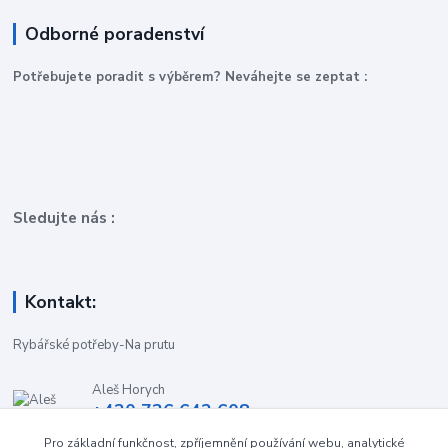
Odborné poradenství
P
otřebujete poradit s výběrem? Neváhejte se zeptat :
Sledujte nás :
Kontakt:
Rybářské potřeby-Na prutu
Aleš Horych
+420 736 642 608
(Út-Pá, 9:00-16.30 hod. So, 8.30-11:00 hod.)
Pro základní funkčnost, zpříjemnění používání webu, analytické