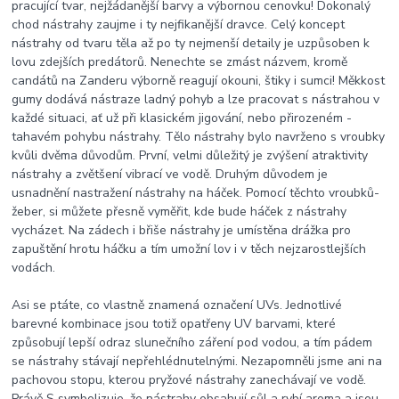
pracující tvar, nejžádanější barvy a výbornou cenovku! Dokonalý
chod nástrahy zaujme i ty nejfikanější dravce. Celý koncept
nástrahy od tvaru těla až po ty nejmenší detaily je uzpůsoben k
lovu zdejších predátorů. Nenechte se zmást názvem, kromě
candátů na Zanderu výborně reagují okouni, štiky i sumci! Měkkost
gumy dodává nástraze ladný pohyb a lze pracovat s nástrahou v
každé situaci, ať už při klasickém jigování, nebo přirozeném -
tahavém pohybu nástrahy. Tělo nástrahy bylo navrženo s vroubky
kvůli dvěma důvodům. První, velmi důležitý je zvýšení atraktivity
nástrahy a zvětšení vibrací ve vodě. Druhým důvodem je
usnadnění nastražení nástrahy na háček. Pomocí těchto vroubků-
žeber, si můžete přesně vyměřit, kde bude háček z nástrahy
vycházet. Na zádech i břiše nástrahy je umístěna drážka pro
zapuštění hrotu háčku a tím umožní lov i v těch nejzarostlejších
vodách.
Asi se ptáte, co vlastně znamená označení UVs. Jednotlivé
barevné kombinace jsou totiž opatřeny UV barvami, které
způsobují lepší odraz slunečního záření pod vodou, a tím pádem
se nástrahy stávají nepřehlédnutelnými. Nezapomněli jsme ani na
pachovou stopu, kterou pryžové nástrahy zanechávají ve vodě.
Právě S symbolizuje, že nástrahy obsahují sůl a rybí aroma a jsou