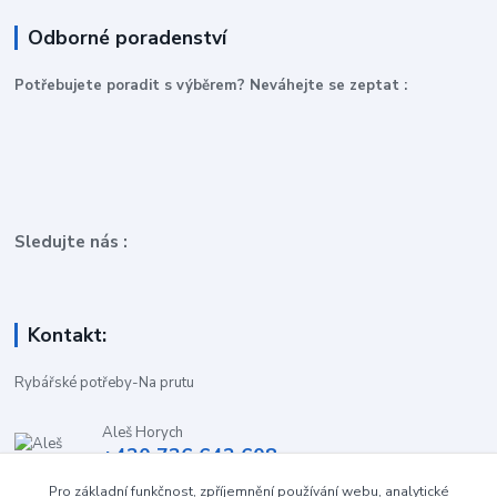
Odborné poradenství
P
otřebujete poradit s výběrem? Neváhejte se zeptat :
Sledujte nás :
Kontakt:
Rybářské potřeby-Na prutu
Aleš Horych
+420 736 642 608
(Út-Pá, 9:00-16.30 hod. So, 8.30-11:00 hod.)
Pro základní funkčnost, zpříjemnění používání webu, analytické