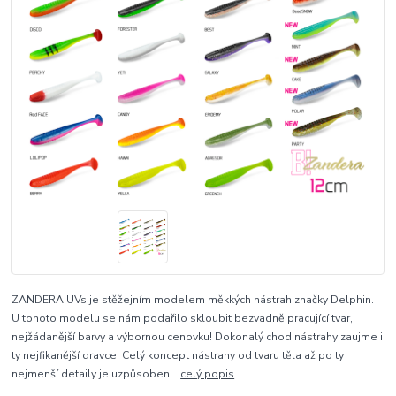
ZANDERA UVs je stěžejním modelem měkkých nástrah značky Delphin.
U tohoto modelu se nám podařilo skloubit bezvadně pracující tvar,
nejžádanější barvy a výbornou cenovku! Dokonalý chod nástrahy zaujme i
ty nejfikanější dravce. Celý koncept nástrahy od tvaru těla až po ty
nejmenší detaily je uzpůsoben...
celý popis