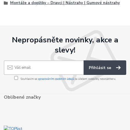
Montáže a doplňky – Dravci | Nástrahy | Gumové nástrahy
Nepropásněte novinky, akce a
slevy!
Přihlásit se
Souhlasím se
zpracováním osobních údajů
za účelem rozesílky newsletteru.
Oblíbené značky