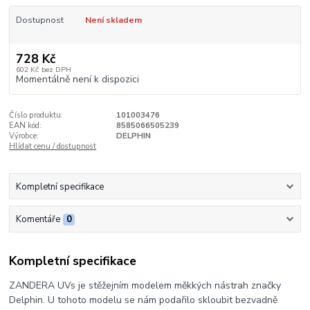
Dostupnost
Není skladem
728 Kč
602 Kč
bez DPH
Momentálně není k dispozici
Číslo produktu:
101003476
EAN kód:
8585066505239
Výrobce:
DELPHIN
Hlídat cenu / dostupnost
Kompletní specifikace
Komentáře
0
Kompletní specifikace
ZANDERA UVs je stěžejním modelem měkkých nástrah značky
Delphin. U tohoto modelu se nám podařilo skloubit bezvadně