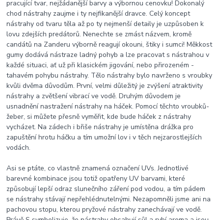
pracující tvar, nejžádanější barvy a výbornou cenovku! Dokonalý
chod nástrahy zaujme i ty nejfikanější dravce. Celý koncept
nástrahy od tvaru těla až po ty nejmenší detaily je uzpůsoben k
lovu zdejších predátorů. Nenechte se zmást názvem, kromě
candátů na Zanderu výborně reagují okouni, štiky i sumci! Měkkost
gumy dodává nástraze ladný pohyb a lze pracovat s nástrahou v
každé situaci, ať už při klasickém jigování, nebo přirozeném -
tahavém pohybu nástrahy. Tělo nástrahy bylo navrženo s vroubky
kvůli dvěma důvodům. První, velmi důležitý je zvýšení atraktivity
nástrahy a zvětšení vibrací ve vodě. Druhým důvodem je
usnadnění nastražení nástrahy na háček. Pomocí těchto vroubků-
žeber, si můžete přesně vyměřit, kde bude háček z nástrahy
vycházet. Na zádech i břiše nástrahy je umístěna drážka pro
zapuštění hrotu háčku a tím umožní lov i v těch nejzarostlejších
vodách.
Asi se ptáte, co vlastně znamená označení UVs. Jednotlivé
barevné kombinace jsou totiž opatřeny UV barvami, které
způsobují lepší odraz slunečního záření pod vodou, a tím pádem
se nástrahy stávají nepřehlédnutelnými. Nezapomněli jsme ani na
pachovou stopu, kterou pryžové nástrahy zanechávají ve vodě.
Právě S symbolizuje, že nástrahy obsahují sůl a rybí aroma a jsou