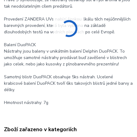
tak neodolatelným cílem predátorů.
Provedení ZANDERA UVs nabízí širokou škálu těch nejúčinnějších
barevných provedení, která byla vybrána na základě
dlouhodobých testů na vodních plochách po celé Evropě.
Balení DuoPACK
Nástrahy jsou baleny v unikátním balení Delphin DuoPACK. To
umožňuje samotné nástrahy prodávat buď zavěšené v blistrech
jako celek, nebo jako kusovky z plnobarevného prezentéru!
Samotný blistr DuoPACK obsahuje 5ks nástrah. Ucelené
krabicové balení DuoPACK tvoří 6ks takových blistrů jedné barvy a
délky.
Hmotnost nástrahy: 7g
Zboží zařazeno v kategoriích