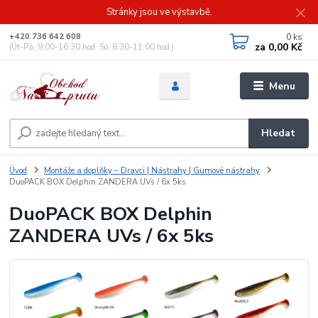
Stránky jsou ve výstavbě.
0
ks
+420 736 642 608
za
0,00 Kč
(Út-Pá, 9:00-16.30 hod. So, 8.30-11:00 hod.)
Menu
Hledat
Úvod
Montáže a doplňky – Dravci | Nástrahy | Gumové nástrahy
DuoPACK BOX Delphin ZANDERA UVs / 6x 5ks
DuoPACK BOX Delphin
ZANDERA UVs / 6x 5ks