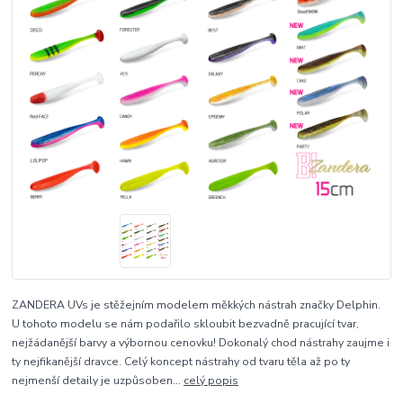
ZANDERA UVs je stěžejním modelem měkkých nástrah značky Delphin.
U tohoto modelu se nám podařilo skloubit bezvadně pracující tvar,
nejžádanější barvy a výbornou cenovku! Dokonalý chod nástrahy zaujme i
ty nejfikanější dravce. Celý koncept nástrahy od tvaru těla až po ty
nejmenší detaily je uzpůsoben...
celý popis