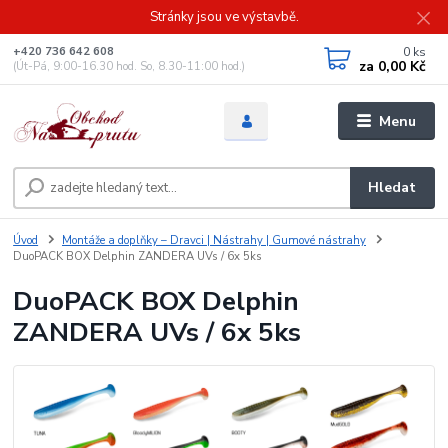
Stránky jsou ve výstavbě.
0
ks
+420 736 642 608
za
0,00 Kč
(Út-Pá, 9:00-16.30 hod. So, 8.30-11:00 hod.)
Menu
Hledat
Úvod
Montáže a doplňky – Dravci | Nástrahy | Gumové nástrahy
DuoPACK BOX Delphin ZANDERA UVs / 6x 5ks
DuoPACK BOX Delphin
ZANDERA UVs / 6x 5ks