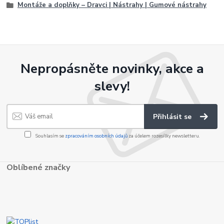
Montáže a doplňky – Dravci | Nástrahy | Gumové nástrahy
Nepropásněte novinky, akce a
slevy!
Přihlásit se
Souhlasím se
zpracováním osobních údajů
za účelem rozesílky newsletteru.
Oblíbené značky