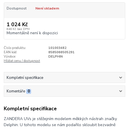
Dostupnost
Není skladem
1 024 Kč
846 Kč
bez DPH
Momentálně není k dispozici
Číslo produktu:
101003482
EAN kód:
8585066505291
Výrobce:
DELPHIN
Hlídat cenu / dostupnost
Kompletní specifikace
Komentáře
0
Kompletní specifikace
ZANDERA UVs je stěžejním modelem měkkých nástrah značky
Delphin. U tohoto modelu se nám podařilo skloubit bezvadně