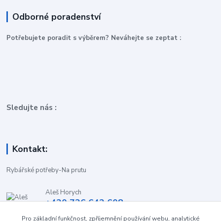
Odborné poradenství
P
otřebujete poradit s výběrem? Neváhejte se zeptat :
Sledujte nás :
Kontakt:
Rybářské potřeby-Na prutu
Aleš Horych
+420 736 642 608
(Út-Pá, 9:00-16.30 hod. So, 8.30-11:00 hod.)
Pro základní funkčnost, zpříjemnění používání webu, analytické