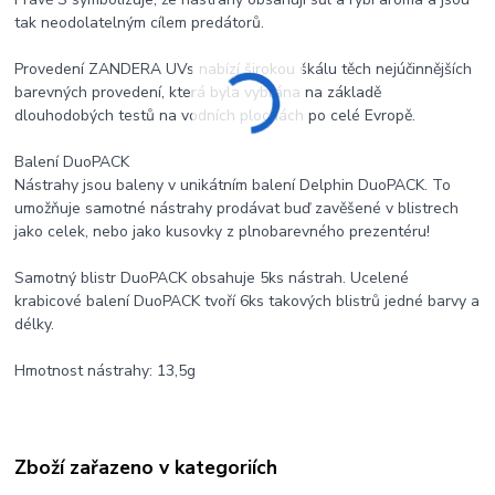
tak neodolatelným cílem predátorů.
Provedení ZANDERA UVs nabízí širokou škálu těch nejúčinnějších
barevných provedení, která byla vybrána na základě
dlouhodobých testů na vodních plochách po celé Evropě.
Balení DuoPACK
Nástrahy jsou baleny v unikátním balení Delphin DuoPACK. To
umožňuje samotné nástrahy prodávat buď zavěšené v blistrech
jako celek, nebo jako kusovky z plnobarevného prezentéru!
Samotný blistr DuoPACK obsahuje 5ks nástrah. Ucelené
krabicové balení DuoPACK tvoří 6ks takových blistrů jedné barvy a
délky.
Hmotnost nástrahy: 13,5g
Zboží zařazeno v kategoriích