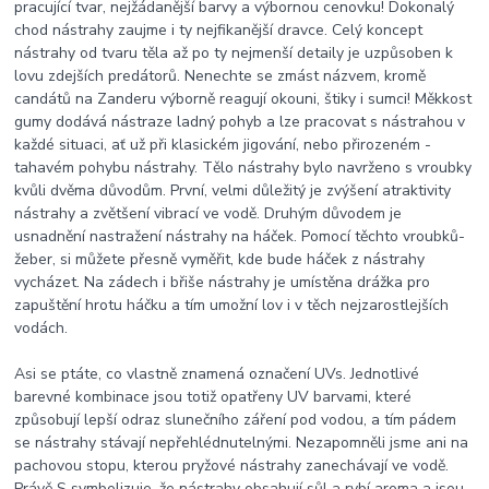
pracující tvar, nejžádanější barvy a výbornou cenovku! Dokonalý
chod nástrahy zaujme i ty nejfikanější dravce. Celý koncept
nástrahy od tvaru těla až po ty nejmenší detaily je uzpůsoben k
lovu zdejších predátorů. Nenechte se zmást názvem, kromě
candátů na Zanderu výborně reagují okouni, štiky i sumci! Měkkost
gumy dodává nástraze ladný pohyb a lze pracovat s nástrahou v
každé situaci, ať už při klasickém jigování, nebo přirozeném -
tahavém pohybu nástrahy. Tělo nástrahy bylo navrženo s vroubky
kvůli dvěma důvodům. První, velmi důležitý je zvýšení atraktivity
nástrahy a zvětšení vibrací ve vodě. Druhým důvodem je
usnadnění nastražení nástrahy na háček. Pomocí těchto vroubků-
žeber, si můžete přesně vyměřit, kde bude háček z nástrahy
vycházet. Na zádech i břiše nástrahy je umístěna drážka pro
zapuštění hrotu háčku a tím umožní lov i v těch nejzarostlejších
vodách.
Asi se ptáte, co vlastně znamená označení UVs. Jednotlivé
barevné kombinace jsou totiž opatřeny UV barvami, které
způsobují lepší odraz slunečního záření pod vodou, a tím pádem
se nástrahy stávají nepřehlédnutelnými. Nezapomněli jsme ani na
pachovou stopu, kterou pryžové nástrahy zanechávají ve vodě.
Právě S symbolizuje, že nástrahy obsahují sůl a rybí aroma a jsou