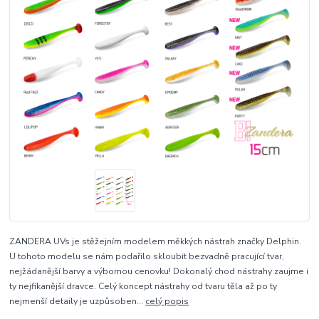
ZANDERA UVs je stěžejním modelem měkkých nástrah značky Delphin.
U tohoto modelu se nám podařilo skloubit bezvadně pracující tvar,
nejžádanější barvy a výbornou cenovku! Dokonalý chod nástrahy zaujme i
ty nejfikanější dravce. Celý koncept nástrahy od tvaru těla až po ty
nejmenší detaily je uzpůsoben...
celý popis