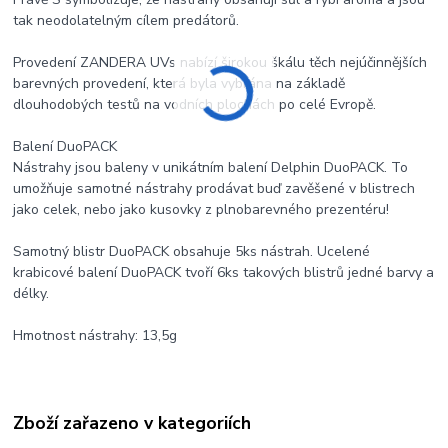
tak neodolatelným cílem predátorů.
Provedení ZANDERA UVs nabízí širokou škálu těch nejúčinnějších
barevných provedení, která byla vybrána na základě
dlouhodobých testů na vodních plochách po celé Evropě.
Balení DuoPACK
Nástrahy jsou baleny v unikátním balení Delphin DuoPACK. To
umožňuje samotné nástrahy prodávat buď zavěšené v blistrech
jako celek, nebo jako kusovky z plnobarevného prezentéru!
Samotný blistr DuoPACK obsahuje 5ks nástrah. Ucelené
krabicové balení DuoPACK tvoří 6ks takových blistrů jedné barvy a
délky.
Hmotnost nástrahy: 13,5g
Zboží zařazeno v kategoriích