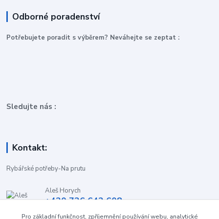
Odborné poradenství
P
otřebujete poradit s výběrem? Neváhejte se zeptat :
Sledujte nás :
Kontakt:
Rybářské potřeby-Na prutu
Aleš Horych
+420 736 642 608
(Út-Pá, 9:00-16.30 hod. So, 8.30-11:00 hod.)
Pro základní funkčnost, zpříjemnění používání webu, analytické