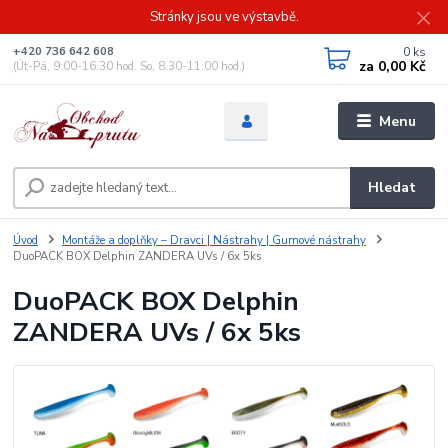
Stránky jsou ve výstavbě.
0
ks
+420 736 642 608
za
0,00 Kč
(Út-Pá, 9:00-16.30 hod. So, 8.30-11:00 hod.)
Menu
Hledat
Úvod
Montáže a doplňky – Dravci | Nástrahy | Gumové nástrahy
DuoPACK BOX Delphin ZANDERA UVs / 6x 5ks
DuoPACK BOX Delphin
ZANDERA UVs / 6x 5ks