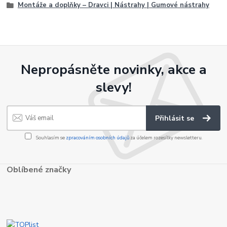
Montáže a doplňky – Dravci | Nástrahy | Gumové nástrahy
Nepropásněte novinky, akce a
slevy!
Přihlásit se
Souhlasím se
zpracováním osobních údajů
za účelem rozesílky newsletteru.
Oblíbené značky