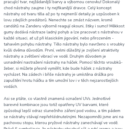
pracující tvar, nejžádanější barvy a výbornou cenovku! Dokonalý
chod nástrahy zaujme i ty nejfikanější dravce. Celý koncept
nástrahy od tvaru těla až po ty nejmenší detaily je uzpůsoben k
lovu zdejších predátorů. Nenechte se zmást názvem, kromě
candátů na Zanderu výborně reagují okouni, štiky i sumci! Měkkost
gumy dodává nástraze ladný pohyb a lze pracovat s nástrahou v
každé situaci, ať už při klasickém jigování, nebo přirozeném -
tahavém pohybu nástrahy. Tělo nástrahy bylo navrženo s vroubky
kvůli dvěma důvodům. První, velmi důležitý je zvýšení atraktivity
nástrahy a zvětšení vibrací ve vodě. Druhým důvodem je
usnadnění nastražení nástrahy na háček. Pomocí těchto vroubků-
žeber, si můžete přesně vyměřit, kde bude háček z nástrahy
vycházet. Na zádech i břiše nástrahy je umístěna drážka pro
zapuštění hrotu háčku a tím umožní lov i v těch nejzarostlejších
vodách.
Asi se ptáte, co vlastně znamená označení UVs. Jednotlivé
barevné kombinace jsou totiž opatřeny UV barvami, které
způsobují lepší odraz slunečního záření pod vodou, a tím pádem
se nástrahy stávají nepřehlédnutelnými. Nezapomněli jsme ani na
pachovou stopu, kterou pryžové nástrahy zanechávají ve vodě.
Právě S symbolizuje, že nástrahy obsahují sůl a rybí aroma a jsou