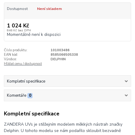
Dostupnost
Není skladem
1 024 Kč
846 Kč
bez DPH
Momentálně není k dispozici
Číslo produktu:
101003486
EAN kód:
8585066505338
Výrobce:
DELPHIN
Hlídat cenu / dostupnost
Kompletní specifikace
Komentáře
0
Kompletní specifikace
ZANDERA UVs je stěžejním modelem měkkých nástrah značky
Delphin. U tohoto modelu se nám podařilo skloubit bezvadně