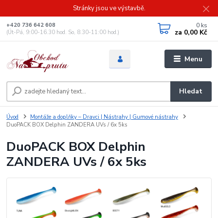
Stránky jsou ve výstavbě.
0
ks
+420 736 642 608
za
0,00 Kč
(Út-Pá, 9:00-16.30 hod. So, 8.30-11:00 hod.)
Menu
Hledat
Úvod
Montáže a doplňky – Dravci | Nástrahy | Gumové nástrahy
DuoPACK BOX Delphin ZANDERA UVs / 6x 5ks
DuoPACK BOX Delphin
ZANDERA UVs / 6x 5ks