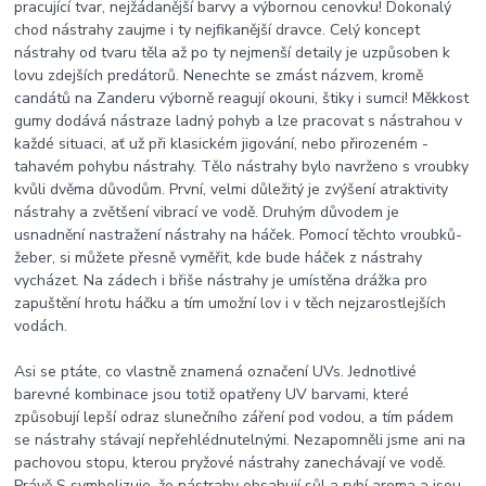
pracující tvar, nejžádanější barvy a výbornou cenovku! Dokonalý
chod nástrahy zaujme i ty nejfikanější dravce. Celý koncept
nástrahy od tvaru těla až po ty nejmenší detaily je uzpůsoben k
lovu zdejších predátorů. Nenechte se zmást názvem, kromě
candátů na Zanderu výborně reagují okouni, štiky i sumci! Měkkost
gumy dodává nástraze ladný pohyb a lze pracovat s nástrahou v
každé situaci, ať už při klasickém jigování, nebo přirozeném -
tahavém pohybu nástrahy. Tělo nástrahy bylo navrženo s vroubky
kvůli dvěma důvodům. První, velmi důležitý je zvýšení atraktivity
nástrahy a zvětšení vibrací ve vodě. Druhým důvodem je
usnadnění nastražení nástrahy na háček. Pomocí těchto vroubků-
žeber, si můžete přesně vyměřit, kde bude háček z nástrahy
vycházet. Na zádech i břiše nástrahy je umístěna drážka pro
zapuštění hrotu háčku a tím umožní lov i v těch nejzarostlejších
vodách.
Asi se ptáte, co vlastně znamená označení UVs. Jednotlivé
barevné kombinace jsou totiž opatřeny UV barvami, které
způsobují lepší odraz slunečního záření pod vodou, a tím pádem
se nástrahy stávají nepřehlédnutelnými. Nezapomněli jsme ani na
pachovou stopu, kterou pryžové nástrahy zanechávají ve vodě.
Právě S symbolizuje, že nástrahy obsahují sůl a rybí aroma a jsou