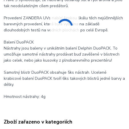
tak neodolatelným cílem predátorů.
Provedení ZANDERA UVs nabízí širokou škálu těch nejúčinnějších
barevných provedení, která byla vybrána na základě
dlouhodobých testů na vodních plochách po celé Evropě.
Balení DuoPACK
Nástrahy jsou baleny v unikátním balení Delphin DuoPACK. To
umožňuje samotné nástrahy prodávat buď zavěšené v blistrech
jako celek, nebo jako kusovky z plnobarevného prezentéru!
Samotný blistr DuoPACK obsahuje 5ks nástrah. Ucelené
krabicové balení DuoPACK tvoří 6ks takových blistrů jedné barvy a
délky.
Hmotnost nástrahy: 4g
Zboží zařazeno v kategoriích