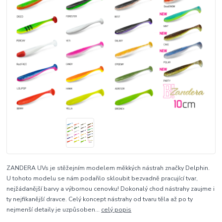
ZANDERA UVs je stěžejním modelem měkkých nástrah značky Delphin.
U tohoto modelu se nám podařilo skloubit bezvadně pracující tvar,
nejžádanější barvy a výbornou cenovku! Dokonalý chod nástrahy zaujme i
ty nejfikanější dravce. Celý koncept nástrahy od tvaru těla až po ty
nejmenší detaily je uzpůsoben...
celý popis