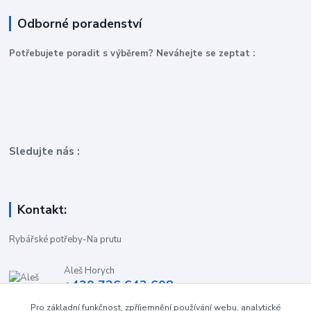
Odborné poradenství
P
otřebujete poradit s výběrem? Neváhejte se zeptat :
Sledujte nás :
Kontakt:
Rybářské potřeby-Na prutu
Aleš Horych
+420 736 642 608
(Út-Pá, 9:00-16.30 hod. So, 8.30-11:00 hod.)
Pro základní funkčnost, zpříjemnění používání webu, analytické