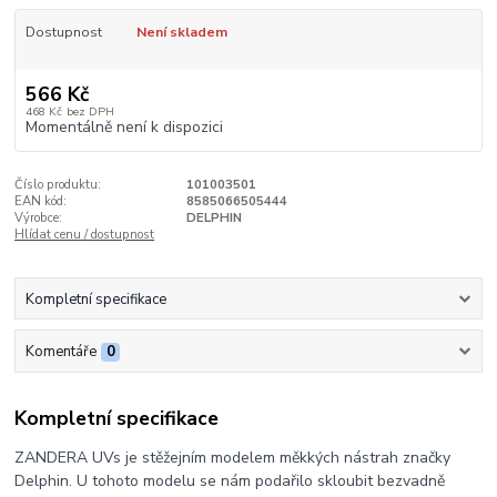
Dostupnost
Není skladem
566 Kč
468 Kč
bez DPH
Momentálně není k dispozici
Číslo produktu:
101003501
EAN kód:
8585066505444
Výrobce:
DELPHIN
Hlídat cenu / dostupnost
Kompletní specifikace
Komentáře
0
Kompletní specifikace
ZANDERA UVs je stěžejním modelem měkkých nástrah značky
Delphin. U tohoto modelu se nám podařilo skloubit bezvadně