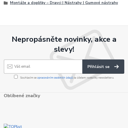
Montáže a doplňky – Dravci | Nástrahy | Gumové nástrahy
Nepropásněte novinky, akce a
slevy!
Přihlásit se
Souhlasím se
zpracováním osobních údajů
za účelem rozesílky newsletteru.
Oblíbené značky