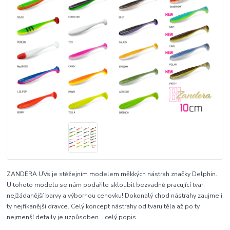
ZANDERA UVs je stěžejním modelem měkkých nástrah značky Delphin.
U tohoto modelu se nám podařilo skloubit bezvadně pracující tvar,
nejžádanější barvy a výbornou cenovku! Dokonalý chod nástrahy zaujme i
ty nejfikanější dravce. Celý koncept nástrahy od tvaru těla až po ty
nejmenší detaily je uzpůsoben...
celý popis