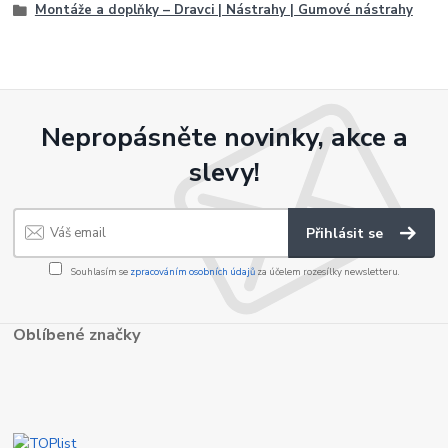
Montáže a doplňky – Dravci | Nástrahy | Gumové nástrahy
Nepropásněte novinky, akce a
slevy!
Přihlásit se
Souhlasím se
zpracováním osobních údajů
za účelem rozesílky newsletteru.
Oblíbené značky