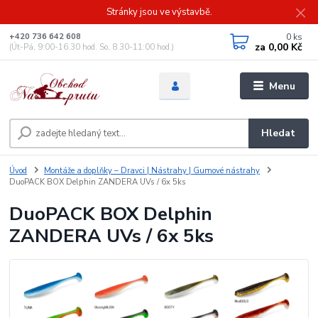
Stránky jsou ve výstavbě.
0
ks
+420 736 642 608
za
0,00 Kč
(Út-Pá, 9:00-16.30 hod. So, 8.30-11:00 hod.)
Menu
Hledat
Úvod
Montáže a doplňky – Dravci | Nástrahy | Gumové nástrahy
DuoPACK BOX Delphin ZANDERA UVs / 6x 5ks
DuoPACK BOX Delphin
ZANDERA UVs / 6x 5ks