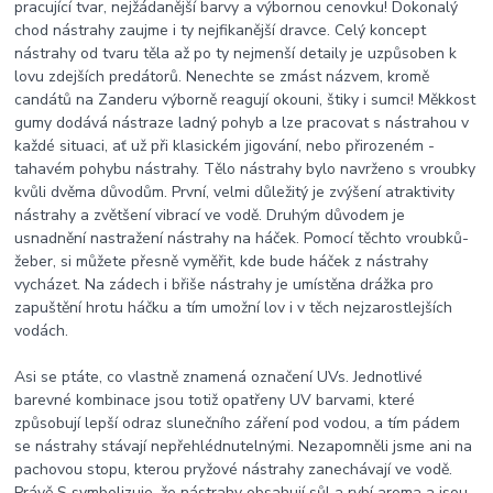
pracující tvar, nejžádanější barvy a výbornou cenovku! Dokonalý
chod nástrahy zaujme i ty nejfikanější dravce. Celý koncept
nástrahy od tvaru těla až po ty nejmenší detaily je uzpůsoben k
lovu zdejších predátorů. Nenechte se zmást názvem, kromě
candátů na Zanderu výborně reagují okouni, štiky i sumci! Měkkost
gumy dodává nástraze ladný pohyb a lze pracovat s nástrahou v
každé situaci, ať už při klasickém jigování, nebo přirozeném -
tahavém pohybu nástrahy. Tělo nástrahy bylo navrženo s vroubky
kvůli dvěma důvodům. První, velmi důležitý je zvýšení atraktivity
nástrahy a zvětšení vibrací ve vodě. Druhým důvodem je
usnadnění nastražení nástrahy na háček. Pomocí těchto vroubků-
žeber, si můžete přesně vyměřit, kde bude háček z nástrahy
vycházet. Na zádech i břiše nástrahy je umístěna drážka pro
zapuštění hrotu háčku a tím umožní lov i v těch nejzarostlejších
vodách.
Asi se ptáte, co vlastně znamená označení UVs. Jednotlivé
barevné kombinace jsou totiž opatřeny UV barvami, které
způsobují lepší odraz slunečního záření pod vodou, a tím pádem
se nástrahy stávají nepřehlédnutelnými. Nezapomněli jsme ani na
pachovou stopu, kterou pryžové nástrahy zanechávají ve vodě.
Právě S symbolizuje, že nástrahy obsahují sůl a rybí aroma a jsou