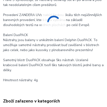
tak neodolatelným cílem predátorů.
Provedení ZANDERA UVs nabízí širokou škálu těch nejúčinnějších
barevných provedení, která byla vybrána na základě
dlouhodobých testů na vodních plochách po celé Evropě.
Balení DuoPACK
Nástrahy jsou baleny v unikátním balení Delphin DuoPACK. To
umožňuje samotné nástrahy prodávat buď zavěšené v blistrech
jako celek, nebo jako kusovky z plnobarevného prezentéru!
Samotný blistr DuoPACK obsahuje 5ks nástrah. Ucelené
krabicové balení DuoPACK tvoří 6ks takových blistrů jedné barvy a
délky.
Hmotnost nástrahy: 4g
Zboží zařazeno v kategoriích