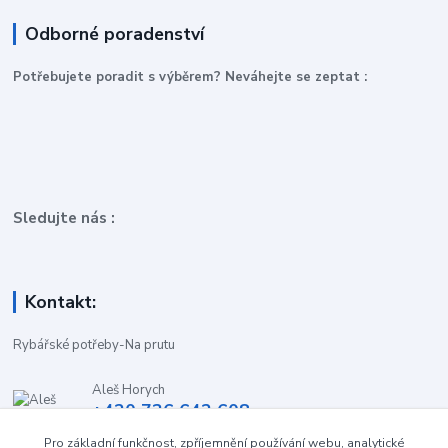
Odborné poradenství
P
otřebujete poradit s výběrem? Neváhejte se zeptat :
Sledujte nás :
Kontakt:
Rybářské potřeby-Na prutu
Aleš Horych
+420 736 642 608
(Út-Pá, 9:00-16.30 hod. So, 8.30-11:00 hod.)
Pro základní funkčnost, zpříjemnění používání webu, analytické