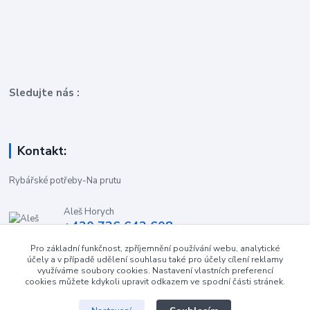
Sledujte nás :
Kontakt:
Rybářské potřeby-Na prutu
Aleš Horych
+420 736 642 608
(Út-Pá, 9:00-16.30 hod. So, 8.30-11:00 hod.)
Pro základní funkčnost, zpříjemnění používání webu, analytické
účely a v případě udělení souhlasu také pro účely cílení reklamy
obchod-naprutu@seznam.cz
využíváme soubory cookies. Nastavení vlastních preferencí
cookies můžete kdykoli upravit odkazem ve spodní části stránek.