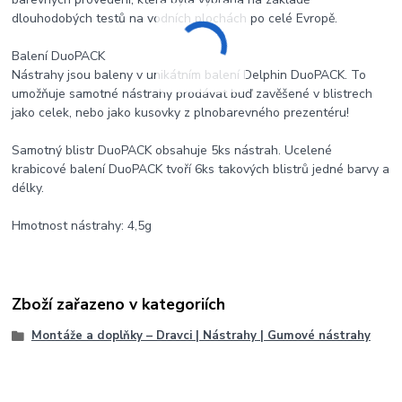
dlouhodobých testů na vodních plochách po celé Evropě.
Balení DuoPACK
Nástrahy jsou baleny v unikátním balení Delphin DuoPACK. To
umožňuje samotné nástrahy prodávat buď zavěšené v blistrech
jako celek, nebo jako kusovky z plnobarevného prezentéru!
Samotný blistr DuoPACK obsahuje 5ks nástrah. Ucelené
krabicové balení DuoPACK tvoří 6ks takových blistrů jedné barvy a
délky.
Hmotnost nástrahy: 4,5g
Zboží zařazeno v kategoriích
Montáže a doplňky – Dravci | Nástrahy | Gumové nástrahy