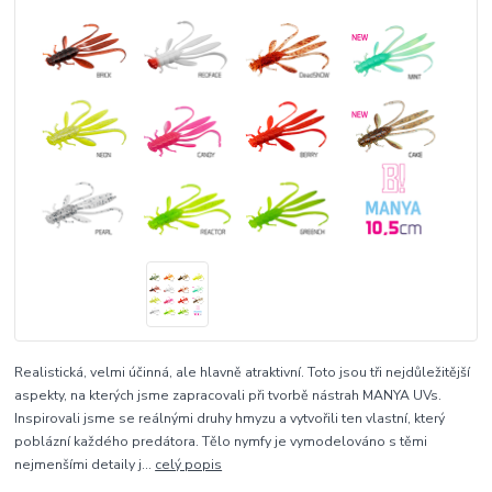
Realistická, velmi účinná, ale hlavně atraktivní. Toto jsou tři nejdůležitější
aspekty, na kterých jsme zapracovali při tvorbě nástrah MANYA UVs.
Inspirovali jsme se reálnými druhy hmyzu a vytvořili ten vlastní, který
poblázní každého predátora. Tělo nymfy je vymodelováno s těmi
nejmenšími detaily j...
celý popis