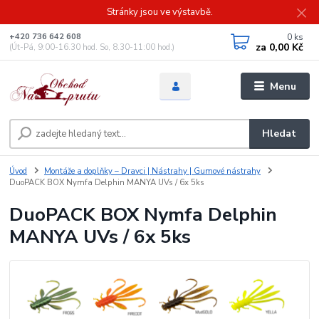
Stránky jsou ve výstavbě.
0
ks
+420 736 642 608
za
0,00 Kč
(Út-Pá, 9:00-16.30 hod. So, 8.30-11:00 hod.)
Menu
Hledat
Úvod
Montáže a doplňky – Dravci | Nástrahy | Gumové nástrahy
DuoPACK BOX Nymfa Delphin MANYA UVs / 6x 5ks
DuoPACK BOX Nymfa Delphin
MANYA UVs / 6x 5ks