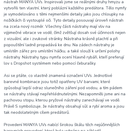
nástrah MANYA UVs. Inspirovali jsme se reálnými druhy hmyzu a
vytvořili ten vlastní, který poblázní každého predátora. Tělo nymfy
je vymodelováno s těmi nejmenšími detaily jako jsou chloupky na
nožičkách či vystouplé oči. Tyto detaily posouvají úroveň nástrah
na zcela nový rozměr. Všechny části nástrahy mají vliv na
výjimečné vibrace ve vodě, čímž zvětšují dosah své účinnosti nejen
z vizuální, ale i zvukové stránky. Nástraha krásně plachtí a při
popouštění ladně propadává ke dnu. Na zádech nástrahy je
umístěn zářez pro umístění háčku, a také slouží k určení polohy
nástrahy. Nástrahy typu nymfa ocení hlavně rybáři, kteří preferují
lov s Dropshot systémem nebo pomocí čeburašky.
Asi se ptáte, co vlastně znamená označení UVs. Jednotlivé
barevné kombinace jsou totiž opatřeny UV barvami, které
způsobují lepší odraz slunečního záření pod vodou, a tím pádem
se nástrahy stávají nepřehlédnutelnými. Nezapomněli jsme ani na
pachovou stopu, kterou pryžové nástrahy zanechávají ve vodě.
Právě S symbolizuje, že nástrahy obsahují sůl a rybí aroma a jsou
tak neodolatelným cílem predátorů.
Provedení MANYA UVs nabízí širokou škálu těch nejúčinnějších
barevných provedení, která byla vybrána na základě