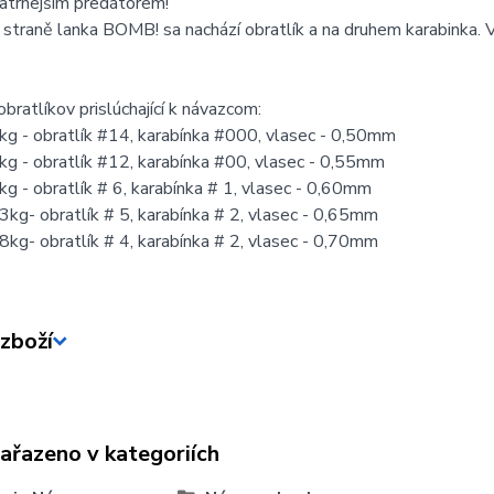
atrnejším predátorem!
 straně lanka BOMB! sa nachází obratlík a na druhem karabinka. 
obratlíkov prislúchající k návazcom:
g - obratlík #14, karabínka #000, vlasec - 0,50mm
g - obratlík #12, karabínka #00, vlasec - 0,55mm
g - obratlík # 6, karabínka # 1, vlasec - 0,60mm
kg- obratlík # 5, karabínka # 2, vlasec - 0,65mm
kg- obratlík # 4, karabínka # 2, vlasec - 0,70mm
zboží
zařazeno v kategoriích