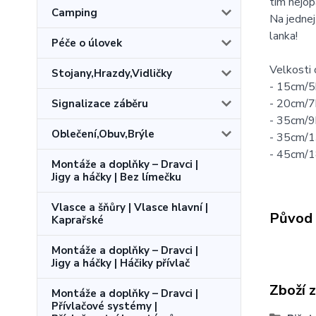
tím nejop
Camping
Na jednej
lanka!
Péče o úlovek
Velkosti 
Stojany,Hrazdy,Vidličky
- 15cm/5k
- 20cm/7k
Signalizace záběru
- 35cm/9k
Oblečení,Obuv,Brýle
- 35cm/13
- 45cm/18
Montáže a doplňky – Dravci |
Jigy a háčky | Bez límečku
Vlasce a šňůry | Vlasce hlavní |
Původ 
Kaprařské
Montáže a doplňky – Dravci |
Jigy a háčky | Háčiky přívlač
Zboží 
Montáže a doplňky – Dravci |
Přívlačové systémy |