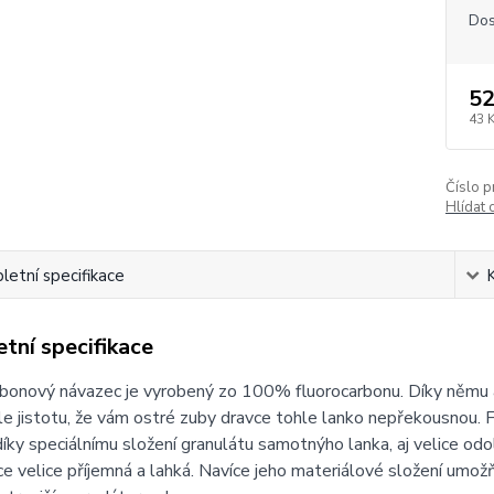
Dos
52
43 
Číslo p
Hlídat 
etní specifikace
tní specifikace
bonový návazec je vyrobený zo 100% fluorocarbonu. Díky němu a
e jistotu, že vám ostré zuby dravce tohle lanko nepřekousnou. 
íky speciálnímu složení granulátu samotnýho lanka, aj velice odo
e velice příjemná a lahká. Navíce jeho materiálové složení umož