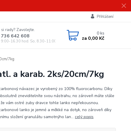
Přihlášení
 si rady? Zavolejte.
0
ks
 736 642 608
za
0,00 Kč
, 9:00-16.30 hod. So, 8.30-11:00 hod.)
20cm/7kg
tl. a karab. 2ks/20cm/7kg
carbonový návazec je vyrobený zo 100% fluorocarbonu. Díky
bsolutně zneviditelníte svou nástrahu, no zároveň máte stále
u, že vám ostré zuby dravce tohle lanko nepřekousnou.
carbonové lanko je jemné a měkké na dotyk, no zároveň díky
lnímu složení granulátu samotnýho lan...
celý popis