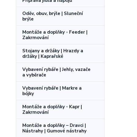
Příprava jídla a nápojů
Oděv, obuv, brýle | Sluneční
brýle
Montáže a doplňky - Feeder |
Zakrmování
Stojany a držáky | Hrazdy a
držáky | Kaprařské
Vybavení rybáře | Jehly, vazače
a vyběrače
Vybavení rybáře | Markre a
bójky
Montáže a doplňky - Kapr |
Zakrmování
Montáže a doplňky – Dravci |
Nástrahy | Gumové nástrahy