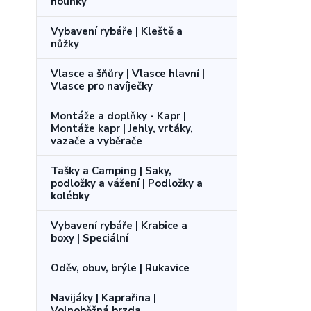
holínky
Vybavení rybáře | Kleště a
nůžky
Vlasce a šňůry | Vlasce hlavní |
Vlasce pro navíječky
Montáže a doplňky - Kapr |
Montáže kapr | Jehly, vrtáky,
vazače a vyběrače
Tašky a Camping | Saky,
podložky a vážení | Podložky a
kolébky
Vybavení rybáře | Krabice a
boxy | Speciální
Oděv, obuv, brýle | Rukavice
Navijáky | Kaprařina |
Volnoběžná brzda