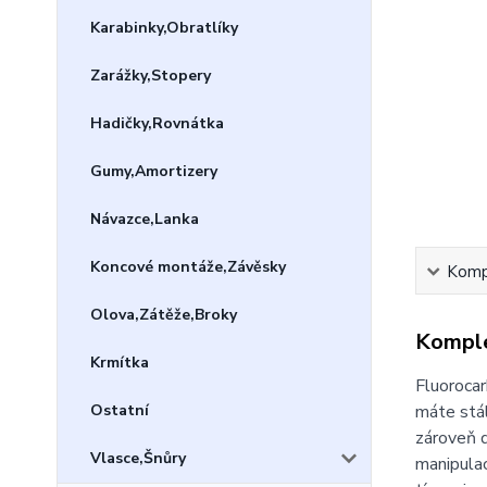
Karabinky,Obratlíky
Zarážky,Stopery
Hadičky,Rovnátka
Gumy,Amortizery
Návazce,Lanka
Koncové montáže,Závěsky
Kompl
Olova,Zátěže,Broky
Komple
Krmítka
Fluorocar
Ostatní
máte stál
zároveň d
Vlasce,Šnůry
manipulac