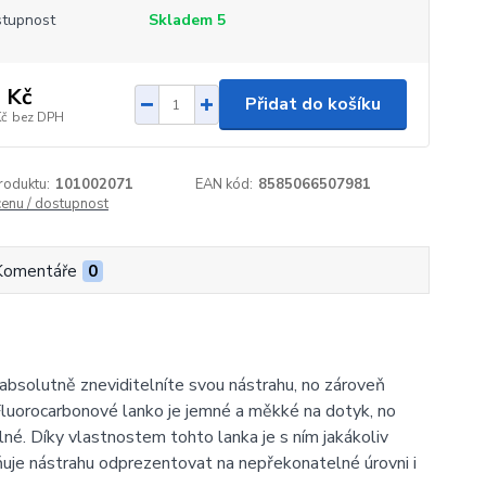
tupnost
Skladem 5
 Kč
Přidat do košíku
Kč
bez DPH
roduktu:
101002071
EAN kód:
8585066507981
cenu / dostupnost
Komentáře
0
bsolutně zneviditelníte svou nástrahu, no zároveň
Fluorocarbonové lanko je jemné a měkké na dotyk, no
lné. Díky vlastnostem tohto lanka je s ním jakákoliv
ňuje nástrahu odprezentovat na nepřekonatelné úrovni i