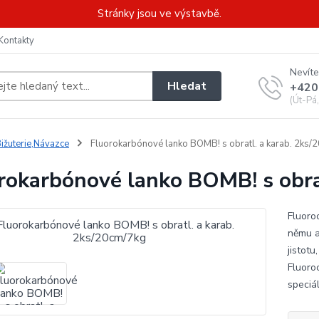
Stránky jsou ve výstavbě.
Kontakty
Nevíte
Hledat
+420
(Út-Pá
ižuterie,Návazce
Fluorokarbónové lanko BOMB! s obratl. a karab. 2ks/
rokarbónové lanko BOMB! s obra
Fluoro
němu a
jistot
Fluoro
speciá