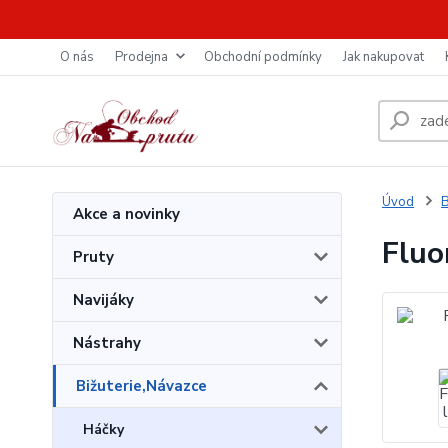
O nás
Prodejna
Obchodní podmínky
Jak nakupovat
Úvod
B
Akce a novinky
Fluo
Pruty
Navijáky
Nástrahy
Bižuterie,Návazce
Háčky