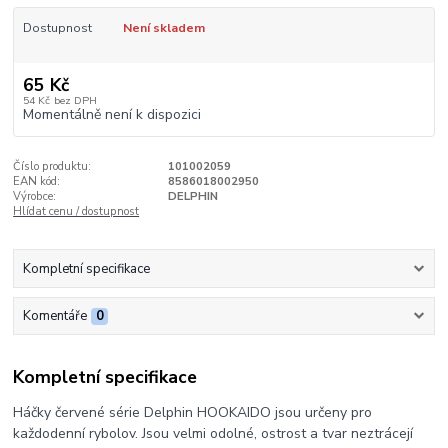
Dostupnost
Není skladem
65 Kč
54 Kč
bez DPH
Momentálně není k dispozici
Číslo produktu:
101002059
EAN kód:
8586018002950
Výrobce:
DELPHIN
Hlídat cenu / dostupnost
Kompletní specifikace
Komentáře
0
Kompletní specifikace
Háčky červené série Delphin HOOKAIDO jsou určeny pro
každodenní rybolov. Jsou velmi odolné, ostrost a tvar neztrácejí