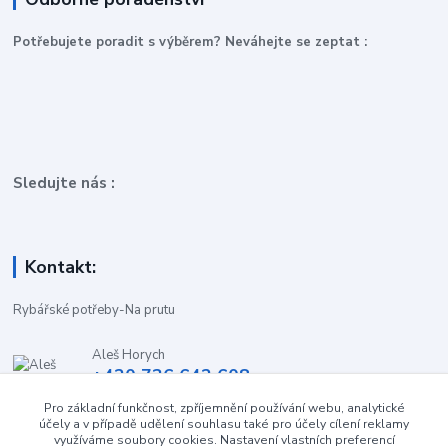
P
otřebujete poradit s výběrem? Neváhejte se zeptat :
Sledujte nás :
Kontakt:
Rybářské potřeby-Na prutu
Aleš Horych
+420 736 642 608
(Út-Pá, 9:00-16.30 hod. So, 8.30-11:00 hod.)
Pro základní funkčnost, zpříjemnění používání webu, analytické
účely a v případě udělení souhlasu také pro účely cílení reklamy
obchod-naprutu@seznam.cz
využíváme soubory cookies. Nastavení vlastních preferencí