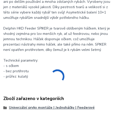
ani po delším používání a mnoha zdolaných rybách. Vyrobeny jsou
jen z materiálů vysoké jakosti. Díky pestrosti tvarů a velikostí si z
této série vybere každý rybář ten svůj! Asymetrické balení 10+1
umožňuje rybářům snadnější výběr potřebného háčku.
Delphin HKD Feeder SPIKER je tvarově oblíbeným háčkem, který je
vhodný zejména pro lov menších ryb, ať už feedrovou, nebo jinou
jemnou technikou. Háček disponuje očkem, což umožňuje
prezentaci nástrahy mimo háček, ale také přímo na něm. SPIKER
není opatřen protihrotem, díky čemuž je k rybám velmi šetrný.
Technické parametry:
- s očkem
- bez protihrotu
- průřez: kulatý
Zboží zařazeno v kategoriích
Univerzální prvky montáže | Jednoháčky | Feederové