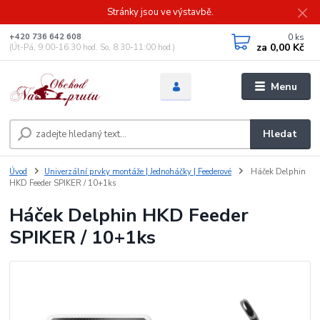
Stránky jsou ve výstavbě.
0
ks
+420 736 642 608
za
0,00 Kč
(Út-Pá, 9:00-16.30 hod. So, 8.30-11:00 hod.)
Menu
Hledat
Úvod
Univerzální prvky montáže | Jednoháčky | Feederové
Háček Delphin
HKD Feeder SPIKER / 10+1ks
Háček Delphin HKD Feeder
SPIKER / 10+1ks