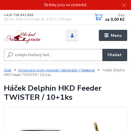
Stránky jsou ve výstavbě.
0
ks
+420 736 642 608
za
0,00 Kč
(Út-Pá, 9:00-16.30 hod. So, 8.30-11:00 hod.)
Menu
Hledat
Úvod
Univerzální prvky montáže | Jednoháčky | Feederové
Háček Delphin
HKD Feeder TWISTER / 10+1ks
Háček Delphin HKD Feeder
TWISTER / 10+1ks