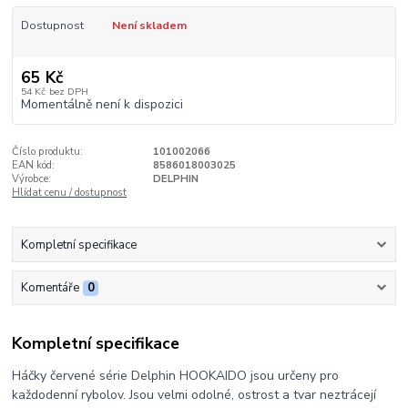
Dostupnost
Není skladem
65 Kč
54 Kč
bez DPH
Momentálně není k dispozici
Číslo produktu:
101002066
EAN kód:
8586018003025
Výrobce:
DELPHIN
Hlídat cenu / dostupnost
Kompletní specifikace
Komentáře
0
Kompletní specifikace
Háčky červené série Delphin HOOKAIDO jsou určeny pro
každodenní rybolov. Jsou velmi odolné, ostrost a tvar neztrácejí