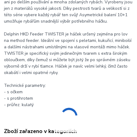
ani po delším používání a mnoha zdolaných rybách. Vyrobeny jsou
jen z materiálů vysoké jakosti. Díky pestrosti tvarů a velikostí si z
této série vybere každý rybář ten svůj! Asymetrické balení 10+1
umožňuje rybářům snadnější výběr potřebného háčku.
Delphin HKD Feeder TWISTER je háček určený zejména pro lov
na method feeder. Ideální ve spojení s peletami, kukuřicí, miniboilií
a dalšími nástrahami umístěnými na vlasové montáži mimo háček.
TWISTER je specifický svým jedinečným tvarem s extra širokým
obloučkem, díky čemuž si můžete být jistý že po správném záseku
výborně drží v rybí tlamce. Háček je navíc velmi lehký, čímž často
okabátí i velmi opatrné ryby.
Technické parametry:
- s očkem
- s protihrotem
- průřez: kulatý
Zboží zařazeno v kategoriích