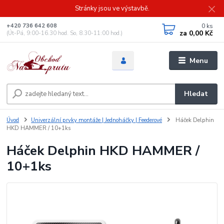
Stránky jsou ve výstavbě.
0
ks
+420 736 642 608
za
0,00 Kč
(Út-Pá, 9:00-16.30 hod. So, 8.30-11:00 hod.)
Menu
Hledat
Úvod
Univerzální prvky montáže | Jednoháčky | Feederové
Háček Delphin
HKD HAMMER / 10+1ks
Háček Delphin HKD HAMMER /
10+1ks