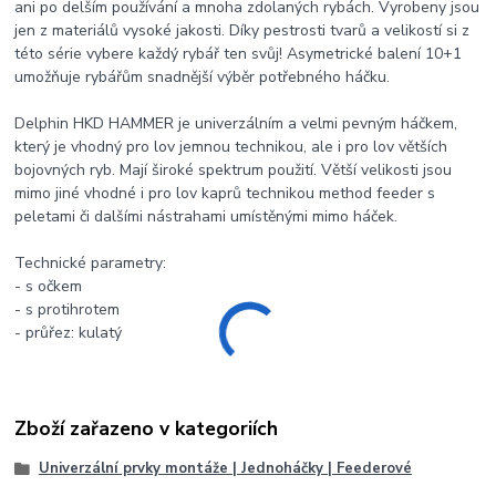
ani po delším používání a mnoha zdolaných rybách. Vyrobeny jsou
jen z materiálů vysoké jakosti. Díky pestrosti tvarů a velikostí si z
této série vybere každý rybář ten svůj! Asymetrické balení 10+1
umožňuje rybářům snadnější výběr potřebného háčku.
Delphin HKD HAMMER je univerzálním a velmi pevným háčkem,
který je vhodný pro lov jemnou technikou, ale i pro lov větších
bojovných ryb. Mají široké spektrum použití. Větší velikosti jsou
mimo jiné vhodné i pro lov kaprů technikou method feeder s
peletami či dalšími nástrahami umístěnými mimo háček.
Technické parametry:
- s očkem
- s protihrotem
- průřez: kulatý
Zboží zařazeno v kategoriích
Univerzální prvky montáže | Jednoháčky | Feederové