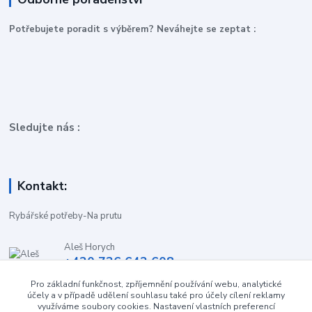
P
otřebujete poradit s výběrem? Neváhejte se zeptat :
Sledujte nás :
Kontakt:
Rybářské potřeby-Na prutu
Aleš Horych
+420 736 642 608
(Út-Pá, 9:00-16.30 hod. So, 8.30-11:00 hod.)
Pro základní funkčnost, zpříjemnění používání webu, analytické
účely a v případě udělení souhlasu také pro účely cílení reklamy
obchod-naprutu@seznam.cz
využíváme soubory cookies. Nastavení vlastních preferencí