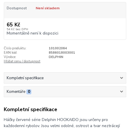
Dostupnost
Není skladem
65 Kč
54 Kč
bez DPH
Momentálně není k dispozici
Číslo produktu:
101002064
EAN kód:
8586018003001
Výrobce:
DELPHIN
Hlídat cenu / dostupnost
Kompletní specifikace
Komentáře
0
Kompletní specifikace
Háčky červené série Delphin HOOKAIDO jsou určeny pro
každodenní rybolov. Jsou velmi odolné, ostrost a tvar neztrácejí