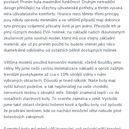
postavit. Prvním byla maximální funkčnost. Druhým netradiční
design přihlížející na všechny uživatelské potřeby a třetím vysoká
míra uživatelského komfortu. Hranice mezi těmito třemi principy
jsou někdy opravdu minimální a ve většině případů mají dokonce
tyto principy vzájemné přesahy. Jisté je jen jedno. Přestože trh je
plný různých modelů EVA holínek, na základě našich dlouholetých
zkušeností jsme vyvinuli model, který má sice stejný základní
materiál, ale už po prvním použití ho budete vnímat jako něco
diametrálně odlišného od ostatních běžně dostupných holínek.
Většina modelů používá konvenční materiál, včetně tloušťky jeho
stěny. My jsme nešli cestou minimalizace nákladů a oproti zažitým
trendům poskytujeme až cca o 10% silnější stěny v námi
vybraných oblastech. Důvodů je hned několik. Naše boty mají
vyšší tuhost podešve, a tak nepřenášejí na vaše chodidlo
nerovnosti terénu v obvyklé míře. Silnější znamená lepší i co do
izolačních vlastností boty. To oceníte zejména v zimě. Vyztužili
jsme také oblast chránící holenní kosti a špičku boty, což způsobí,
že prodírání terénem, kde se nachází množství větví nebude plné
bolestivých zakopnutí.
Samotná bota má mírně užší tvarování, což způsobí nižší tepelné