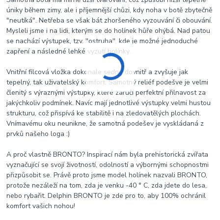
úniky během zimy, ale i příjemnější chůzi, kdy noha v botě zbytečně
"neutíká". Netřeba se však bát zhoršeného vyzouvání či obouvání.
Mysleli jsme i na lidi, kterým se do holínek hůře ohýbá. Nad patou
se nachází výstupek, tzv. ''ostruha'', kde je možné jednoduché
zapření a následné lehké vyzutí holínky.
Vnitřní filcová vložka dokonale sedne dovnitř a zvyšuje jak
tepelný, tak uživatelský komfort. Samotný reliéf podešve je velmi
členitý s výraznými výstupky, které zaručí perfektní přilnavost za
jakýchkoliv podmínek. Navíc mají jednotlivé výstupky velmi hustou
strukturu, což přispívá ke stabilitě i na zledovatělých plochách.
Vnímavému oku neunikne, že samotná podešev je vyskládaná z
prvků našeho loga :)
A proč vlastně BRONTO? Inspirací nám byla prehistorická zvířata
vyznačující se svojí životností, odolností a výbornými schopnostmi
přizpůsobit se. Právě proto jsme model holínek nazvali BRONTO,
protože nezáleží na tom, zda je venku -40 ° C, zda jdete do lesa,
nebo rybařit. Delphin BRONTO je zde pro to, aby 100% ochránil
komfort vašich nohou!