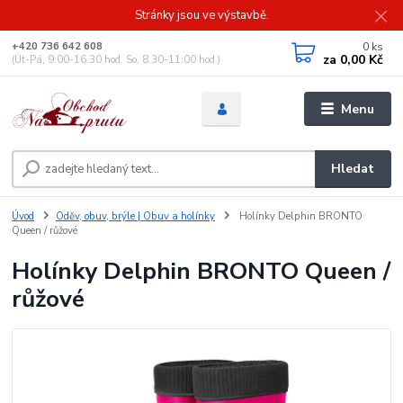
Stránky jsou ve výstavbě.
0
ks
+420 736 642 608
za
0,00 Kč
(Út-Pá, 9:00-16.30 hod. So, 8.30-11:00 hod.)
Menu
Hledat
Úvod
Oděv, obuv, brýle | Obuv a holínky
Holínky Delphin BRONTO
Queen / růžové
Holínky Delphin BRONTO Queen /
růžové