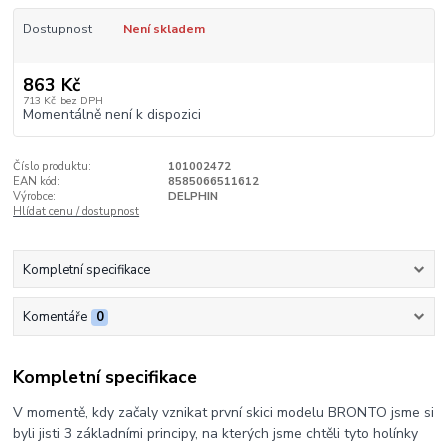
Dostupnost
Není skladem
863 Kč
713 Kč
bez DPH
Momentálně není k dispozici
Číslo produktu:
101002472
EAN kód:
8585066511612
Výrobce:
DELPHIN
Hlídat cenu / dostupnost
Kompletní specifikace
Komentáře
0
Kompletní specifikace
V momentě, kdy začaly vznikat první skici modelu BRONTO jsme si
byli jisti 3 základními principy, na kterých jsme chtěli tyto holínky